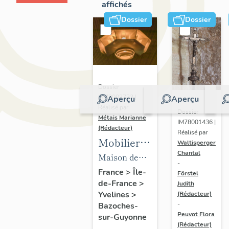
affichés
Dossier
Dossier
Dossier
IM78002723 |
Aperçu
Aperçu
Réalisé par
Dossier
Métais Marianne
IM78001436 |
(Rédacteur)
Réalisé par
Mobilier
Waltisperger
Chantal
de la
Maison de
-
maison
villégiature
France
>
Île-
Förstel
de-France
>
Louis
Judith
dite maison
Yvelines
>
(Rédacteur)
Carré
Louis Carré
-
Bazoches-
Peuvot Flora
sur-Guyonne
(Rédacteur)