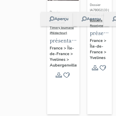
Dossier
IA78002133 |
Dossier
Réalisé par
IA78002210 |
Aperçu
Aperçu
Bussière
Réalisé par
Roselyne
Timery Joumana
présentat
(Rédacteur)
du
présentation
France
>
Île-de-
diagnostic
de l'étude
France
>
Île-
France
>
patrimonia
de-France
>
d'Elisabethville
Yvelines
Yvelines
>
urbain
Aubergenville
et
paysager
de
Seine-
Aval