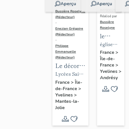
Aperçu
Aperçu
Dossier
Réalisé par
IM78002588 |
Bussière Roselyne
Réalisé par
(Rédacteur)
Bussière
-
Roselyne
Enezian Grégoire
le
(Rédacteur)
-
mobilier
église
Philippe
de
paroissiale
Emmanuelle
France
>
(Rédacteur)
Île-de-
l'église
Saint-
Le décor
France
>
Saint-
Germain
Yvelines
>
des lycées
Lycées Saint-
Germain-
Andrésy
de Mantes
Exupéry et
France
>
Île-
de-
de-France
>
Jean Rostand
Paris
Yvelines
>
(liste
Mantes-la-
supplémen
Jolie