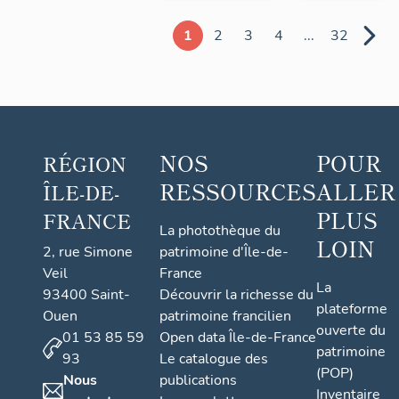
1
2
3
4
...
32
NOS
POUR
RÉGION
RESSOURCES
ALLER
ÎLE-DE-
PLUS
FRANCE
La photothèque du
LOIN
2, rue Simone
patrimoine d'Île-de-
Veil
France
La
93400 Saint-
Découvrir la richesse du
plateforme
Ouen
patrimoine francilien
ouverte du
01 53 85 59
Open data Île-de-France
patrimoine
93
Le catalogue des
(POP)
Nous
publications
Inventaire