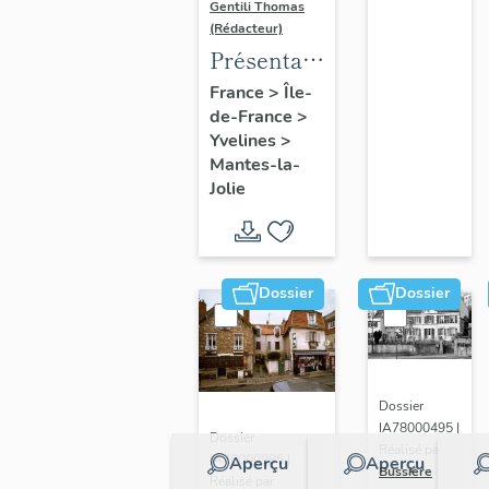
Gentili Thomas
(Rédacteur)
Présentation
de l'étude
France
>
Île-
de-France
>
Yvelines
>
Mantes-la-
Jolie
Dossier
Dossier
Dossier
IA78000495 |
Dossier
Réalisé par
IA78000985 |
Aperçu
Aperçu
Bussière
Réalisé par