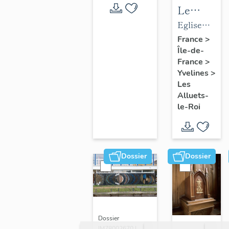
Le
mobilier
Eglise
de
paroissiale
France
>
Île-de-
l'église
Saint-
France
>
paroissial
Nicolas
Yvelines
>
Saint-
Les
Nicolas
Alluets-
le-Roi
Dossier
Dossier
Dossier
IM78002670 |