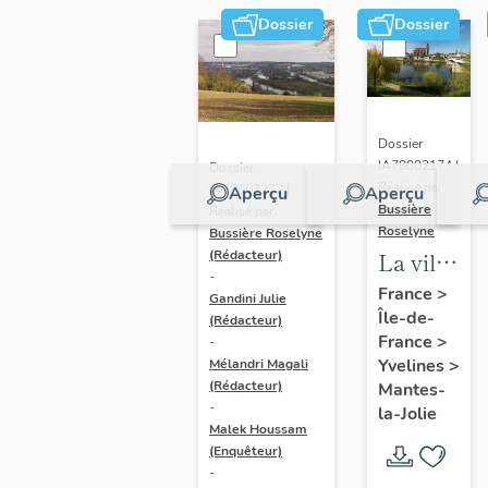
Dossier
Dossier
Dossier
IA78002174 |
Dossier
Réalisé par
IA78002272 |
Aperçu
Aperçu
Bussière
Réalisé par
Roselyne
Bussière Roselyne
La ville
(Rédacteur)
-
de
France
>
Gandini Julie
Île-de-
Mantes-
(Rédacteur)
France
>
-
la-Jolie
Yvelines
>
Mélandri Magali
(Rédacteur)
Mantes-
-
la-Jolie
Malek Houssam
(Enquêteur)
-