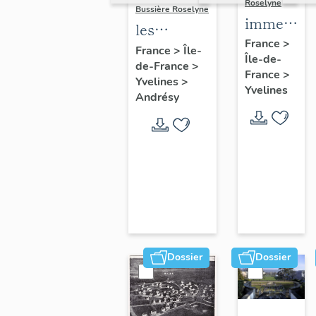
Roselyne
Bussière Roselyne
immeubles
les
maisons,
France
>
immeubles,
France
>
Île-
Île-de-
fermes
de-France
>
maisons et
France
>
Yvelines
>
fermes du
Yvelines
Andrésy
canton
d'Andrésy
Dossier
Dossier