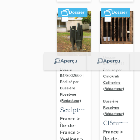
Dossier
Dossier
Dossier
Aperçu
Aperçu
IM78002711 |
Dossier
Réalisé par
IM78002660 |
Crnokrak
Réalisé par
Catherine
Bussière
(Rédacteur)
Roselyne
-
(Rédacteur)
Bussière
Sculpture
Roselyne
(Rédacteur)
: la
France
>
Clôture
Île-de-
Ronde
de
France
>
France
>
Île-de-
Yvelines
>