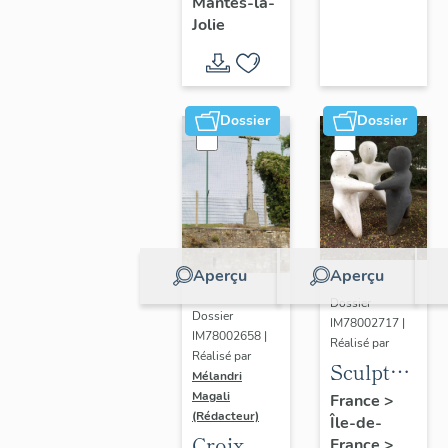
Mantes-la-
Jolie
Dossier
Dossier
Aperçu
Aperçu
Dossier
Dossier
IM78002717 |
IM78002658 |
Réalisé par
Réalisé par
Sculpture
Mélandri
: la
Magali
France
>
(Rédacteur)
Île-de-
Ronde
Croix
France
>