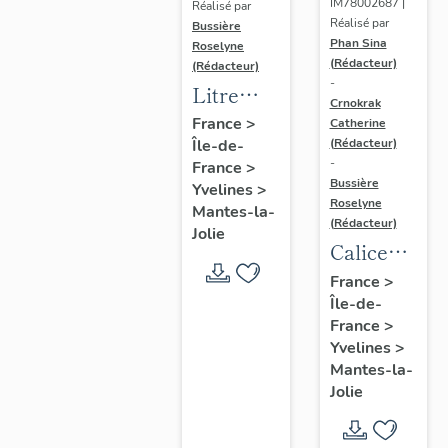
IM78002687 |
Réalisé par
Réalisé par
Bussière
Phan Sina
Roselyne
(Rédacteur)
(Rédacteur)
-
Litre
Crnokrak
funéraire
France
>
Catherine
(Rédacteur)
Île-de-
du
-
France
>
prince
Bussière
Yvelines
>
de Conti
Roselyne
Mantes-la-
(Rédacteur)
Jolie
Calice
n°2 et sa
France
>
Île-de-
patène
France
>
Yvelines
>
Mantes-la-
Jolie