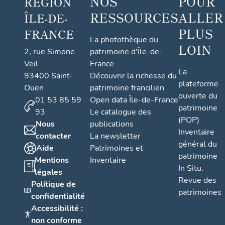
NOS
POUR
RÉGION
RESSOURCES
ALLER
ÎLE-DE-
PLUS
FRANCE
La photothèque du
LOIN
2, rue Simone
patrimoine d'Île-de-
Veil
France
La
93400 Saint-
Découvrir la richesse du
plateforme
Ouen
patrimoine francilien
ouverte du
01 53 85 59
Open data Île-de-France
patrimoine
93
Le catalogue des
(POP)
Nous
publications
Inventaire
contacter
La newsletter
général du
Aide
Patrimoines et
patrimoine
Mentions
Inventaire
In Situ.
légales
Revue des
Politique de
patrimoines
confidentialité
Accessibilité :
non conforme