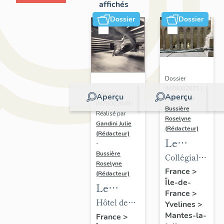
affichés
Dossier
Dossier
Dossier
IM78002671 |
Dossier
Aperçu
Aperçu
Réalisé par
IM78002649 |
Bussière
Réalisé par
Roselyne
Gandini Julie
(Rédacteur)
(Rédacteur)
Le
-
mobilier
Bussière
Collégiale
Roselyne
de la
Notre-
France
>
(Rédacteur)
Île-de-
collégiale
Dame
Le
France
>
mobilier
Hôtel de
Yvelines
>
de l'hôtel
ville
Mantes-la-
France
>