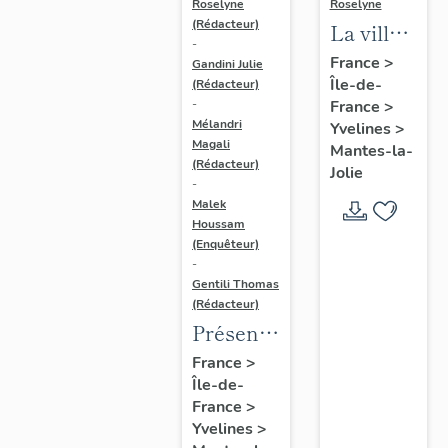
Roselyne
Roselyne
(Rédacteur)
La ville
-
de
France
>
Gandini Julie
Île-de-
Mantes-
(Rédacteur)
France
>
-
la-Jolie
Mélandri
Yvelines
>
Magali
Mantes-la-
(Rédacteur)
Jolie
-
Malek
Houssam
(Enquêteur)
-
Gentili Thomas
(Rédacteur)
Présentation
de
France
>
Île-de-
l'étude
France
>
Yvelines
>