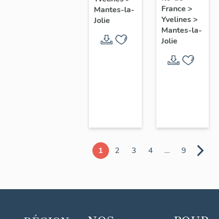
chœur
France
>
Mantes-la-
Yvelines
>
Jolie
Mantes-la-
Jolie
1
2
3
4
...
9