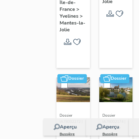
Jolie
Île-de-
de ville
France
>
Yvelines
>
Mantes-la-
Jolie
Dossier
Dossier
Dossier
Dossier
IA78002272 |
IA78002174 |
Aperçu
Aperçu
Réalisé par
Réalisé par
Bussière
Bussière