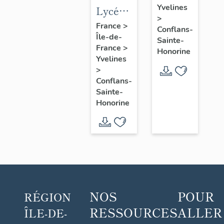
et
Yvelines
Lycée
patinoire
>
Jules-
France
>
Conflans-
Île-de-
Ferry,
Sainte-
France
>
ancien
Honorine
Yvelines
groupe
>
scolaire
Conflans-
Sainte-
Honorine
NOS
POUR
RÉGION
RESSOURCES
ALLER
ÎLE-DE-