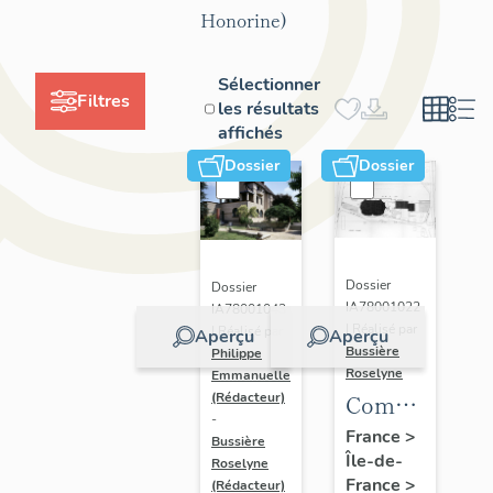
Honorine)
Sélectionner
Filtres
les résultats
affichés
Dossier
Dossier
Dossier
Dossier
IA78001022
IA78001043
| Réalisé par
| Réalisé par
Aperçu
Aperçu
Bussière
Philippe
Roselyne
Emmanuelle
Complexe
(Rédacteur)
-
sportif
France
>
Bussière
Île-de-
piscine
Roselyne
France
>
(Rédacteur)