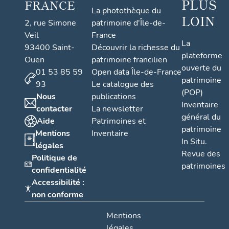
PLUS
FRANCE
La photothèque du
LOIN
2, rue Simone
patrimoine d'Île-de-
Veil
France
La
93400 Saint-
Découvrir la richesse du
plateforme
Ouen
patrimoine francilien
ouverte du
01 53 85 59
Open data Île-de-France
patrimoine
93
Le catalogue des
(POP)
Nous
publications
Inventaire
contacter
La newsletter
général du
Aide
Patrimoines et
patrimoine
Mentions
Inventaire
In Situ.
légales
Revue des
Politique de
patrimoines
confidentialité
Accessibilité :
non conforme
Mentions
légales