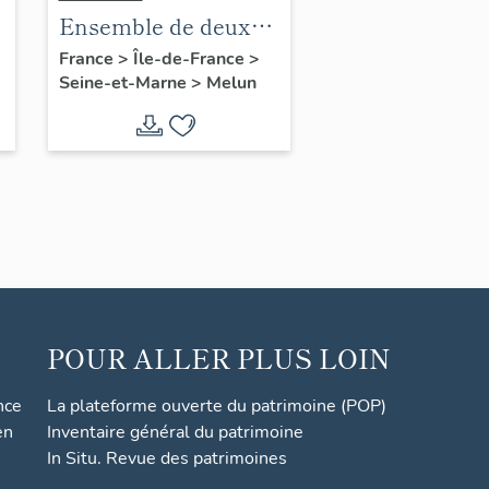
Ensemble de deux
groupes sculptés :
France
>
Île-de-France
>
Seine-et-Marne
>
Melun
Combattre pour la
Patrie
POUR ALLER PLUS LOIN
nce
La plateforme ouverte du patrimoine (POP)
en
Inventaire général du patrimoine
In Situ. Revue des patrimoines