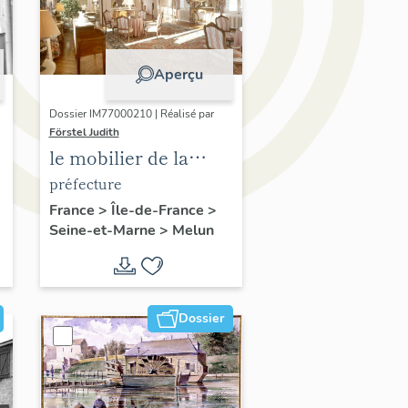
Aperçu
Dossier IM77000210 | Réalisé par
Förstel Judith
e
le mobilier de la
préfecture de Seine-
préfecture
et-Marne
France
>
Île-de-France
>
Seine-et-Marne
>
Melun
Dossier