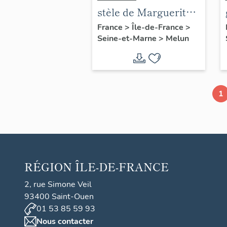
stèle de Marguerite
Lamour
France
>
Île-de-France
>
Seine-et-Marne
>
Melun
1
RÉGION
ÎLE-DE-FRANCE
2, rue Simone Veil
93400 Saint-Ouen
01 53 85 59 93
Nous contacter