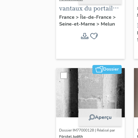
vantaux du portail
central
France
>
Île-de-France
>
Seine-et-Marne
>
Melun
Dossier
Aperçu
Dossier IM77000128 | Réalisé par
Förstel Judith