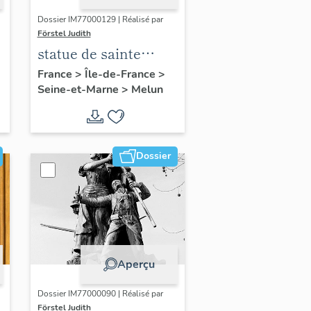
Dossier IM77000129 | Réalisé par
Förstel Judith
statue de sainte
Thérèse de Lisieux
France
>
Île-de-France
>
Seine-et-Marne
>
Melun
Dossier
Aperçu
Dossier IM77000090 | Réalisé par
Förstel Judith