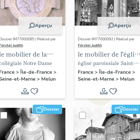
Aperçu
Aperçu
Dossier IM77000085 | Réalisé par
Dossier IM77000092 | Réalisé par
Förstel Judith
Förstel Judith
le mobilier de la
le mobilier de l'églis
collégiale Notre-
Saint-Aspais
collégiale Notre-Dame
église paroissiale Saint-
Dame
Aspais
France
>
Île-de-France
>
France
>
Île-de-France
>
Seine-et-Marne
>
Melun
Seine-et-Marne
>
Melun
Dossier
Dossier