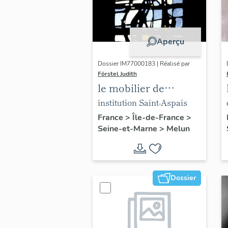
Aperçu
Dossier IM77000183 | Réalisé par
Förstel Judith
le mobilier de
l'Institution Saint-
institution Saint-Aspais
Aspais
France
>
Île-de-France
>
Seine-et-Marne
>
Melun
Dossier