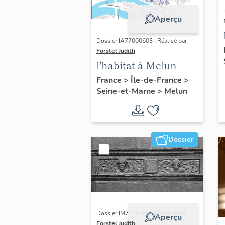
Aperçu
Dossier IA77000603 | Réalisé par
Förstel Judith
l'habitat à Melun
France
>
Île-de-France
>
Seine-et-Marne
>
Melun
Dossier
Dossier IM77000075 | Réalisé par
Aperçu
Förstel Judith