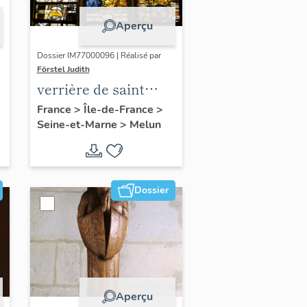
Aperçu
Dossier IM77000096 | Réalisé par
Förstel Judith
verrière de saint
François
France
>
Île-de-France
>
Seine-et-Marne
>
Melun
n
Dossier
Aperçu