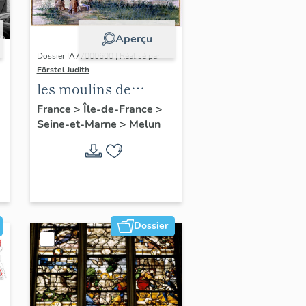
Aperçu
Dossier IA77000600 | Réalisé par
Förstel Judith
les moulins de
Melun
France
>
Île-de-France
>
Seine-et-Marne
>
Melun
Dossier