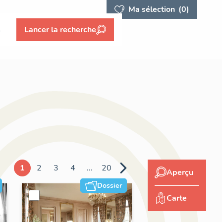
Ma sélection
(0)
s
Lancer la recherche
1
2
3
4
...
20
Aperçu
Dossier
Carte