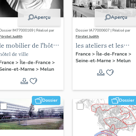
Aperçu
Aperçu
Dossier IM77000169 | Réalisé par
Dossier IA77000607 | Réalisé par
Förstel Judith
Förstel Judith
le mobilier de l'hôtel
les ateliers et les
de ville
usines de Melun
hôtel de ville
France
>
Île-de-France
>
Seine-et-Marne
>
Melun
France
>
Île-de-France
>
Seine-et-Marne
>
Melun
Dossier
Dossier