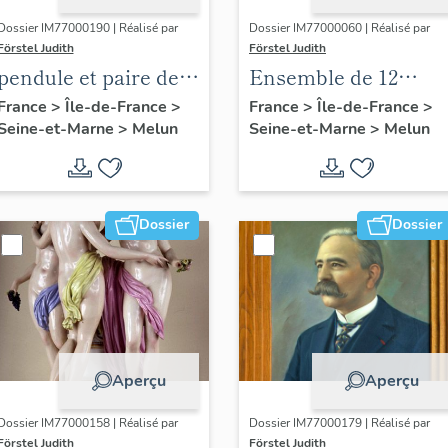
Dossier IM77000190 | Réalisé par
Dossier IM77000060 | Réalisé par
Förstel Judith
Förstel Judith
pendule et paire de
Ensemble de 12
chandeliers assortis
verrières de l'abside
France
>
Île-de-France
>
France
>
Île-de-France
>
Seine-et-Marne
>
Melun
Seine-et-Marne
>
Melun
et du choeur : Vierge
à l'Enfant, figures
bibliques et saints
Dossier
Dossier
Aperçu
Aperçu
Dossier IM77000158 | Réalisé par
Dossier IM77000179 | Réalisé par
Förstel Judith
Förstel Judith