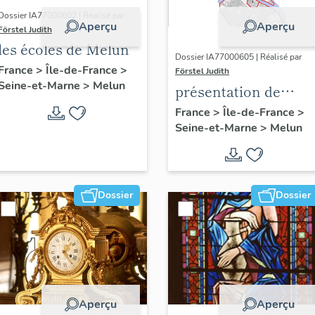
Dossier IA77000602 | Réalisé par
Aperçu
Aperçu
Förstel Judith
les écoles de Melun
Dossier IA77000605 | Réalisé par
France
>
Île-de-France
>
Förstel Judith
Seine-et-Marne
>
Melun
présentation de
l'étude du
France
>
Île-de-France
>
Seine-et-Marne
>
Melun
patrimoine de Melu
Dossier
Dossier
Aperçu
Aperçu