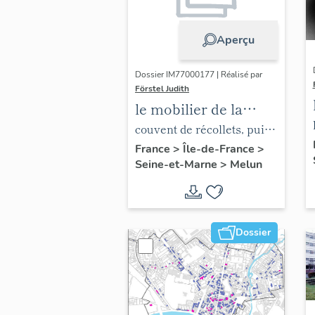
Aperçu
Dossier IM77000177 | Réalisé par
Förstel Judith
le mobilier de la
chapelle de l'hôpital
couvent de récollets, puis
hôpital
France
>
Île-de-France
>
Seine-et-Marne
>
Melun
Dossier