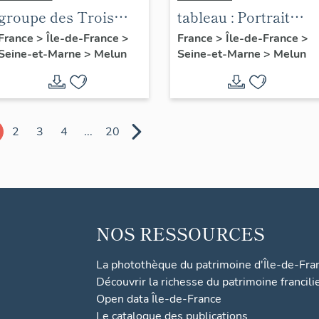
groupe des Trois
tableau : Portrait
Grâces
d'Albert Salmon,
France
>
Île-de-France
>
France
>
Île-de-France
>
Seine-et-Marne
>
Melun
Seine-et-Marne
>
Melun
fondateur de la
Cooper
2
3
4
...
20
NOS RESSOURCES
La photothèque du patrimoine d'Île-de-Fra
Découvrir la richesse du patrimoine francili
Open data Île-de-France
Le catalogue des publications