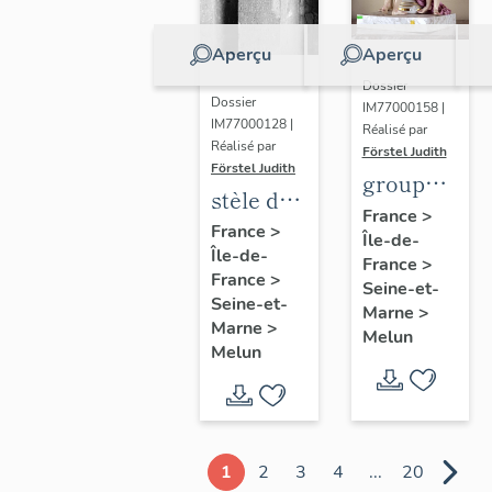
Aperçu
Aperçu
Dossier
Dossier
IM77000158 |
IM77000128 |
Réalisé par
Réalisé par
Förstel Judith
Förstel Judith
groupe
stèle de
des
France
>
Marguerite
France
>
Île-de-
Trois
Île-de-
Lamour
France
>
Grâces
France
>
Seine-et-
Seine-et-
Marne
>
Marne
>
Melun
Melun
1
2
3
4
...
20