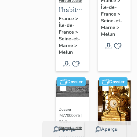
France
>
Förstel Judith
Île-de-
de
l'habitat
France
>
Melun
à Melun
France
>
Seine-et-
Île-de-
Marne
>
France
>
Melun
Seine-et-
Marne
>
Melun
Dossier
Dossier
Dossier
IM77000075 |
Réalisé par
Förstel Judith
Aperçu
Aperçu
vantaux