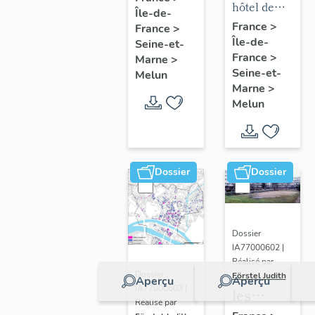
mobilier
hôtel de
Île-de-
chapelle
puis
de l'hôtel
ville
France
>
France
>
de
hôpital
Île-de-
de ville
Seine-et-
l'hôpital
France
>
Marne
>
Seine-et-
Melun
Marne
>
Melun
Dossier
Dossier
Dossier
IA77000602 |
Réalisé par
Dossier
Förstel Judith
Aperçu
Aperçu
IA77000603 |
les
Réalisé par
écoles