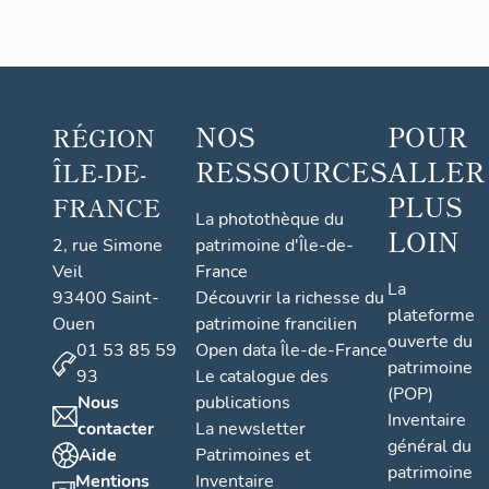
NOS
POUR
RÉGION
RESSOURCES
ALLER
ÎLE-DE-
PLUS
FRANCE
La photothèque du
LOIN
2, rue Simone
patrimoine d'Île-de-
Veil
France
La
93400 Saint-
Découvrir la richesse du
plateforme
Ouen
patrimoine francilien
ouverte du
01 53 85 59
Open data Île-de-France
patrimoine
93
Le catalogue des
(POP)
Nous
publications
Inventaire
contacter
La newsletter
général du
Aide
Patrimoines et
patrimoine
Mentions
Inventaire