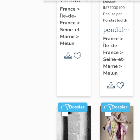
Dossier
du
IM77000190 |
France
>
Réalisé par
Île-de-
portail
Förstel Judith
France
>
central
pendule
Seine-et-
Marne
>
et paire
France
>
Melun
Île-de-
de
France
>
chandeliers
Seine-et-
assortis
Marne
>
Melun
Dossier
Dossier