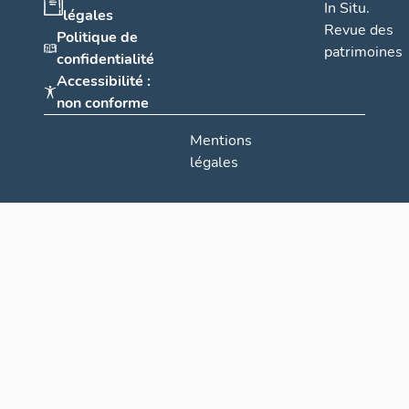
In Situ.
légales
Revue des
Politique de
patrimoines
confidentialité
Accessibilité :
non conforme
Mentions
légales