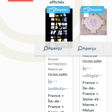
affichés
Dossier
Dossier
Dossier
Aperçu
Aperçu
IM77000085 |
Réalisé par
Dossier
Förstel Judith
IM77000183 |
le
Réalisé par
mobilier
Förstel Judith
collégiale
le
de la
Notre-
France
>
mobilier
institution
Île-de-
collégiale
Dame
France
>
de
Saint-
Notre-
France
>
Seine-et-
Île-de-
l'Institution
Aspais
Dame
Marne
>
France
>
Saint-
Melun