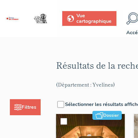
Vue
cartographique
Accé
Résultats de la rec
(Département : Yvelines)
Sélectionner les résultats affic
Filtres
Dossier