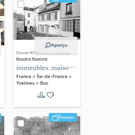
Aperçu
Dossier IA78000345 | Réalisé par
Bussière Roselyne
immeubles, maisons,
fermes
France
>
Île-de-France
>
Yvelines
>
Buc
Dossier