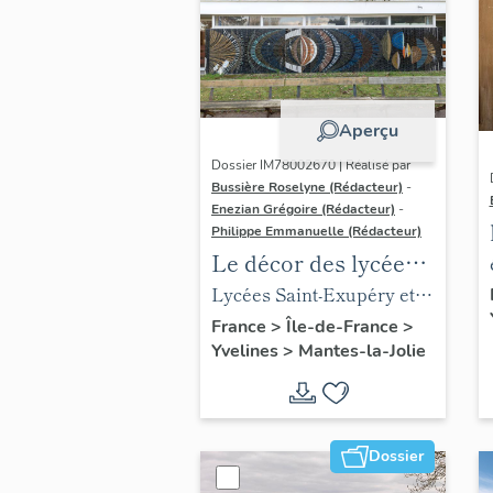
Aperçu
Dossier IM78002670 | Réalisé par
Bussière Roselyne (Rédacteur)
-
Enezian Grégoire (Rédacteur)
-
Philippe Emmanuelle (Rédacteur)
Le décor des lycées
de Mantes
Lycées Saint-Exupéry et
Jean Rostand
France
>
Île-de-France
>
Yvelines
>
Mantes-la-Jolie
Dossier