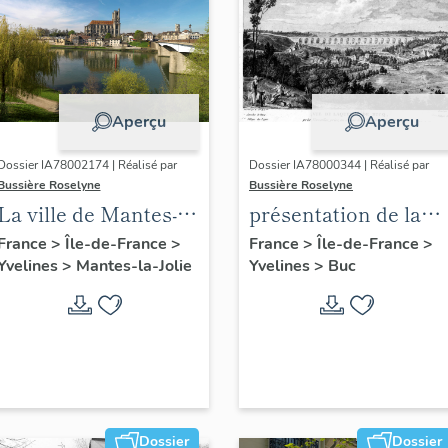
Aperçu
Aperçu
Dossier IA78002174 | Réalisé par
Dossier IA78000344 | Réalisé par
Bussière Roselyne
Bussière Roselyne
La ville de Mantes-la-
présentation de la
Jolie
commune de Buc
France
>
Île-de-France
>
France
>
Île-de-France
>
Yvelines
>
Mantes-la-Jolie
Yvelines
>
Buc
Dossier
Dossier