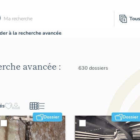
Tou
der à la recherche avancée
herche avancée :
630 dossiers
hés
Dossier
Dossier