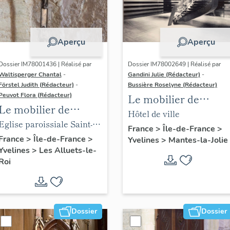
Aperçu
Aperçu
Dossier IM78001436 | Réalisé par
Dossier IM78002649 | Réalisé par
Waltisperger Chantal
-
Gandini Julie (Rédacteur)
-
Förstel Judith (Rédacteur)
-
Bussière Roselyne (Rédacteur)
Peuvot Flora (Rédacteur)
Le mobilier de
Le mobilier de
l'hôtel de ville
Hôtel de ville
l'église paroissiale
Eglise paroissiale Saint-
France
>
Île-de-France
>
Saint-Nicolas
Nicolas
France
>
Île-de-France
>
Yvelines
>
Mantes-la-Jolie
Yvelines
>
Les Alluets-le-
Roi
Dossier
Dossier