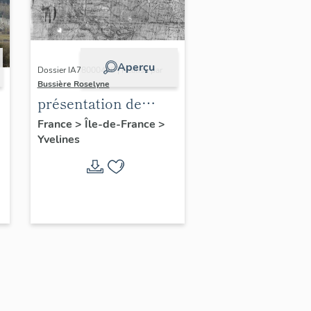
Aperçu
Dossier IA78000496 | Réalisé par
Bussière Roselyne
présentation de
l'étude du
France
>
Île-de-France
>
Yvelines
patrimoine de l'aire
d'étude Versailles
périphérie sud
-