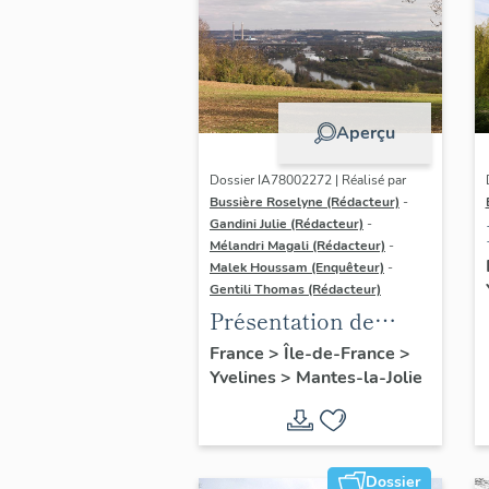
Aperçu
Dossier IA78002272 | Réalisé par
Bussière Roselyne (Rédacteur)
-
Gandini Julie (Rédacteur)
-
Mélandri Magali (Rédacteur)
-
Malek Houssam (Enquêteur)
-
Gentili Thomas (Rédacteur)
Présentation de
l'étude
France
>
Île-de-France
>
Yvelines
>
Mantes-la-Jolie
Dossier