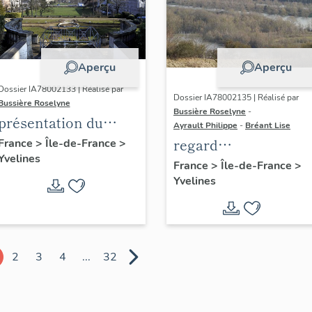
Aperçu
Aperçu
Dossier IA78002133 | Réalisé par
Dossier IA78002135 | Réalisé par
Bussière Roselyne
Bussière Roselyne
-
présentation du
Ayrault Philippe
-
Bréant Lise
diagnostic
regard
France
>
Île-de-France
>
Yvelines
patrimonial, urbain
photographique sur
France
>
Île-de-France
>
et paysager de Seine-
Yvelines
le territoire de Seine
Aval
Aval
2
3
4
...
32