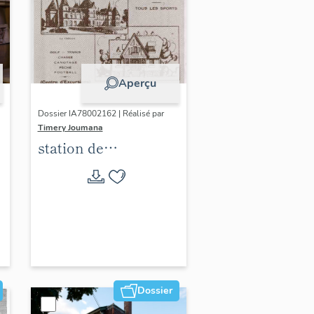
Aperçu
Dossier IA78002162 | Réalisé par
Timery Joumana
station de
villégiature
d'Elisabethville
Dossier