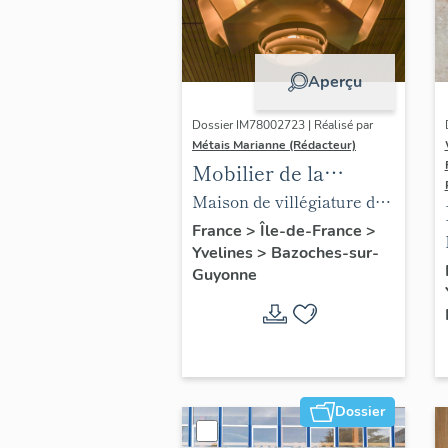
Aperçu
Dossier IM78002723 | Réalisé par
Métais Marianne (Rédacteur)
Mobilier de la
maison Louis Carré
Maison de villégiature dite
maison Louis Carré
France
>
Île-de-France
>
Yvelines
>
Bazoches-sur-
Guyonne
Dossier