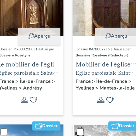
Aperçu
Aperçu
Dossier IM78002588 | Réalisé par
Dossier IM78002715 | Réalisé par
Bussière Roselyne
Bussière Roselyne (Rédacteur)
le mobilier de l'église
Mobilier de l'église
Saint-Germain-de-
Sainte-Anne de
église paroissiale Saint-
Eglise paroissiale Sainte-
Paris (liste
Gassicourt
Germain
Anne
France
>
Île-de-France
>
France
>
Île-de-France
>
Yvelines
>
Andrésy
Yvelines
>
Mantes-la-Jolie
supplémentaire)
Dossier
Dossier