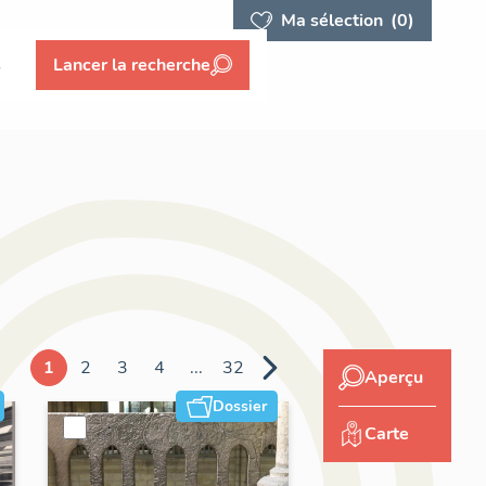
Ma sélection
(0)
s
Lancer la recherche
1
2
3
4
...
32
Aperçu
Dossier
Carte