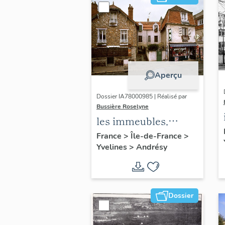
Aperçu
Dossier IA78000985 | Réalisé par
Bussière Roselyne
les immeubles,
maisons et fermes
France
>
Île-de-France
>
Yvelines
>
Andrésy
du canton d'Andrésy
Dossier