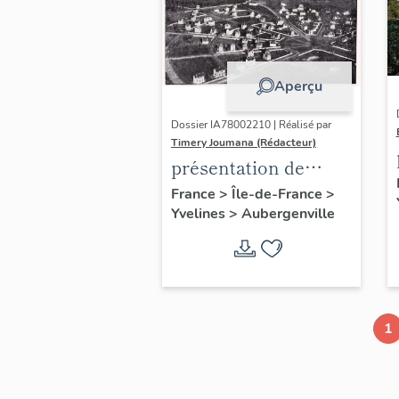
Aperçu
Dossier IA78002210 | Réalisé par
Timery Joumana (Rédacteur)
présentation de
l'étude
France
>
Île-de-France
>
Yvelines
>
Aubergenville
d'Elisabethville
1