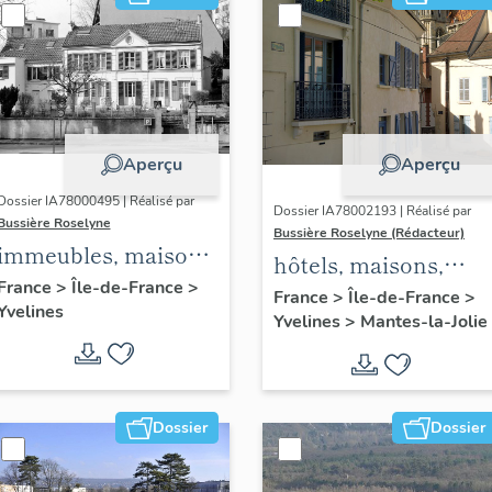
Aperçu
Aperçu
Dossier IA78000495 | Réalisé par
Dossier IA78002193 | Réalisé par
Bussière Roselyne
Bussière Roselyne (Rédacteur)
immeubles, maisons,
hôtels, maisons,
fermes
France
>
Île-de-France
>
immeubles
France
>
Île-de-France
>
Yvelines
Yvelines
>
Mantes-la-Jolie
Dossier
Dossier