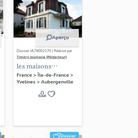
Aperçu
Dossier IA78002170 | Réalisé par
Timery Joumana (Rédacteur)
les maisons
d'Elisabethville
France
>
Île-de-France
>
Yvelines
>
Aubergenville
Dossier