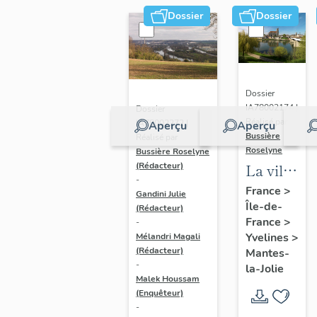
Dossier
Dossier
Dossier
IA78002174 |
Dossier
Réalisé par
IA78002272 |
Aperçu
Aperçu
Bussière
Réalisé par
Roselyne
Bussière Roselyne
La ville
(Rédacteur)
-
de
France
>
Gandini Julie
Île-de-
Mantes-
(Rédacteur)
France
>
-
la-Jolie
Yvelines
>
Mélandri Magali
(Rédacteur)
Mantes-
-
la-Jolie
Malek Houssam
(Enquêteur)
-