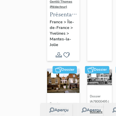
Gentili Thomas
(Rédacteur)
Présentation
de l'étude
France
>
Île-
de-France
>
Yvelines
>
Mantes-la-
Jolie
Dossier
Dossier
Dossier
IA78000495 |
Dossier
Réalisé par
IA78000985 |
Aperçu
Aperçu
Bussière
Réalisé par