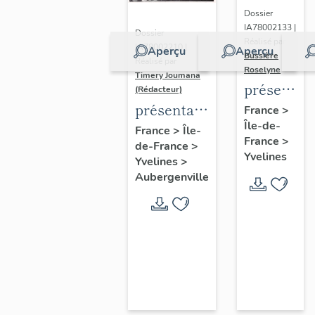
Dossier
IA78002133 |
Dossier
Réalisé par
IA78002210 |
Aperçu
Aperçu
Bussière
Réalisé par
Roselyne
Timery Joumana
présentat
(Rédacteur)
du
présentation
France
>
Île-de-
diagnostic
de l'étude
France
>
Île-
France
>
patrimonia
de-France
>
d'Elisabethville
Yvelines
Yvelines
>
urbain
Aubergenville
et
paysager
de
Seine-
Aval