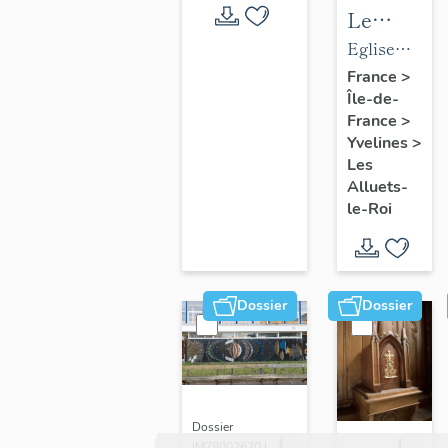
Le
mobilier
Eglise
de
paroissiale
France
>
Île-de-
l'église
Saint-
France
>
paroissial
Nicolas
Yvelines
>
Saint-
Les
Nicolas
Alluets-
le-Roi
Dossier
Dossier
Dossier
IM78002670 |