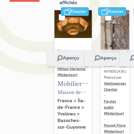
affichés
Dossier
Dossier
Dossier
IM78002723 |
Aperçu
Aperçu
Réalisé par
Dossier
Métais Marianne
IM78001436 |
(Rédacteur)
Réalisé par
Mobilier
Waltisperger
Chantal
de la
Maison de
-
maison
villégiature
France
>
Île-
Förstel
de-France
>
Louis
Judith
dite maison
Yvelines
>
(Rédacteur)
Carré
Louis Carré
-
Bazoches-
Peuvot Flora
sur-Guyonne
(Rédacteur)