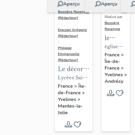
Aperçu
Aperçu
Dossier
Réalisé par
IM78002588 |
Bussière Roselyne
Réalisé par
(Rédacteur)
Bussière
-
Roselyne
Enezian Grégoire
le
(Rédacteur)
-
mobilier
église
Philippe
de
paroissiale
Emmanuelle
France
>
(Rédacteur)
Île-de-
l'église
Saint-
Le décor
France
>
Saint-
Germain
Yvelines
>
des lycées
Lycées Saint-
Germain-
Andrésy
de Mantes
Exupéry et
France
>
Île-
de-
de-France
>
Jean Rostand
Paris
Yvelines
>
(liste
Mantes-la-
supplémen
Jolie