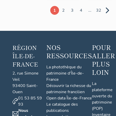
1
2
3
4
...
32
NOS
POUR
RÉGION
RESSOURCES
ALLER
ÎLE-DE-
PLUS
FRANCE
La photothèque du
LOIN
2, rue Simone
patrimoine d'Île-de-
Veil
France
La
93400 Saint-
Découvrir la richesse du
plateforme
Ouen
patrimoine francilien
ouverte du
01 53 85 59
Open data Île-de-France
patrimoine
93
Le catalogue des
(POP)
Nous
publications
Inventaire