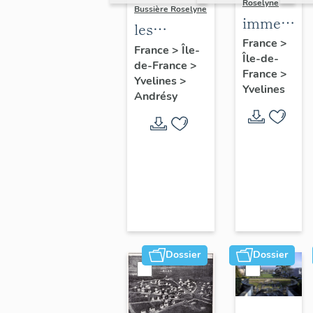
Roselyne
Bussière Roselyne
immeubles
les
maisons,
France
>
immeubles,
France
>
Île-
Île-de-
fermes
de-France
>
maisons et
France
>
Yvelines
>
fermes du
Yvelines
Andrésy
canton
d'Andrésy
Dossier
Dossier