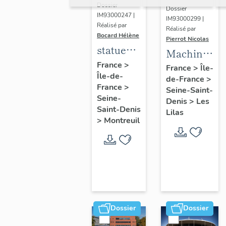
Dossier
Dossier
IM93000247 |
IM93000299 |
Réalisé par
Réalisé par
Bocard Hélène
Pierrot Nicolas
statues
Machine
colossales
France
>
à
France
>
Île-
Île-de-
: le
de-France
>
déchiqueter
France
>
discobole,
Seine-Saint-
et à
Seine-
Denis
>
Les
le
épurer
Saint-Denis
Lilas
tennisman
>
Montreuil
mécaniquem
:
cardeuse
Dossier
Dossier