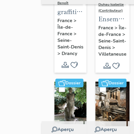
Benoît
Duhau Isabelle
graffiti
(Contributeur)
Ensemble
sur murs
France
>
de deux
Île-de-
et
France
>
Île-
France
>
de-France
>
décors
charpentes
Seine-
Seine-Saint-
architectur
des
Saint-Denis
Denis
>
"caves-
>
Drancy
Villetaneuse
prisons
Dossier
Dossier
Aperçu
Aperçu