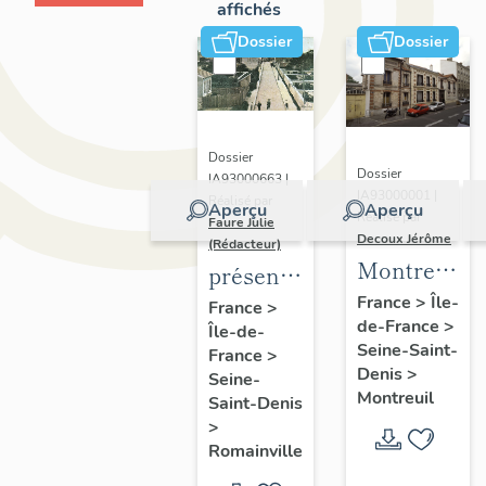
affichés
Dossier
Dossier
Dossier
Dossier
IA93000663 |
IA93000001 |
Réalisé par
Aperçu
Aperçu
Réalisé par
Faure Julie
Decoux Jérôme
(Rédacteur)
Montreuil
présentation
-
de
France
>
Île-
France
>
de-France
>
Patrimoine
Île-de-
l'inventaire
Seine-Saint-
France
>
industriel
de la
Denis
>
Seine-
-
commune
Montreuil
Saint-Denis
Présentatio
de
>
générale
Romainville
Romainville
de l'étude