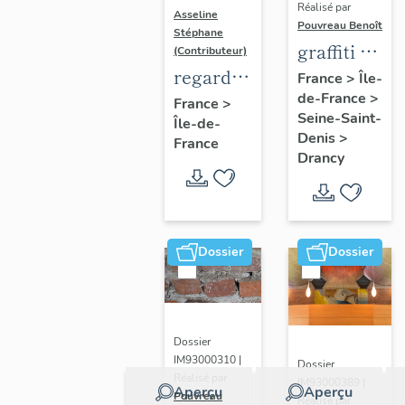
Réalisé par
Asseline
Pouvreau Benoît
Stéphane
graffiti de
(Contributeur)
chambrée
regard
France
>
Île-
de-France
>
sur
photographique
France
>
Seine-Saint-
Île-de-
revers de
sur les
Denis
>
France
façade
paysages
Drancy
de la
Plaine
de
France.
Dossier
Dossier
Dossier
IM93000310 |
Dossier
Réalisé par
IM93000389 |
Aperçu
Aperçu
Pouvreau
Réalisé par