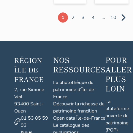
1
2
3
4
...
10
NOS
POUR
RÉGION
RESSOURCES
ALLER
ÎLE-DE-
PLUS
FRANCE
La photothèque du
LOIN
2, rue Simone
patrimoine d'Île-de-
Veil
France
La
93400 Saint-
Découvrir la richesse du
plateforme
Ouen
patrimoine francilien
ouverte du
01 53 85 59
Open data Île-de-France
patrimoine
93
Le catalogue des
(POP)
Nous
publications