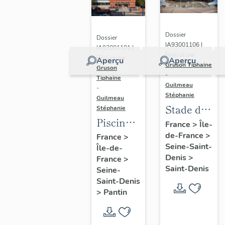
Dossier
Dossier
IA93001106 |
IA93001101 |
Réalisé par
Réalisé par
Aperçu
Aperçu
Gruson Tiphaine
Gruson
-
Tiphaine
Guilmeau
-
Stéphanie
Guilmeau
Stade de
Stéphanie
Piscine
France
France
>
Île-
Leclerc,
de-France
>
France
>
Seine-Saint-
Île-de-
actuellement
Denis
>
France
>
piscine
Saint-Denis
Seine-
Alice-
Saint-Denis
Milliat
>
Pantin