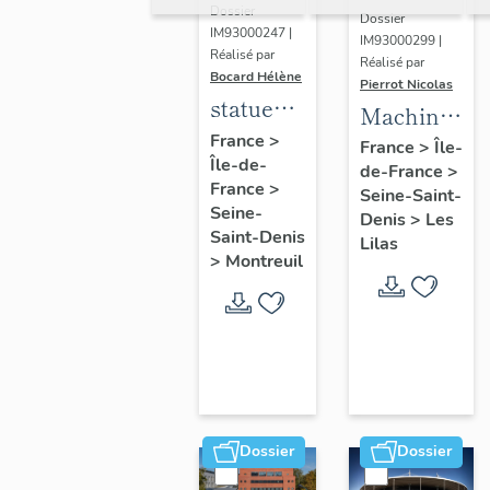
Dossier
Dossier
IM93000247 |
IM93000299 |
Réalisé par
Réalisé par
Bocard Hélène
Pierrot Nicolas
statues
Machine
colossales
France
>
à
France
>
Île-
Île-de-
: le
de-France
>
déchiqueter
France
>
discobole,
Seine-Saint-
et à
Seine-
Denis
>
Les
le
épurer
Saint-Denis
Lilas
tennisman
>
Montreuil
mécaniquem
:
cardeuse
Dossier
Dossier