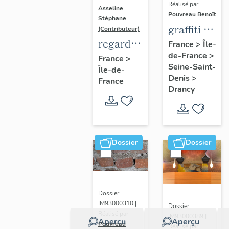
Réalisé par
Asseline
Pouvreau Benoît
Stéphane
graffiti de
(Contributeur)
chambrée
regard
France
>
Île-
de-France
>
sur
photographique
France
>
Seine-Saint-
Île-de-
revers de
sur les
Denis
>
France
façade
paysages
Drancy
de la
Plaine
de
France.
Dossier
Dossier
Dossier
IM93000310 |
Dossier
Réalisé par
IM93000389 |
Aperçu
Aperçu
Pouvreau
Réalisé par