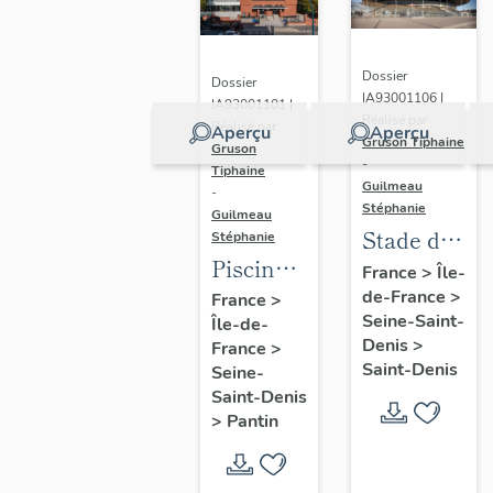
Dossier
Dossier
IA93001106 |
IA93001101 |
Réalisé par
Réalisé par
Aperçu
Aperçu
Gruson Tiphaine
Gruson
-
Tiphaine
Guilmeau
-
Stéphanie
Guilmeau
Stade de
Stéphanie
Piscine
France
France
>
Île-
Leclerc,
de-France
>
France
>
Seine-Saint-
Île-de-
actuellement
Denis
>
France
>
piscine
Saint-Denis
Seine-
Alice-
Saint-Denis
Milliat
>
Pantin