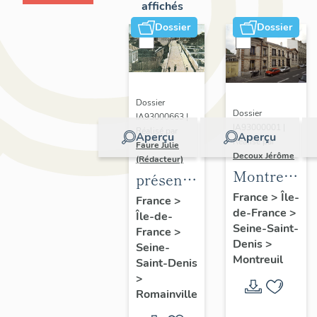
affichés
Dossier
Dossier
Dossier
Dossier
IA93000663 |
IA93000001 |
Réalisé par
Aperçu
Aperçu
Réalisé par
Faure Julie
Decoux Jérôme
(Rédacteur)
Montreuil
présentation
-
de
France
>
Île-
France
>
de-France
>
Patrimoine
Île-de-
l'inventaire
Seine-Saint-
France
>
industriel
de la
Denis
>
Seine-
-
commune
Montreuil
Saint-Denis
Présentatio
de
>
générale
Romainville
Romainville
de l'étude