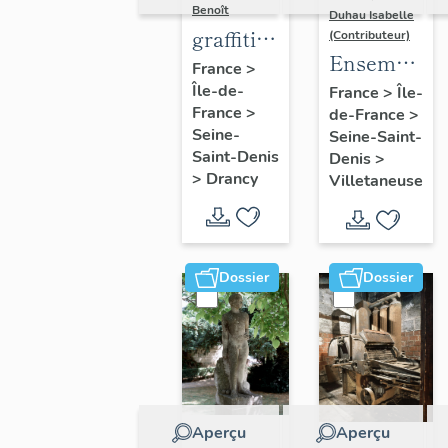
Benoît
Duhau Isabelle
graffiti
(Contributeur)
Ensemble
sur murs
France
>
de deux
Île-de-
et
France
>
Île-
France
>
de-France
>
décors
charpentes
Seine-
Seine-Saint-
architectur
des
Saint-Denis
Denis
>
"caves-
>
Drancy
Villetaneuse
prisons
Dossier
Dossier
Aperçu
Aperçu