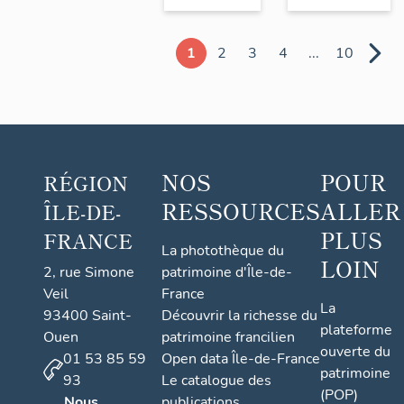
1
2
3
4
...
10
NOS
POUR
RÉGION
RESSOURCES
ALLER
ÎLE-DE-
PLUS
FRANCE
La photothèque du
LOIN
2, rue Simone
patrimoine d'Île-de-
Veil
France
La
93400 Saint-
Découvrir la richesse du
plateforme
Ouen
patrimoine francilien
ouverte du
01 53 85 59
Open data Île-de-France
patrimoine
93
Le catalogue des
(POP)
Nous
publications