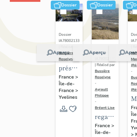
Dossier
Dossier
D
Dossier
Dos
IA78002133
IA
| Réalisé par
| Ré
Aperçu
Aperçu
Aper
Dossier
Bussière
Mét
IA78002135
Roselyne
Mar
| Réalisé par
(Ré
présentation
Bussière
-
du
France
>
Roselyne
Bus
Île-de-
diagnostic
-
Ros
Ayrault
France
>
(Ré
patrimonial,
Philippe
Yvelines
M
urbain
-
d
Fr
Bréant Lise
et
Îl
vi
regard
paysager
Fr
di
photographiq
France
>
de
Yv
vi
Île-de-
sur le
>
Seine-