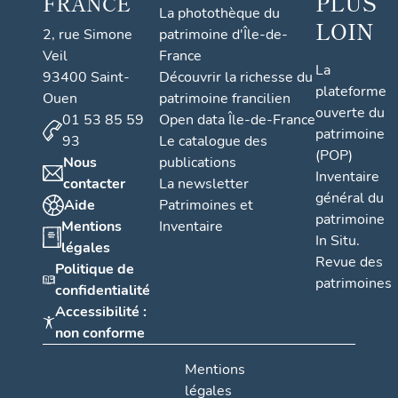
PLUS
FRANCE
La photothèque du
LOIN
2, rue Simone
patrimoine d'Île-de-
Veil
France
La
93400 Saint-
Découvrir la richesse du
plateforme
Ouen
patrimoine francilien
ouverte du
01 53 85 59
Open data Île-de-France
patrimoine
93
Le catalogue des
(POP)
Nous
publications
Inventaire
contacter
La newsletter
général du
Aide
Patrimoines et
patrimoine
Mentions
Inventaire
In Situ.
légales
Revue des
Politique de
patrimoines
confidentialité
Accessibilité :
non conforme
Mentions
légales