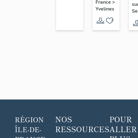
France
>
o
territoire
su
Aval
Yvelines
Se
c
de
Po
Seine-
Aval
NOS
POUR
RÉGION
RESSOURCES
ALLER
ÎLE-DE-