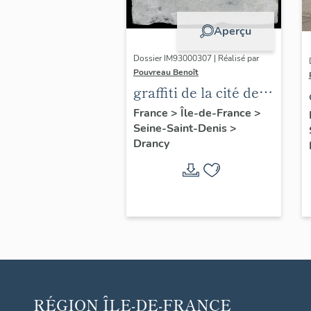
Aperçu
Dossier IM93000307 | Réalisé par
Pouvreau Benoît
graffiti de la cité de
la Muette, dite aussi
France
>
Île-de-France
>
Seine-Saint-Denis
>
camp de Drancy
Drancy
RÉGION
ÎLE-DE-FRANCE