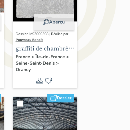
Aperçu
Dossier IM93000308 | Réalisé par
Pouvreau Benoît
graffiti de chambrée
sur carreau de plâtre
France
>
Île-de-France
>
Seine-Saint-Denis
>
formant contre-
Drancy
cloison
Dossier