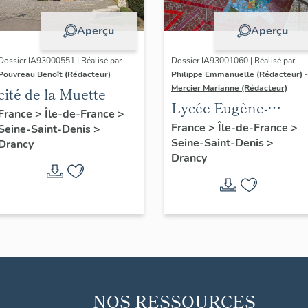
Aperçu
Aperçu
Dossier IA93000551 | Réalisé par
Dossier IA93001060 | Réalisé par
Pouvreau Benoît (Rédacteur)
Philippe Emmanuelle (Rédacteur)
-
Mercier Marianne (Rédacteur)
cité de la Muette
Lycée Eugène-
France
>
Île-de-France
>
Delacroix
France
>
Île-de-France
>
Seine-Saint-Denis
>
Seine-Saint-Denis
>
Drancy
Drancy
NOS RESSOURCES