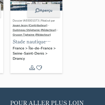
Aperçu
Dossier IA93001073 | Réalisé par
Jouan Jessy (Contributeur)
-
Guilmeau Stéphanie (Rédacteur)
-
Gruson Tiphaine (Rédacteur)
Stade nautique
municipal Auguste
France
>
Île-de-France
>
Seine-Saint-Denis
>
Delaune
Drancy
POUR ALLER PLUS LOIN