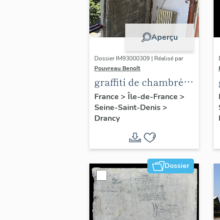
Aperçu
Dossier IM93000309 | Réalisé par
Pouvreau Benoît
graffiti de chambrée
sur revers de façade
France
>
Île-de-France
>
Seine-Saint-Denis
>
Drancy
Dossier