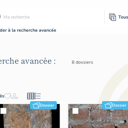
Tou
der à la recherche avancée
herche avancée :
8 dossiers
hés
Dossier
Dossier