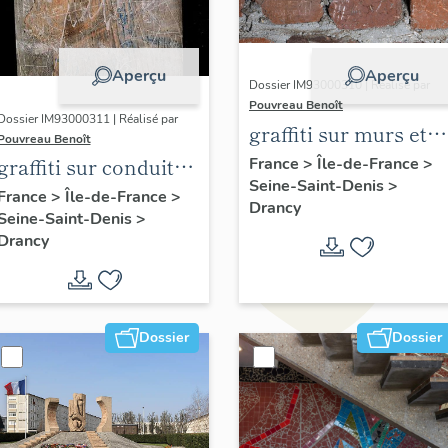
Aperçu
Aperçu
Dossier IM93000310 | Réalisé par
Pouvreau Benoît
Dossier IM93000311 | Réalisé par
graffiti sur murs et
Pouvreau Benoît
charpentes des
graffiti sur conduit
France
>
Île-de-France
>
Seine-Saint-Denis
>
"caves-prisons
de cheminée
France
>
Île-de-France
>
Drancy
Seine-Saint-Denis
>
Drancy
Dossier
Dossier