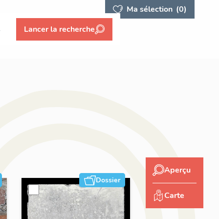
Ma sélection
(0)
s
Lancer la recherche
Aperçu
Dossier
Carte