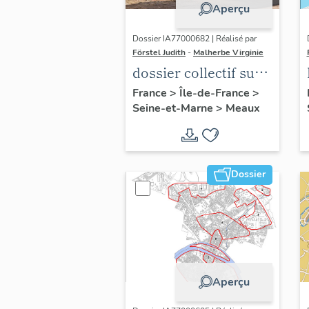
Aperçu
Dossier IA77000682 | Réalisé par
Förstel Judith
-
Malherbe Virginie
dossier collectif sur
les cours communes
France
>
Île-de-France
>
Seine-et-Marne
>
Meaux
du Faubourg Saint-
Nicolas
Dossier
Aperçu