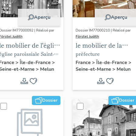
Aperçu
Aperçu
Dossier IM77000092 | Réalisé par
Dossier IM77000210 | Réalisé par
Förstel Judith
Förstel Judith
le mobilier de l'église
le mobilier de la
Saint-Aspais
préfecture de Seine-
église paroissiale Saint-
préfecture
et-Marne
Aspais
France
>
Île-de-France
>
France
>
Île-de-France
>
Seine-et-Marne
>
Melun
Seine-et-Marne
>
Melun
Dossier
Dossier