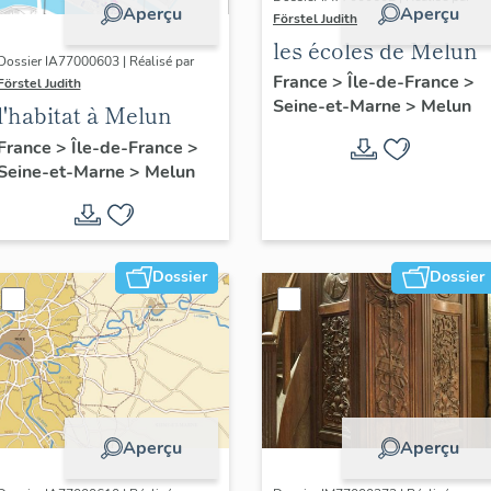
Aperçu
Aperçu
Förstel Judith
les écoles de Melun
Dossier IA77000603 | Réalisé par
France
>
Île-de-France
>
Förstel Judith
Seine-et-Marne
>
Melun
l'habitat à Melun
France
>
Île-de-France
>
Seine-et-Marne
>
Melun
Dossier
Dossier
Aperçu
Aperçu