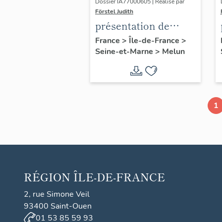
Dossier IA77000605 | Réalisé par
Förstel Judith
présentation de
l'étude du
France
>
Île-de-France
>
Seine-et-Marne
>
Melun
patrimoine de Melun
1
RÉGION
ÎLE-DE-FRANCE
2, rue Simone Veil
93400 Saint-Ouen
01 53 85 59 93