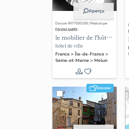
Aperçu
Dossier IM77000169 | Réalisé par
Förstel Judith
le mobilier de l'hôtel
de ville
hôtel de ville
France
>
Île-de-France
>
Seine-et-Marne
>
Melun
Dossier