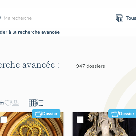
Tou
der à la recherche avancée
herche avancée :
947 dossiers
hés
Dossier
Dossier