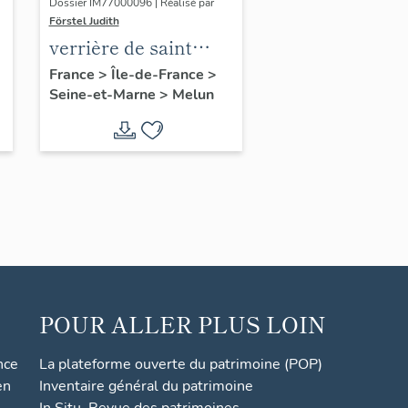
Dossier IM77000096 | Réalisé par
Förstel Judith
verrière de saint
François
France
>
Île-de-France
>
Seine-et-Marne
>
Melun
POUR ALLER PLUS LOIN
nce
La plateforme ouverte du patrimoine (POP)
en
Inventaire général du patrimoine