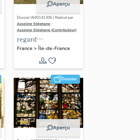
Aperçu
Dossier IA00141306 | Réalisé par
Asseline Stéphane
-
Asseline Stéphane (Contributeur)
regard
photographique sur
France
>
Île-de-France
les paysages de la
Plaine de France.
Dossier
Aperçu