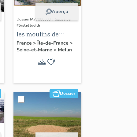
Aperçu
Dossier IA77000600 | Réalisé par
Förstel Judith
les moulins de
Melun
France
>
Île-de-France
>
Seine-et-Marne
>
Melun
Dossier