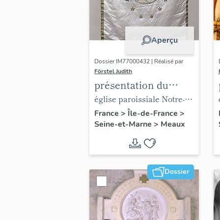
Aperçu
Dossier IM77000432 | Réalisé par
Förstel Judith
présentation du
mobilier de l'église
église paroissiale Notre-
paroissiale Notre-
Dame du Marché
France
>
Île-de-France
>
Seine-et-Marne
>
Meaux
Dame du Marché
Dossier