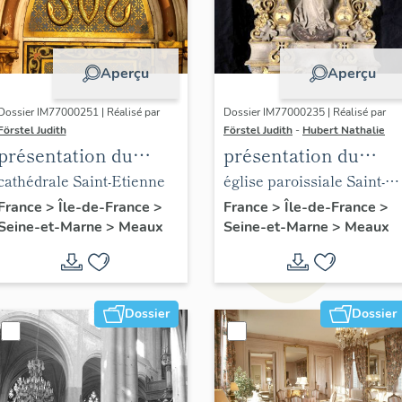
Aperçu
Aperçu
Dossier IM77000251 | Réalisé par
Dossier IM77000235 | Réalisé par
Förstel Judith
Förstel Judith
-
Hubert Nathalie
présentation du
présentation du
mobilier de la
mobilier de l'église
cathédrale Saint-Etienne
église paroissiale Saint-
cathédrale de Meaux
Saint-Nicolas de
Nicolas de Meaux
France
>
Île-de-France
>
France
>
Île-de-France
>
Seine-et-Marne
>
Meaux
Seine-et-Marne
>
Meaux
Meaux
Dossier
Dossier