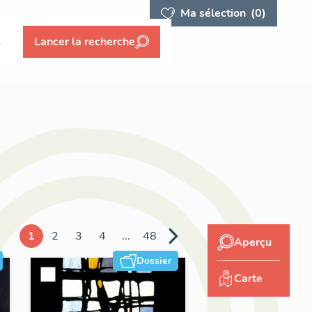
Ma sélection
(0)
s
Lancer la recherche
1
2
3
4
...
48
Aperçu
Dossier
Carte