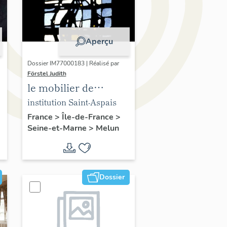
Aperçu
Dossier IM77000183 | Réalisé par
Förstel Judith
le mobilier de
l'Institution Saint-
institution Saint-Aspais
Aspais
France
>
Île-de-France
>
Seine-et-Marne
>
Melun
Dossier