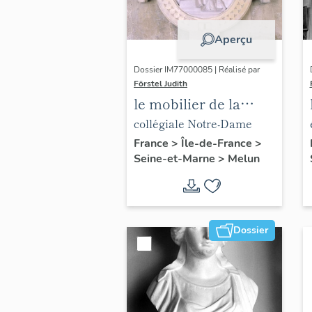
Aperçu
Dossier IM77000085 | Réalisé par
Förstel Judith
le mobilier de la
collégiale Notre-
collégiale Notre-Dame
Dame
France
>
Île-de-France
>
Seine-et-Marne
>
Melun
Dossier