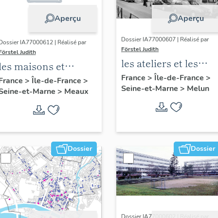
Aperçu
Aperçu
Dossier IA77000607 | Réalisé par
Dossier IA77000612 | Réalisé par
Förstel Judith
Förstel Judith
les ateliers et les
les maisons et
usines de Melun
France
>
Île-de-France
>
immeubles de
France
>
Île-de-France
>
Seine-et-Marne
>
Melun
Seine-et-Marne
>
Meaux
Meaux
Dossier
Dossier
Dossier IA77000602 | Réalisé par