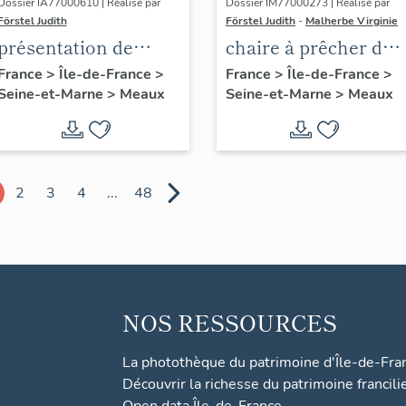
Dossier IA77000610 | Réalisé par
Dossier IM77000273 | Réalisé par
Förstel Judith
Förstel Judith
-
Malherbe Virginie
présentation de
chaire à prêcher des
l'étude du
Trinitaires
France
>
Île-de-France
>
France
>
Île-de-France
>
Seine-et-Marne
>
Meaux
Seine-et-Marne
>
Meaux
patrimoine de
Meaux
2
3
4
...
48
NOS RESSOURCES
La photothèque du patrimoine d'Île-de-Fra
Découvrir la richesse du patrimoine francili