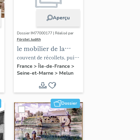
Aperçu
Dossier IM77000177 | Réalisé par
Förstel Judith
le mobilier de la
chapelle de l'hôpital
couvent de récollets, puis
hôpital
France
>
Île-de-France
>
Seine-et-Marne
>
Melun
Dossier