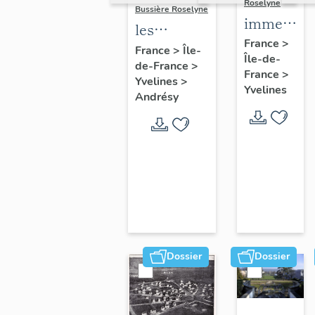
Roselyne
Bussière Roselyne
immeubles
les
maisons,
France
>
immeubles,
France
>
Île-
Île-de-
fermes
de-France
>
maisons et
France
>
Yvelines
>
fermes du
Yvelines
Andrésy
canton
d'Andrésy
Dossier
Dossier