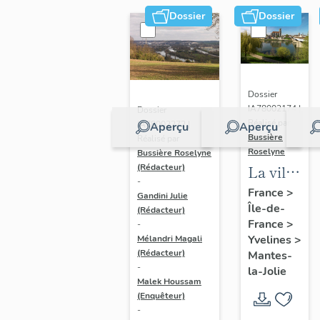
Dossier
Dossier
Dossier
IA78002174 |
Dossier
Réalisé par
IA78002272 |
Aperçu
Aperçu
Bussière
Réalisé par
Roselyne
Bussière Roselyne
La ville
(Rédacteur)
-
de
France
>
Gandini Julie
Île-de-
Mantes-
(Rédacteur)
France
>
-
la-Jolie
Yvelines
>
Mélandri Magali
(Rédacteur)
Mantes-
-
la-Jolie
Malek Houssam
(Enquêteur)
-