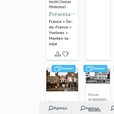
Gentili Thomas
(Rédacteur)
Présentation
de l'étude
France
>
Île-
de-France
>
Yvelines
>
Mantes-la-
Jolie
Dossier
Dossier
Dossier
IA78000495 |
Dossier
Réalisé par
IA78000985 |
Aperçu
Aperçu
Bussière
Réalisé par