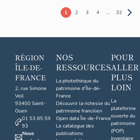
1
2
3
4
...
32
NOS
POUR
RÉGION
RESSOURCES
ALLER
ÎLE-DE-
PLUS
FRANCE
La photothèque du
LOIN
2, rue Simone
patrimoine d'Île-de-
Veil
France
La
93400 Saint-
Découvrir la richesse du
plateforme
Ouen
patrimoine francilien
ouverte du
01 53 85 59
Open data Île-de-France
patrimoine
93
Le catalogue des
(POP)
Nous
publications
Inventaire