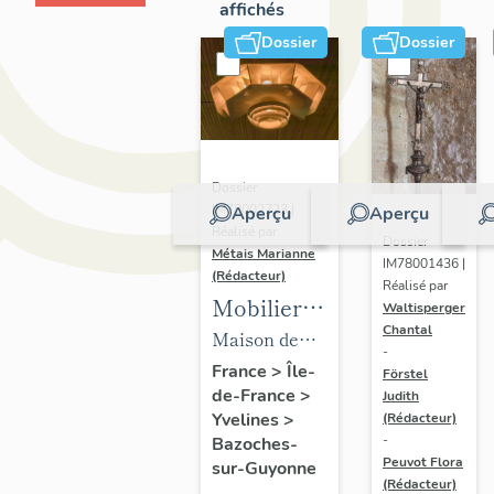
affichés
Dossier
Dossier
Dossier
IM78002723 |
Aperçu
Aperçu
Réalisé par
Dossier
Métais Marianne
IM78001436 |
(Rédacteur)
Réalisé par
Mobilier
Waltisperger
Chantal
de la
Maison de
-
maison
villégiature
France
>
Île-
Förstel
de-France
>
Louis
Judith
dite maison
Yvelines
>
(Rédacteur)
Carré
Louis Carré
-
Bazoches-
Peuvot Flora
sur-Guyonne
(Rédacteur)