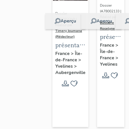
Dossier
IA78002133 |
Dossier
Réalisé par
IA78002210 |
Aperçu
Aperçu
Bussière
Réalisé par
Roselyne
Timery Joumana
présentat
(Rédacteur)
du
présentation
France
>
Île-de-
diagnostic
de l'étude
France
>
Île-
France
>
patrimonia
de-France
>
d'Elisabethville
Yvelines
Yvelines
>
urbain
Aubergenville
et
paysager
de
Seine-
Aval