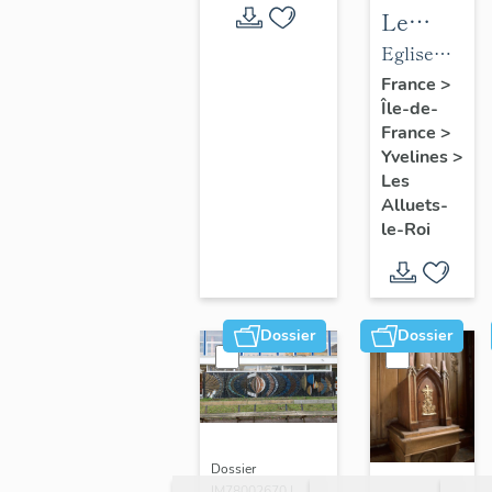
Le
mobilier
Eglise
de
paroissiale
France
>
Île-de-
l'église
Saint-
France
>
paroissial
Nicolas
Yvelines
>
Saint-
Les
Nicolas
Alluets-
le-Roi
Dossier
Dossier
Dossier
IM78002670 |