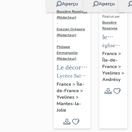
Aperçu
Aperçu
Dossier
Réalisé par
IM78002588 |
Bussière Roselyne
Réalisé par
(Rédacteur)
Bussière
-
Roselyne
Enezian Grégoire
le
(Rédacteur)
-
mobilier
église
Philippe
de
paroissiale
Emmanuelle
France
>
(Rédacteur)
Île-de-
l'église
Saint-
Le décor
France
>
Saint-
Germain
Yvelines
>
des lycées
Lycées Saint-
Germain-
Andrésy
de Mantes
Exupéry et
France
>
Île-
de-
de-France
>
Jean Rostand
Paris
Yvelines
>
(liste
Mantes-la-
supplémen
Jolie