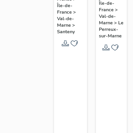
Île-de-
commune
Île-de-
commune
France
>
du
France
>
de
Val-de-
Val-de-
Perreux-
Santeny
Marne
>
Le
Marne
>
sur-
Perreux-
Santeny
sur-Marne
Marne