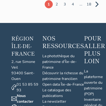
1
2
3
4
...
18
NOS
POUR
RÉGION
RESSOURCES
ALLER
ÎLE-DE-
PLUS
FRANCE
La photothèque du
LOIN
2, rue Simone
patrimoine d'Île-de-
Veil
France
La
93400 Saint-
Découvrir la richesse du
plateforme
Ouen
patrimoine francilien
ouverte du
01 53 85 59
Open data Île-de-France
patrimoine
93
Le catalogue des
(POP)
Nous
publications
Inventaire
contacter
La newsletter
général du