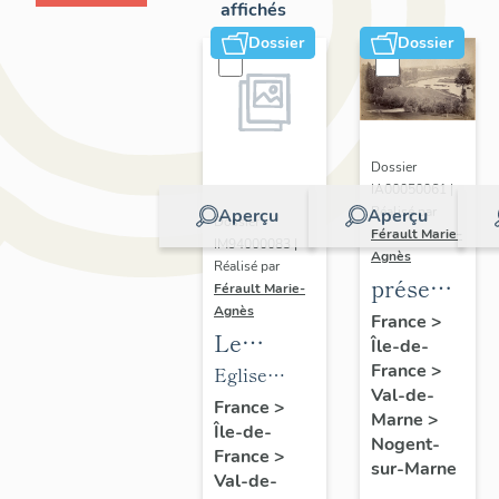
affichés
Dossier
Dossier
Dossier
IA00050061 |
Réalisé par
Aperçu
Aperçu
Dossier
Férault Marie-
IM94000083 |
Agnès
Réalisé par
présentatio
Férault Marie-
Agnès
de la
France
>
Le
Île-de-
commune
mobilier
France
>
Eglise
de
Val-de-
de
paroissiale
France
>
Nogent-
Marne
>
Île-de-
l'église
Saint-
sur-
Nogent-
France
>
paroissiale
Gervais,
sur-Marne
Marne
Val-de-
Saint-
Saint-