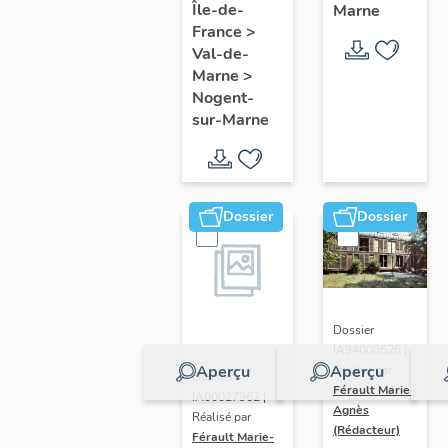
Île-de-
Marne
France
>
Val-de-
Marne
>
Nogent-
sur-Marne
Dossier
Dossier
Dossier
IA94000526 |
Aperçu
Aperçu
Réalisé par
Dossier
Férault Marie-
IA00027962 |
Agnès
Réalisé par
(Rédacteur)
Férault Marie-