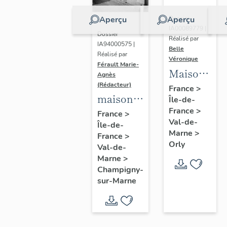
Aperçu
Aperçu
Dossier
IA00089779 |
Dossier
Réalisé par
IA94000575 |
Belle
Réalisé par
Véronique
Férault Marie-
Maisons,
Agnès
Immeubles
(Rédacteur)
France
>
maisons,
Île-de-
France
>
immeubles
France
>
Val-de-
Île-de-
Marne
>
France
>
Orly
Val-de-
Marne
>
Champigny-
sur-Marne