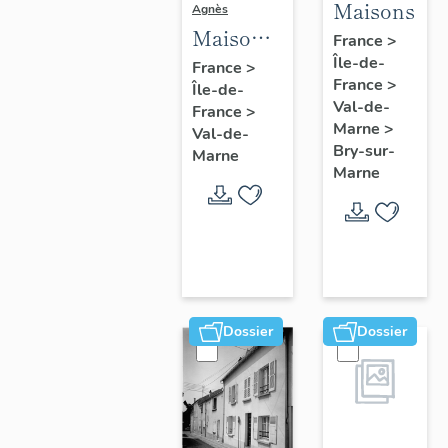
Maisons
Agnès
Maisons,
France
>
Fermes
Île-de-
France
>
France
>
Île-de-
Val-de-
France
>
Marne
>
Val-de-
Bry-sur-
Marne
Marne
Dossier
Dossier