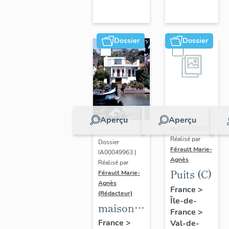
Dossier
Dossier
Aperçu
Aperçu
Dossier
IA00027965 |
Réalisé par
Dossier
Férault Marie-
IA00049963 |
Agnès
Réalisé par
Puits (C)
Férault Marie-
Agnès
France
>
(Rédacteur)
Île-de-
maisons,
France
>
immeubles
France
>
Val-de-