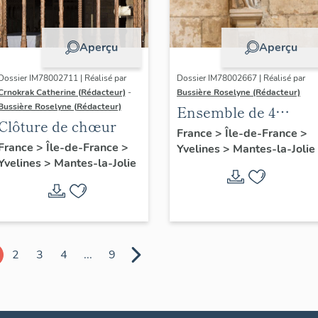
Aperçu
Aperçu
Dossier IM78002711 | Réalisé par
Dossier IM78002667 | Réalisé par
Crnokrak Catherine (Rédacteur)
-
Bussière Roselyne (Rédacteur)
Bussière Roselyne (Rédacteur)
Ensemble de 4
Clôture de chœur
statues
France
>
Île-de-France
>
France
>
Île-de-France
>
Yvelines
>
Mantes-la-Jolie
Yvelines
>
Mantes-la-Jolie
2
3
4
...
9