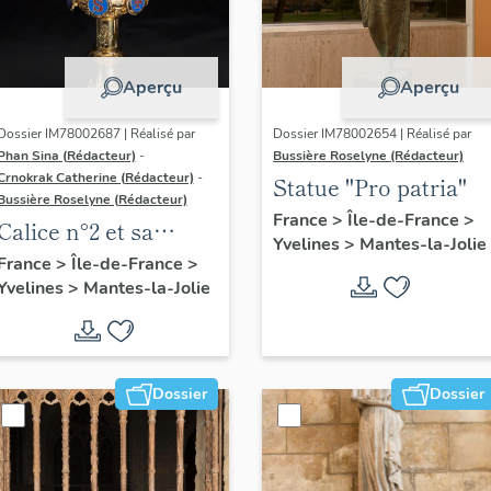
Aperçu
Aperçu
Dossier IM78002687 | Réalisé par
Dossier IM78002654 | Réalisé par
Phan Sina (Rédacteur)
-
Bussière Roselyne (Rédacteur)
Crnokrak Catherine (Rédacteur)
-
Statue "Pro patria"
Bussière Roselyne (Rédacteur)
France
>
Île-de-France
>
Calice n°2 et sa
Yvelines
>
Mantes-la-Jolie
patène
France
>
Île-de-France
>
Yvelines
>
Mantes-la-Jolie
Dossier
Dossier