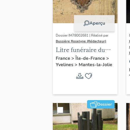
Aperçu
Dossier IM78002681 | Réalisé par
Bussière Roselyne (Rédacteur)
Litre funéraire du
prince de Conti
France
>
Île-de-France
>
Yvelines
>
Mantes-la-Jolie
Dossier