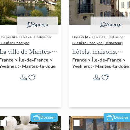
Aperçu
Aperçu
Dossier IA78002174 | Réalisé par
Dossier IA78002193 | Réalisé par
Bussière Roselyne
Bussière Roselyne (Rédacteur)
La ville de Mantes-la-
hôtels, maisons,
Jolie
immeubles
France
>
Île-de-France
>
France
>
Île-de-France
>
Yvelines
>
Mantes-la-Jolie
Yvelines
>
Mantes-la-Jolie
Dossier
Dossier