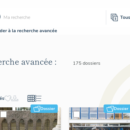
Tou
der à la recherche avancée
herche avancée :
175 dossiers
hés
Dossier
Dossier