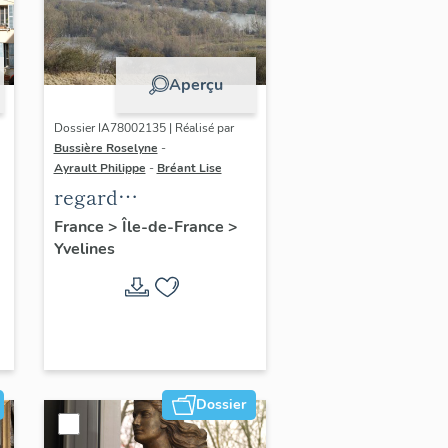
Aperçu
Dossier IA78002135 | Réalisé par
Bussière Roselyne
-
Ayrault Philippe
-
Bréant Lise
regard
photographique sur
France
>
Île-de-France
>
Yvelines
le territoire de Seine-
Aval
Dossier