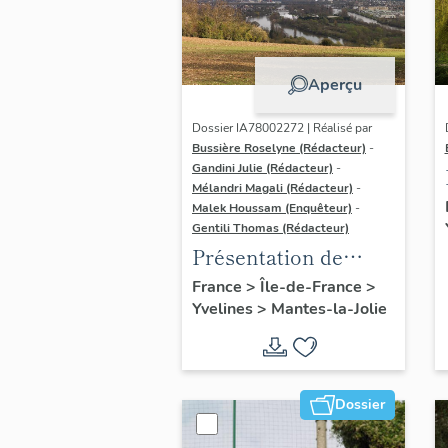
Aperçu
Dossier IA78002272 | Réalisé par
Bussière Roselyne (Rédacteur)
-
Gandini Julie (Rédacteur)
-
Mélandri Magali (Rédacteur)
-
Malek Houssam (Enquêteur)
-
Gentili Thomas (Rédacteur)
Présentation de
l'étude
France
>
Île-de-France
>
Yvelines
>
Mantes-la-Jolie
Dossier