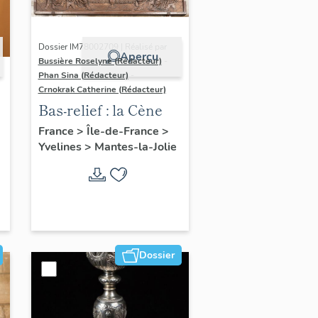
Dossier IM78002709 | Réalisé par
Aperçu
Bussière Roselyne (Rédacteur)
-
Phan Sina (Rédacteur)
-
Crnokrak Catherine (Rédacteur)
Bas-relief : la Cène
France
>
Île-de-France
>
Yvelines
>
Mantes-la-Jolie
Dossier