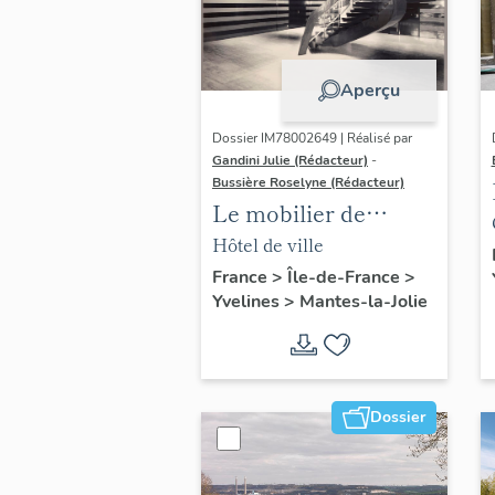
Aperçu
Dossier IM78002649 | Réalisé par
Gandini Julie (Rédacteur)
-
Bussière Roselyne (Rédacteur)
Le mobilier de
l'hôtel de ville
Hôtel de ville
France
>
Île-de-France
>
Yvelines
>
Mantes-la-Jolie
Dossier