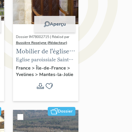
Aperçu
Dossier IM78002715 | Réalisé par
Bussière Roselyne (Rédacteur)
Mobilier de l'église
Sainte-Anne de
Eglise paroissiale Sainte-
Gassicourt
Anne
France
>
Île-de-France
>
Yvelines
>
Mantes-la-Jolie
Dossier