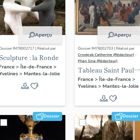
Aperçu
Aperçu
Dossier IM78002717 | Réalisé par
Dossier IM78002703 | Réalisé par
Crnokrak Catherine (Rédacteur)
-
Sculpture : la Ronde
Phan Sina (Rédacteur)
France
>
Île-de-France
>
Tableau Saint Paul à
Yvelines
>
Mantes-la-Jolie
Athènes
France
>
Île-de-France
>
Yvelines
>
Mantes-la-Jolie
Dossier
Dossier