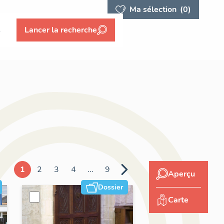
Ma sélection
(0)
s
Lancer la recherche
1
2
3
4
...
9
Aperçu
Dossier
Carte