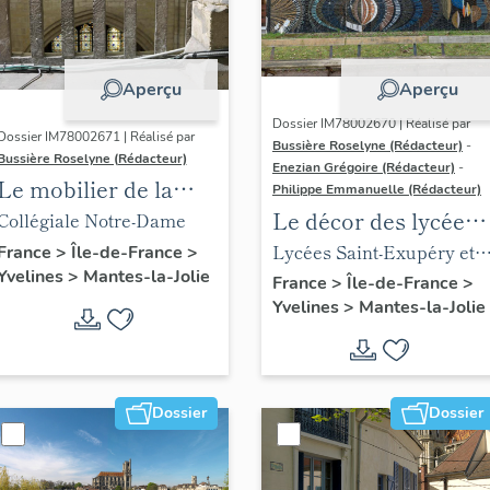
Aperçu
Aperçu
Dossier IM78002670 | Réalisé par
Dossier IM78002671 | Réalisé par
Bussière Roselyne (Rédacteur)
-
Bussière Roselyne (Rédacteur)
Enezian Grégoire (Rédacteur)
-
Le mobilier de la
Philippe Emmanuelle (Rédacteur)
collégiale
Le décor des lycées
Collégiale Notre-Dame
de Mantes
Lycées Saint-Exupéry et
France
>
Île-de-France
>
Yvelines
>
Mantes-la-Jolie
Jean Rostand
France
>
Île-de-France
>
Yvelines
>
Mantes-la-Jolie
Dossier
Dossier