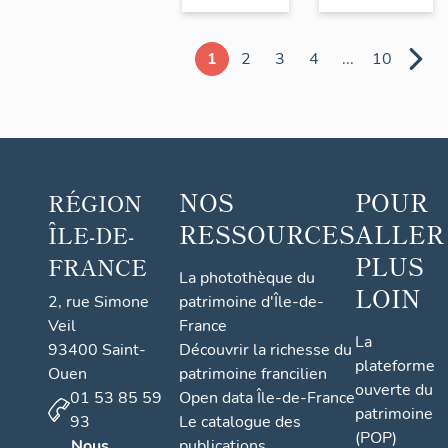
1
2
3
4
...
10
NOS
POUR
RÉGION
RESSOURCES
ALLER
ÎLE-DE-
PLUS
FRANCE
La photothèque du
LOIN
2, rue Simone
patrimoine d'Île-de-
Veil
France
La
93400 Saint-
Découvrir la richesse du
plateforme
Ouen
patrimoine francilien
ouverte du
01 53 85 59
Open data Île-de-France
patrimoine
93
Le catalogue des
(POP)
Nous
publications