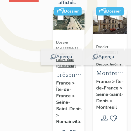
affichés
Dossier
Dossier
Dossier
Dossier
IA93000663 |
IA93000001 |
Réalisé par
Aperçu
Aperçu
Réalisé par
Faure Julie
Decoux Jérôme
(Rédacteur)
Montreuil
présentation
-
de
France
>
Île-
France
>
de-France
>
Patrimoine
Île-de-
l'inventaire
Seine-Saint-
France
>
industriel
de la
Denis
>
Seine-
-
commune
Montreuil
Saint-Denis
Présentatio
de
>
générale
Romainville
Romainville
de l'étude