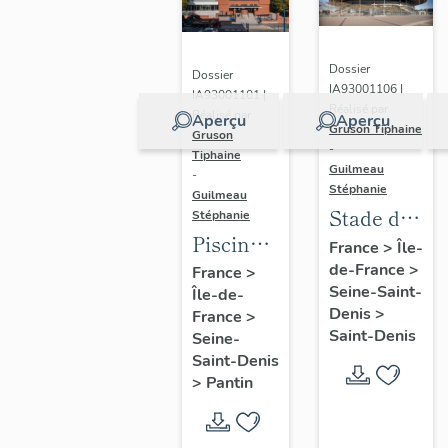
Dossier
Dossier
IA93001106 |
IA93001101 |
Réalisé par
Réalisé par
Aperçu
Aperçu
Gruson Tiphaine
Gruson
-
Tiphaine
Guilmeau
-
Stéphanie
Guilmeau
Stade de
Stéphanie
Piscine
France
France
>
Île-
Leclerc,
de-France
>
France
>
Seine-Saint-
Île-de-
actuellement
Denis
>
France
>
piscine
Saint-Denis
Seine-
Alice-
Saint-Denis
Milliat
>
Pantin