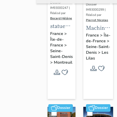
Dossier
Dossier
IM93000247 |
IM93000299 |
Réalisé par
Réalisé par
Bocard Hélène
Pierrot Nicolas
statues
Machine
colossales
France
>
à
France
>
Île-
Île-de-
: le
de-France
>
déchiqueter
France
>
discobole,
Seine-Saint-
et à
Seine-
Denis
>
Les
le
épurer
Saint-Denis
Lilas
tennisman
>
Montreuil
mécaniquem
:
cardeuse
Dossier
Dossier