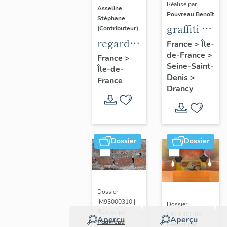
Réalisé par
Asseline
Pouvreau Benoît
Stéphane
graffiti de
(Contributeur)
chambrée
regard
France
>
Île-
de-France
>
sur
photographique
France
>
Seine-Saint-
Île-de-
revers de
sur les
Denis
>
France
façade
paysages
Drancy
de la
Plaine
de
France.
Dossier
Dossier
Dossier
IM93000310 |
Dossier
Réalisé par
IM93000389 |
Aperçu
Aperçu
Pouvreau
Réalisé par