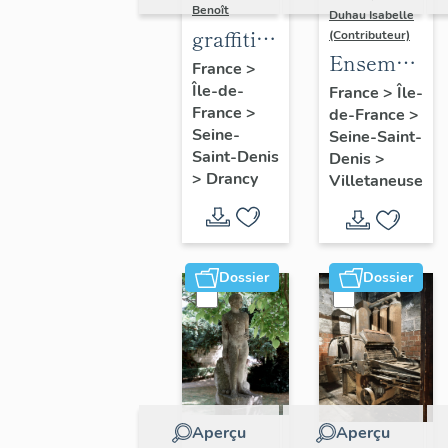
Benoît
Duhau Isabelle
graffiti
(Contributeur)
Ensemble
sur murs
France
>
de deux
Île-de-
et
France
>
Île-
France
>
de-France
>
décors
charpentes
Seine-
Seine-Saint-
architectur
des
Saint-Denis
Denis
>
"caves-
>
Drancy
Villetaneuse
prisons
Dossier
Dossier
Aperçu
Aperçu