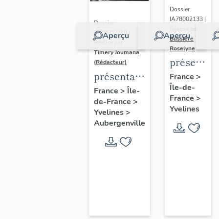
Dossier
IA78002133 |
Dossier
Réalisé par
IA78002210 |
Aperçu
Aperçu
Bussière
Réalisé par
Roselyne
Timery Joumana
présentat
(Rédacteur)
du
présentation
France
>
Île-de-
diagnostic
de l'étude
France
>
Île-
France
>
patrimonia
de-France
>
d'Elisabethville
Yvelines
Yvelines
>
urbain
Aubergenville
et
paysager
de
Seine-
Aval