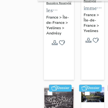
Roselyne
Bussière Roselyne
immeubles
les
maisons,
France
>
immeubles,
France
>
Île-
Île-de-
fermes
de-France
>
maisons et
France
>
Yvelines
>
fermes du
Yvelines
Andrésy
canton
d'Andrésy
Dossier
Dossier