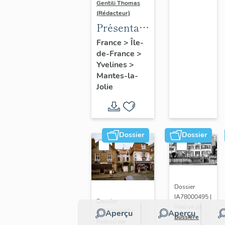
Gentili Thomas
(Rédacteur)
Présentation
de l'étude
France
>
Île-
de-France
>
Yvelines
>
Mantes-la-
Jolie
Dossier
Dossier
Dossier
IA78000495 |
Dossier
Réalisé par
IA78000985 |
Aperçu
Aperçu
Bussière
Réalisé par