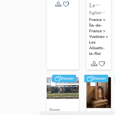
Le
mobilier
Eglise
de
paroissiale
France
>
Île-de-
l'église
Saint-
France
>
paroissial
Nicolas
Yvelines
>
Saint-
Les
Nicolas
Alluets-
le-Roi
Dossier
Dossier
Dossier
IM78002670 |