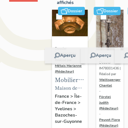
affichés
Dossier
Dossier
Dossier
IM78002723 |
Aperçu
Aperçu
Réalisé par
Dossier
Métais Marianne
IM78001436 |
(Rédacteur)
Réalisé par
Mobilier
Waltisperger
Chantal
de la
Maison de
-
maison
villégiature
France
>
Île-
Förstel
de-France
>
Louis
Judith
dite maison
Yvelines
>
(Rédacteur)
Carré
Louis Carré
-
Bazoches-
Peuvot Flora
sur-Guyonne
(Rédacteur)