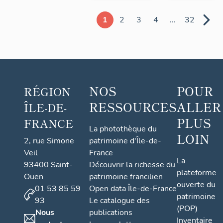
1
2
3
4
...
32
NOS
POUR
RÉGION
RESSOURCES
ALLER
ÎLE-DE-
PLUS
FRANCE
La photothèque du
LOIN
2, rue Simone
patrimoine d'Île-de-
Veil
France
La
93400 Saint-
Découvrir la richesse du
plateforme
Ouen
patrimoine francilien
ouverte du
01 53 85 59
Open data Île-de-France
patrimoine
93
Le catalogue des
(POP)
Nous
publications
Inventaire