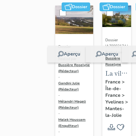
Dossier
Dossier
Dossier
IA78002174 |
Dossier
Réalisé par
IA78002272 |
Aperçu
Aperçu
Bussière
Réalisé par
Roselyne
Bussière Roselyne
La ville
(Rédacteur)
-
de
France
>
Gandini Julie
Île-de-
Mantes-
(Rédacteur)
France
>
-
la-Jolie
Yvelines
>
Mélandri Magali
(Rédacteur)
Mantes-
-
la-Jolie
Malek Houssam
(Enquêteur)
-