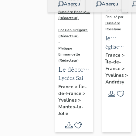
Aperçu
Aperçu
Dossier
Réalisé par
IM78002588 |
Bussière Roselyne
Réalisé par
(Rédacteur)
Bussière
-
Roselyne
Enezian Grégoire
le
(Rédacteur)
-
mobilier
église
Philippe
de
paroissiale
Emmanuelle
France
>
(Rédacteur)
Île-de-
l'église
Saint-
Le décor
France
>
Saint-
Germain
Yvelines
>
des lycées
Lycées Saint-
Germain-
Andrésy
de Mantes
Exupéry et
France
>
Île-
de-
de-France
>
Jean Rostand
Paris
Yvelines
>
(liste
Mantes-la-
supplémen
Jolie