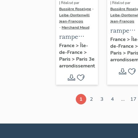
| Réalisé par
| Réalisé par
Bussière Roselyne
-
Bussière Rosel
Leiba-Dontenwill
Leiba-Dontenwi
Jean-François
Jean-François
-
Marchand Maud
rampe
rampe
d'appui,
France
>
Île
d'appui,
France
>
Île-
de-France
>
escalier 
de-France
>
escalier de
Paris
>
Pari
la maison
Paris
>
Paris 3e
arrondisse
la maison à
porte
arrondissement
porte
cochère
cochère
dite hôtel
(non étudié)
de Bence
(non étud
1
2
3
4
...
17