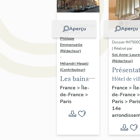
Dossier IA75000310
Aperçu
Aperçu
| Réalisé par
Philippe
Dossier IM7500
Emmanuelle
| Réalisé par
(Rédacteur)
Sol Anne-Laure
-
(Rédacteur)
Mélandri Magali
Présenta
(Contributeur)
du mobili
Les bains
Hôtel de vil
de la mai
douches
annexe
France
>
Île
France
>
Île-
de-France
>
de-France
>
annexe
municipaux
Paris
>
Pari
Paris
de la ville
14e
de Paris
arrondisse