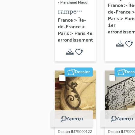
-
Marchand Maud
d'appui,
France
>
Île
rampe
de-France
>
escalier 
d'appui,
Paris
>
Pari
France
>
Île-
la maison
1er
de-France
>
escalier de
porte
arrondisse
Paris
>
Paris 4e
la maison à
cochère
arrondissement
porte
(non étud
cochère
dite hôtel
Charpentier
Dossier
Doss
(non étudié)
Aperçu
Aperçu
Dossier IM75000122
Dossier IM7500