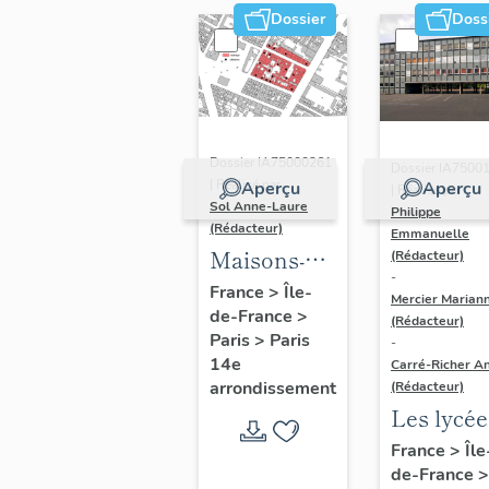
Dossier
Doss
Dossier IA75000261
Dossier IA7500
| Réalisé par
Aperçu
Aperçu
| Réalisé par
Sol Anne-Laure
Philippe
(Rédacteur)
Emmanuelle
Maisons-
(Rédacteur)
-
immeubles
France
>
Île-
Mercier Marian
de-France
>
(Rédacteur)
Paris
>
Paris
-
14e
Carré-Richer An
arrondissement
(Rédacteur)
Les lycée
parisiens
France
>
Île
de-France
>
Jean-Cla