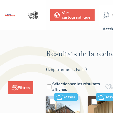
Vue
cartographique
Accéd
Résultats de la rec
(Département : Paris)
Sélectionner les résultats
Filtres
affichés
Dossier
Doss