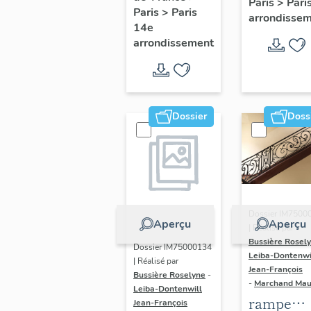
Paris
>
Pari
l' hôtel d
Paris
>
Paris
Adolescents
arrondisse
Sandrevil
14e
arrondissement
(non étud
Dossier
Doss
Dossier IM7500
Aperçu
Aperçu
| Réalisé par
Bussière Rosel
Dossier IM75000134
Leiba-Dontenwi
| Réalisé par
Jean-François
Bussière Roselyne
-
-
Marchand Ma
Leiba-Dontenwill
rampe
Jean-François