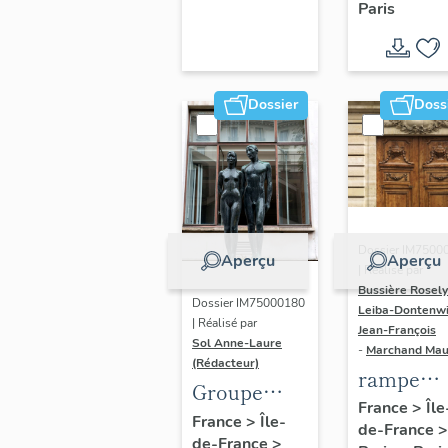
Paris
Dondel e
Roger
Dhuit
Dossier
Doss
Dossier IM7500
Aperçu
Aperçu
| Réalisé par
Bussière Rosel
Dossier IM75000180
Leiba-Dontenwi
| Réalisé par
Jean-François
Sol Anne-Laure
-
Marchand Ma
(Rédacteur)
rampe
Groupe
d'appui,
France
>
Île
sculpté :
France
>
Île-
de-France
>
escalier 
de-France
>
Les