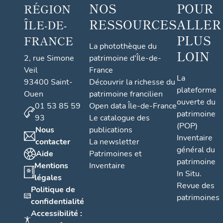
NOS
POUR
RÉGION
RESSOURCES
ALLER
ÎLE-DE-
PLUS
FRANCE
La photothèque du
LOIN
2, rue Simone
patrimoine d'Île-de-
Veil
France
La
93400 Saint-
Découvrir la richesse du
plateforme
Ouen
patrimoine francilien
ouverte du
01 53 85 59
Open data Île-de-France
patrimoine
93
Le catalogue des
(POP)
Nous
publications
Inventaire
contacter
La newsletter
général du
Aide
Patrimoines et
patrimoine
Mentions
Inventaire
In Situ.
légales
Revue des
Politique de
patrimoines
confidentialité
Accessibilité :