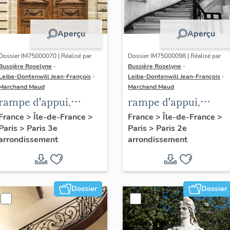
Aperçu
Aperçu
Dossier IM75000070 | Réalisé par
Dossier IM75000098 | Réalisé par
Bussière Roselyne
-
Bussière Roselyne
-
Leiba-Dontenwill Jean-François
-
Leiba-Dontenwill Jean-François
-
Marchand Maud
Marchand Maud
rampe d'appui,
rampe d'appui,
escalier de l' hôtel de
escalier de la maiso
France
>
Île-de-France
>
France
>
Île-de-France
>
Paris
>
Paris 3e
Paris
>
Paris 2e
Sandreville (non
à porte cochère (non
arrondissement
arrondissement
étudié)
étudié)
Dossier
Dossier