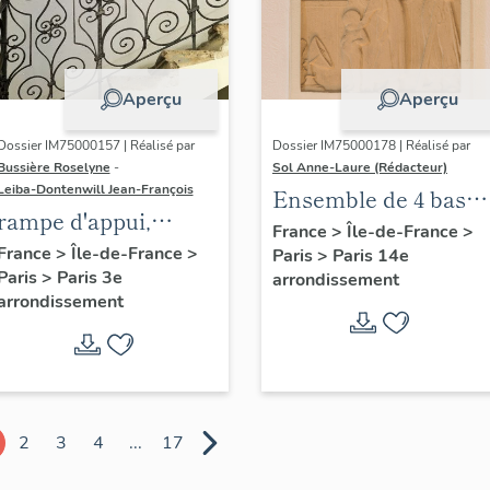
Aperçu
Aperçu
Dossier IM75000157 | Réalisé par
Dossier IM75000178 | Réalisé par
Bussière Roselyne
-
Sol Anne-Laure (Rédacteur)
Leiba-Dontenwill Jean-François
Ensemble de 4 bas
rampe d'appui,
reliefs : Les saisons
France
>
Île-de-France
>
escalier de la maison
France
>
Île-de-France
>
Paris
>
Paris 14e
Paris
>
Paris 3e
à porte cochère dite
arrondissement
arrondissement
hôtel de Bence (non
étudié)
2
3
4
...
17