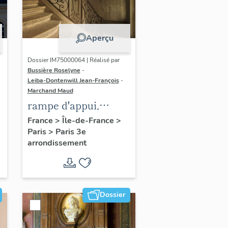
Aperçu
Dossier IM75000064 | Réalisé par
Bussière Roselyne
-
Leiba-Dontenwill Jean-François
-
Marchand Maud
rampe d'appui,
escalier de la maison
France
>
Île-de-France
>
Paris
>
Paris 3e
à porte cochère dite
arrondissement
hôtel Le Lièvre de
La Grange
Dossier