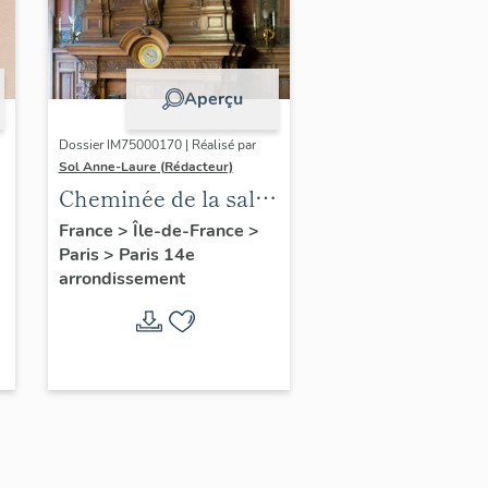
Aperçu
Dossier IM75000170 | Réalisé par
Sol Anne-Laure (Rédacteur)
Cheminée de la salle
des mariages
France
>
Île-de-France
>
Paris
>
Paris 14e
arrondissement