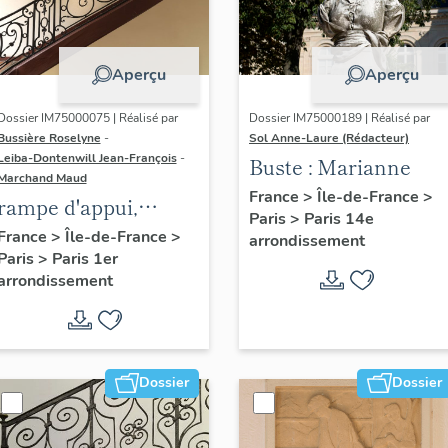
Aperçu
Aperçu
Dossier IM75000075 | Réalisé par
Dossier IM75000189 | Réalisé par
Bussière Roselyne
-
Sol Anne-Laure (Rédacteur)
Leiba-Dontenwill Jean-François
-
Buste : Marianne
Marchand Maud
France
>
Île-de-France
>
rampe d'appui,
Paris
>
Paris 14e
escalier de la maison
France
>
Île-de-France
>
arrondissement
Paris
>
Paris 1er
à porte cochère (non
arrondissement
étudié)
Dossier
Dossier