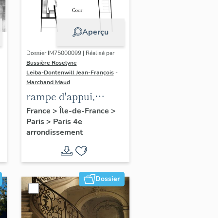
Aperçu
Dossier IM75000099 | Réalisé par
Bussière Roselyne
-
Leiba-Dontenwill Jean-François
-
Marchand Maud
rampe d'appui,
n
escalier de la maison
France
>
Île-de-France
>
Paris
>
Paris 4e
à porte cochère (non
arrondissement
étudié)
Dossier