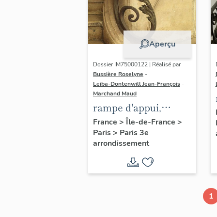
Aperçu
Dossier IM75000122 | Réalisé par
Bussière Roselyne
-
Leiba-Dontenwill Jean-François
-
Marchand Maud
rampe d'appui,
escalier de la maison
France
>
Île-de-France
>
Paris
>
Paris 3e
à porte cochère (non
arrondissement
étudié)
1