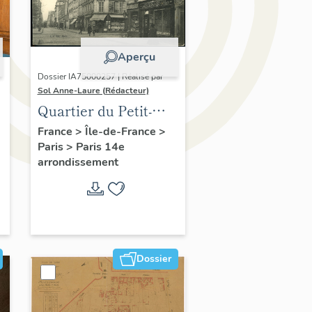
Aperçu
Dossier IA75000257 | Réalisé par
Sol Anne-Laure (Rédacteur)
Quartier du Petit-
Montrouge
France
>
Île-de-France
>
Paris
>
Paris 14e
arrondissement
Dossier