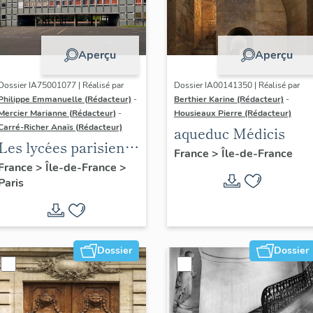
Aperçu
Aperçu
Dossier IA75001077 | Réalisé par
Dossier IA00141350 | Réalisé par
Philippe Emmanuelle (Rédacteur)
-
Berthier Karine (Rédacteur)
-
Mercier Marianne (Rédacteur)
-
Housieaux Pierre (Rédacteur)
Carré-Richer Anaïs (Rédacteur)
aqueduc Médicis
Les lycées parisiens
France
>
Île-de-France
de Jean-Claude
France
>
Île-de-France
>
Paris
Dondel et Roger
Dhuit
Dossier
Dossier