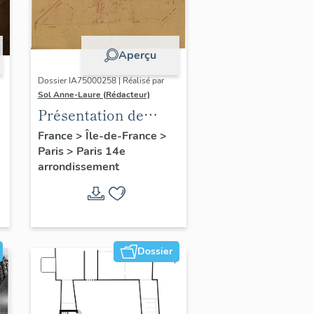
Aperçu
Dossier IA75000258 | Réalisé par
Sol Anne-Laure (Rédacteur)
Présentation de
l'étude du
France
>
Île-de-France
>
Paris
>
Paris 14e
patrimoine sur le
arrondissement
quartier du Petit-
Montrouge
Dossier