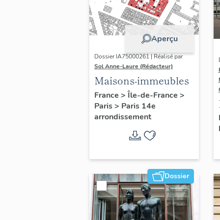
Aperçu
Dossier IA75000261 | Réalisé par
Sol Anne-Laure (Rédacteur)
Maisons-immeubles
France
>
Île-de-France
>
Paris
>
Paris 14e
arrondissement
Dossier