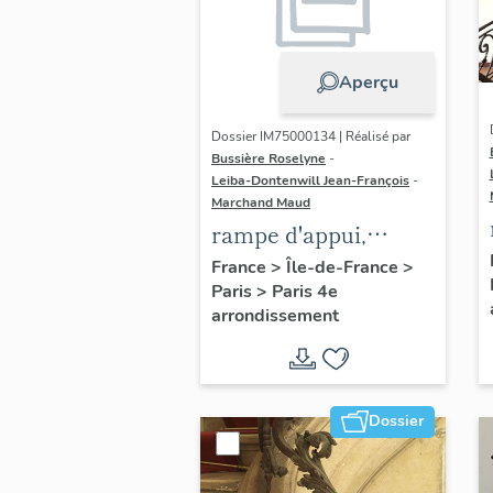
Aperçu
Dossier IM75000134 | Réalisé par
Bussière Roselyne
-
Leiba-Dontenwill Jean-François
-
Marchand Maud
rampe d'appui,
escalier de la maison
France
>
Île-de-France
>
Paris
>
Paris 4e
à porte cochère dite
arrondissement
hôtel Charpentier
(non étudié)
Dossier