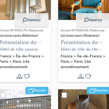
Aperçu
Aperçu
Dossier IM75000179 | Réalisé par
Dossier IM75000169 | Réalisé par
Sol Anne-Laure (Rédacteur)
Sol Anne-Laure (Rédacteur)
Présentation du
Présentation du
mobilier de la mairie
mobilier de la salle
Hôtel de ville annexe
Hôtel de ville du 14e
annexe
des mariages
arrondissement
France
>
Île-de-France
>
France
>
Île-de-France
>
Paris
>
Paris 14e
Paris
>
Paris 14e
arrondissement
arrondissement
Dossier
Dossier