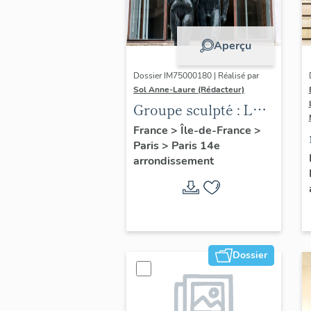
Aperçu
Dossier IM75000180 | Réalisé par
Sol Anne-Laure (Rédacteur)
Groupe sculpté : Les
Adolescents
France
>
Île-de-France
>
Paris
>
Paris 14e
arrondissement
Dossier