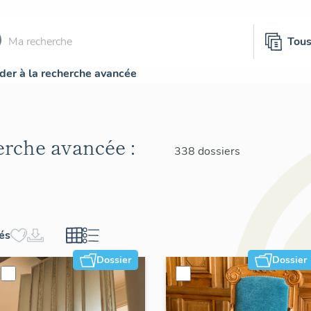
Tou
der à la recherche avancée
herche avancée :
338 dossiers
hés
Dossier
Dossier