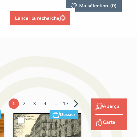
Ma sélection
(0)
s
Lancer la recherche
1
2
3
4
...
17
Aperçu
Dossier
Carte