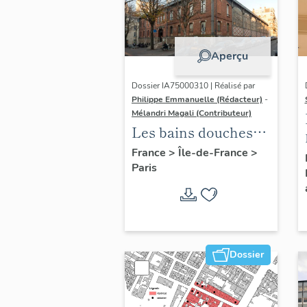
Aperçu
Dossier IA75000310 | Réalisé par
Philippe Emmanuelle (Rédacteur)
-
Mélandri Magali (Contributeur)
Les bains douches
municipaux de la
France
>
Île-de-France
>
Paris
ville de Paris
Dossier