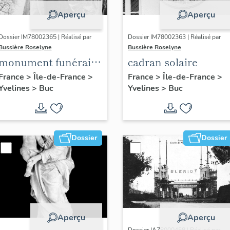
Aperçu
Aperçu
Dossier IM78002365 | Réalisé par
Dossier IM78002363 | Réalisé par
Bussière Roselyne
Bussière Roselyne
monument funéraire
cadran solaire
de Jean Casale
France
>
Île-de-France
>
France
>
Île-de-France
>
Yvelines
>
Buc
Yvelines
>
Buc
Dossier
Dossier
Aperçu
Aperçu