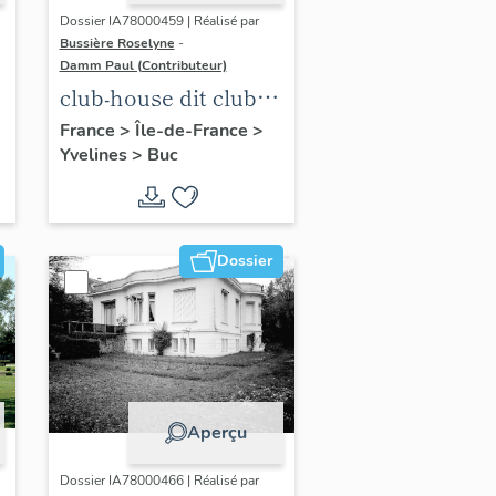
Dossier IA78000459 | Réalisé par
Bussière Roselyne
-
Damm Paul (Contributeur)
club-house dit club
Roland Garros
France
>
Île-de-France
>
Yvelines
>
Buc
Dossier
Aperçu
Dossier IA78000466 | Réalisé par