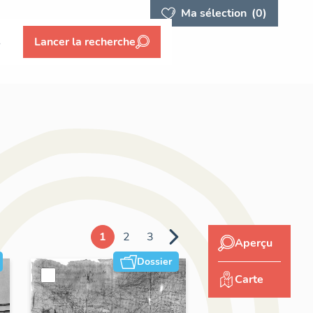
Ma sélection
(0)
s
Lancer la recherche
1
2
3
Aperçu
Dossier
Carte