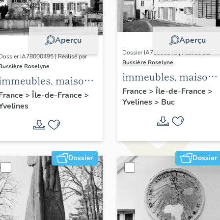
Aperçu
Aperçu
Dossier IA78000345 | Réalisé par
Dossier IA78000495 | Réalisé par
Bussière Roselyne
Bussière Roselyne
immeubles, maisons
immeubles, maisons,
fermes
France
>
Île-de-France
>
fermes
France
>
Île-de-France
>
Yvelines
>
Buc
Yvelines
Dossier
Dossier