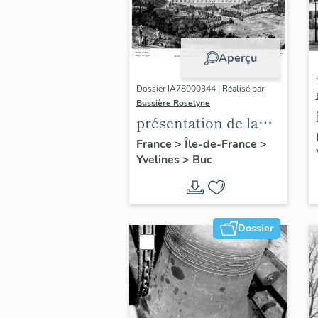
Aperçu
Dossier IA78000344 | Réalisé par
Bussière Roselyne
présentation de la
commune de Buc
France
>
Île-de-France
>
Yvelines
>
Buc
Dossier