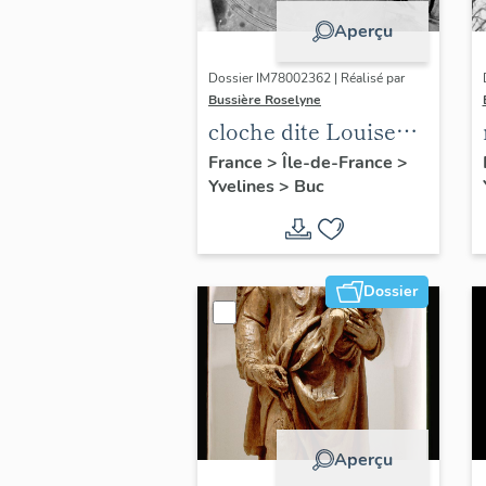
Aperçu
Dossier IM78002362 | Réalisé par
Bussière Roselyne
cloche dite Louise
Auguste Adélaïde
France
>
Île-de-France
>
Yvelines
>
Buc
Dossier
Aperçu