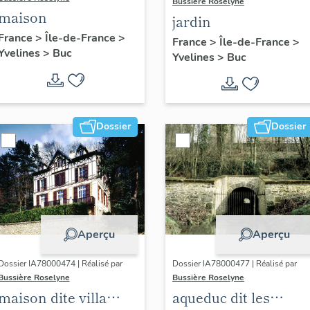
Bussière Roselyne
maison
jardin
France
>
Île-de-France
>
France
>
Île-de-France
>
Yvelines
>
Buc
Yvelines
>
Buc
Dossier
Dossier
Aperçu
Aperçu
Dossier IA78000474 | Réalisé par
Dossier IA78000477 | Réalisé par
Bussière Roselyne
Bussière Roselyne
maison dite villa
aqueduc dit les