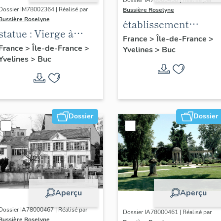
Dossier IA78000458 | Réalisé par
Dossier IM78002364 | Réalisé par
Bussière Roselyne
Bussière Roselyne
établissement
statue : Vierge à
aéronautique dit
France
>
Île-de-France
>
l'Enfant (n°1)
France
>
Île-de-France
>
Yvelines
>
Buc
aéroparc Louis-
Yvelines
>
Buc
Blériot
Dossier
Dossier
Aperçu
Aperçu
Dossier IA78000467 | Réalisé par
Dossier IA78000461 | Réalisé par
Bussière Roselyne