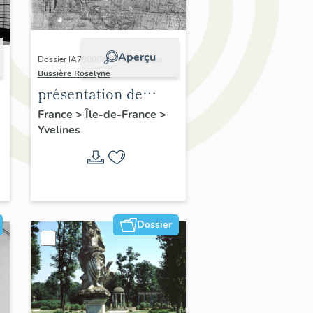
Aperçu
Dossier IA78000496 | Réalisé par
Bussière Roselyne
présentation de
,
l'étude du
France
>
Île-de-France
>
Yvelines
patrimoine de l'aire
d'étude Versailles
périphérie sud
Dossier