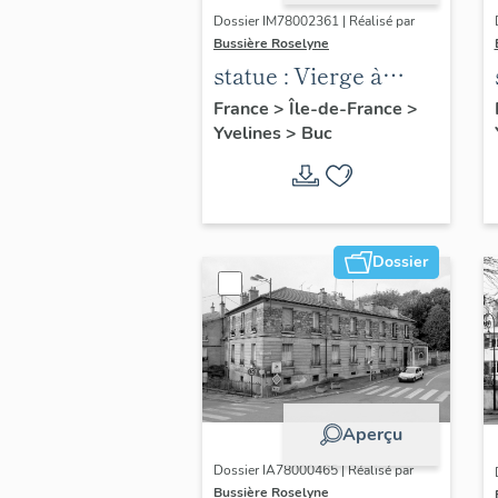
Dossier IM78002361 | Réalisé par
Bussière Roselyne
statue : Vierge à
l'Enfant (n°2)
France
>
Île-de-France
>
Yvelines
>
Buc
Dossier
Aperçu
Dossier IA78000465 | Réalisé par
Bussière Roselyne