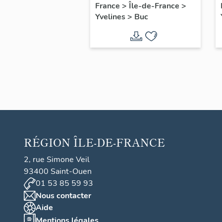
filles, actuellement
France
>
Île-de-France
>
Yvelines
>
Buc
annexe de la mairie
RÉGION
ÎLE-DE-FRANCE
2, rue Simone Veil
93400 Saint-Ouen
01 53 85 59 93
Nous contacter
Aide
Mentions légales