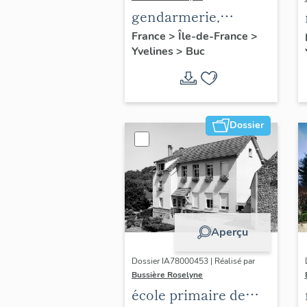
gendarmerie,
actuellement
France
>
Île-de-France
>
Yvelines
>
Buc
immeuble
Dossier
Aperçu
Dossier IA78000453 | Réalisé par
Bussière Roselyne
école primaire de