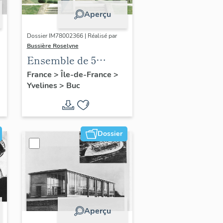
Aperçu
Dossier IM78002366 | Réalisé par
Bussière Roselyne
Ensemble de 5
statues
France
>
Île-de-France
>
Yvelines
>
Buc
Dossier
Aperçu