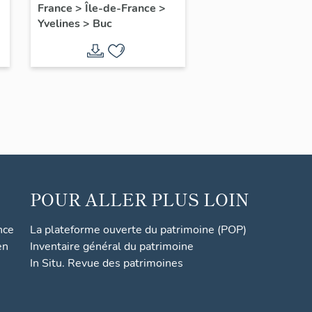
France
>
Île-de-France
>
Yvelines
>
Buc
POUR ALLER PLUS LOIN
nce
La plateforme ouverte du patrimoine (POP)
en
Inventaire général du patrimoine
In Situ. Revue des patrimoines