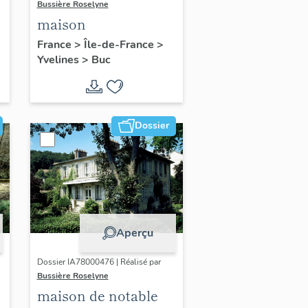
Bussière Roselyne
maison
France
>
Île-de-France
>
Yvelines
>
Buc
Dossier
Aperçu
Dossier IA78000476 | Réalisé par
Bussière Roselyne
maison de notable