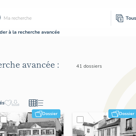
Tou
der à la recherche avancée
herche avancée :
41 dossiers
hés
Dossier
Dossier