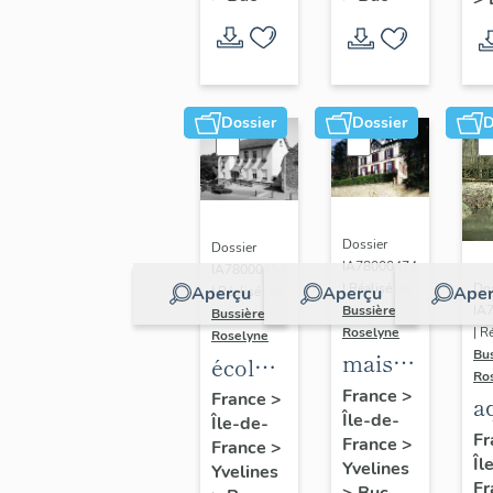
Dossier
Dossier
D
Dossier
Dossier
IA78000474
IA78000453
Dos
| Réalisé par
Aperçu
Aperçu
Aper
| Réalisé par
IA
Bussière
Bussière
| R
Roselyne
Roselyne
Bu
maison
école
Ro
dite
primaire
France
>
France
>
a
Île-de-
villa
Île-de-
de
di
Fr
France
>
France
>
Saint
filles,
Îl
A
Yvelines
Yvelines
Marie
actuellement
Fr