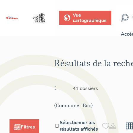
Vue
cartographique
Accéd
Résultats de la rec
:
41 dossiers
(Commune : Buc)
Sélectionner les
Filtres
résultats affichés