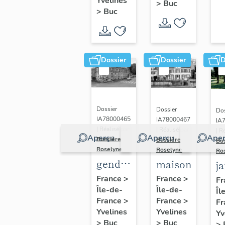
(n°1)
Yvelines
>
Buc
(n°2)
>
Buc
Dossier
Dossier
D
Dossier
Dossier
Dos
IA78000465
IA78000467
IA
| Réalisé par
| Réalisé par
| R
Aperçu
Aperçu
Aper
Bussière
Bussière
Bu
Roselyne
Roselyne
Ro
gendarmerie,
maison
j
actuellement
France
>
France
>
Fr
Île-de-
immeuble
Île-de-
Îl
France
>
France
>
Fr
Yvelines
Yvelines
Yv
>
Buc
>
Buc
>