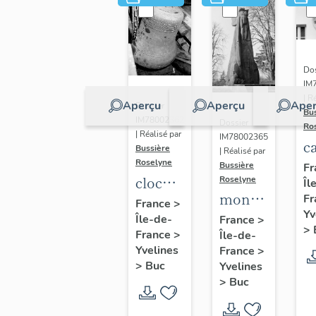
Dos
IM
| R
Aperçu
Aperçu
Aper
Dossier
Bu
IM78002362
Dossier
Ro
| Réalisé par
IM78002365
c
Bussière
| Réalisé par
s
Roselyne
Bussière
Fr
cloche
Roselyne
Îl
monument
Fr
dite
France
>
Yv
funéraire
Île-de-
Louise
France
>
>
France
>
Île-de-
de
Auguste
Yvelines
France
>
Jean
Adélaïde
>
Buc
Yvelines
Casale
>
Buc