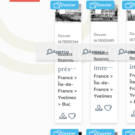
Dossier
Dossier
D
Dos
Dossier
Dossier
IA
IA78000495
IA78000344
| R
| Réalisé par
| Réalisé par
Aperçu
Aperçu
Aper
Bu
Bussière
Bussière
Ro
Roselyne
Roselyne
i
immeubles,
présentation
m
maisons,
Fr
de la
France
>
France
>
Îl
f
Île-de-
fermes
Île-de-
commune
Fr
France
>
France
>
de Buc
Yv
Yvelines
Yvelines
>
>
Buc
Dossier
Dossier
D