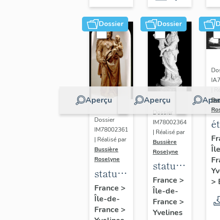
Dossier
Dossier
D
Dos
IA
| R
Aperçu
Aperçu
Aper
Bu
Ro
Dossier
Dossier
é
IM78002364
IM78002361
| Réalisé par
a
Fr
| Réalisé par
Bussière
Îl
di
Bussière
Roselyne
Fr
Roselyne
a
statue :
Yv
statue :
L
Vierge
France
>
>
Vierge
France
>
B
Île-de-
à
Île-de-
à
France
>
l'Enfant
France
>
Yvelines
l'Enfant