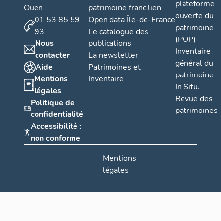
plateforme
Ouen
patrimoine francilien
ouverte du
01 53 85 59
Open data Île-de-France
patrimoine
93
Le catalogue des
(POP)
Nous
publications
Inventaire
contacter
La newsletter
général du
Aide
Patrimoines et
patrimoine
Mentions
Inventaire
In Situ.
légales
Revue des
Politique de
patrimoines
confidentialité
Accessibilité :
non conforme
Mentions
légales