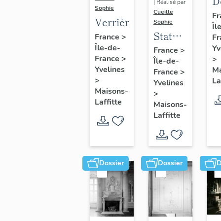
D
| Réalisé par
Sophie
s
Cueille
Fr
Verrière
Sophie
Îl
d
Statue
France
>
Fr
v
:
Île-de-
Yv
France
>
d
France
>
>
Île-de-
Renaud
Yvelines
Ma
France
>
>
La
Yvelines
Maisons-
>
Laffitte
Maisons-
Laffitte
Dossier
Dossier
D