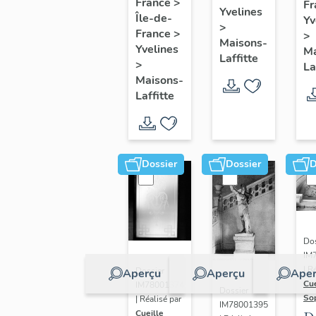
de six
France
>
Fr
pr
Yvelines
Île-de-
marines
Yv
>
e
France
>
>
Maisons-
m
Yvelines
Ma
Laffitte
>
La
Maisons-
Laffitte
Dossier
Dossier
D
Dos
IM
| R
Dossier
Aperçu
Aperçu
Aper
Cue
IM78001374
Dossier
So
| Réalisé par
IM78001395
Cueille