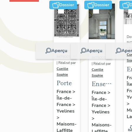
Dossier
Dossier
D
Dos
IM
| R
Aperçu
Aperçu
Aper
Dossier
Dossier
Cue
IM78001397
IM78001399
So
| Réalisé par
| Réalisé par
E
Cueille
Cueille
Sophie
d
Sophie
Fr
Porte
Ensemble
Îl
q
Fr
de bas-
France
>
g
France
>
Yv
Île-de-
Île-de-
reliefs :
s
>
France
>
France
>
les
Ma
Yvelines
Yvelines
Quatre
La
>
>
éléments
Maisons-
Maisons-
Laffitte
Laffitte