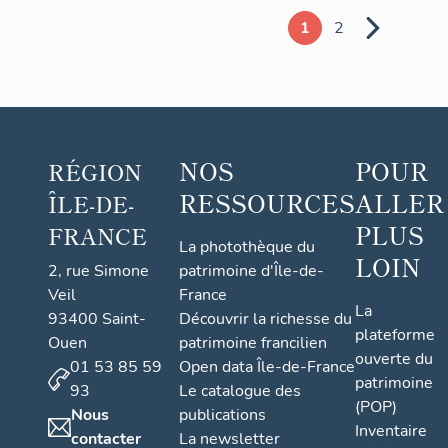
1
2
NOS
POUR
RÉGION
RESSOURCES
ALLER
ÎLE-DE-
PLUS
FRANCE
La photothèque du
LOIN
2, rue Simone
patrimoine d'Île-de-
Veil
France
La
93400 Saint-
Découvrir la richesse du
plateforme
Ouen
patrimoine francilien
ouverte du
01 53 85 59
Open data Île-de-France
patrimoine
93
Le catalogue des
(POP)
Nous
publications
Inventaire
contacter
La newsletter