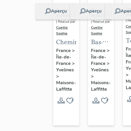
Dos
Dossier
Dossier
Aperçu
Aperçu
Aper
IA
IM78001389
IM78001373
| R
| Réalisé par
| Réalisé par
Cue
Cueille
Cueille
So
Sophie
Sophie
T
Cheminée
Bas-
relief
Fr
France
>
France
>
Îl
Île-de-
Île-de-
(décor
Fr
France
>
France
>
intérieur)
Yv
Yvelines
Yvelines
>
>
>
Ma
Maisons-
Maisons-
La
Laffitte
Laffitte