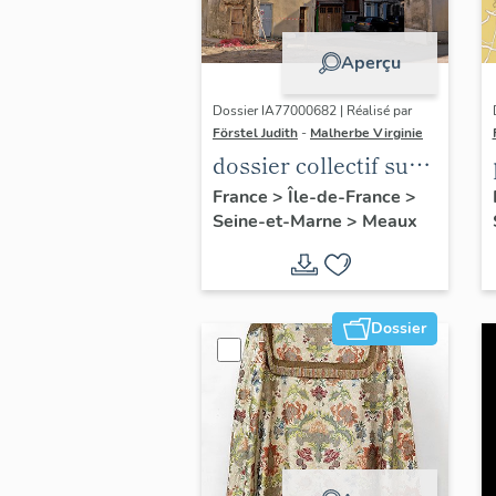
Aperçu
Dossier IA77000682 | Réalisé par
Förstel Judith
-
Malherbe Virginie
dossier collectif sur
les cours communes
France
>
Île-de-France
>
Seine-et-Marne
>
Meaux
du Faubourg Saint-
Nicolas
Dossier