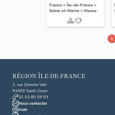
chapelle axiale
France
>
Île-de-France
>
Seine-et-Marne
>
Meaux
1
RÉGION
ÎLE-DE-FRANCE
2, rue Simone Veil
93400 Saint-Ouen
01 53 85 59 93
Nous contacter
Aide