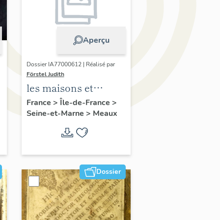
Aperçu
Dossier IA77000612 | Réalisé par
Förstel Judith
les maisons et
immeubles de
France
>
Île-de-France
>
Seine-et-Marne
>
Meaux
Meaux
Dossier