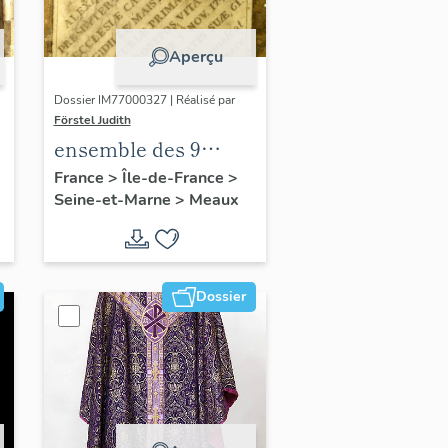
Aperçu
Dossier IM77000327 | Réalisé par
Förstel Judith
ensemble des 9
dalles funéraires de
France
>
Île-de-France
>
Seine-et-Marne
>
Meaux
la 1ere chapelle sud
Dossier