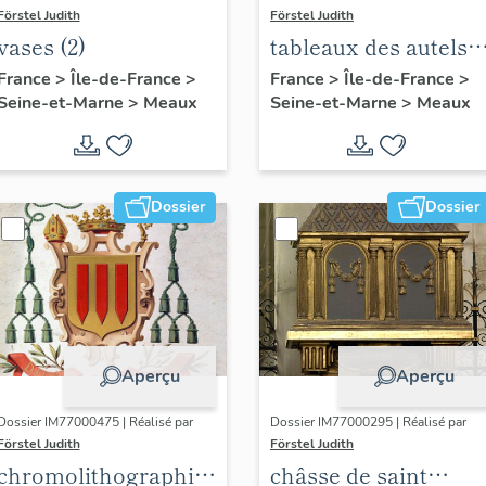
Förstel Judith
Förstel Judith
vases (2)
tableaux des autels
du jubé : sainte
France
>
Île-de-France
>
France
>
Île-de-France
>
Seine-et-Marne
>
Meaux
Seine-et-Marne
>
Meaux
Céline et saint Faro
Dossier
Dossier
Aperçu
Aperçu
Dossier IM77000475 | Réalisé par
Dossier IM77000295 | Réalisé par
Förstel Judith
Förstel Judith
chromolithographies
châsse de saint