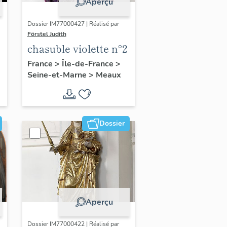
Aperçu
Dossier IM77000427 | Réalisé par
Förstel Judith
chasuble violette n°2
France
>
Île-de-France
>
Seine-et-Marne
>
Meaux
Dossier
Aperçu
Dossier IM77000422 | Réalisé par