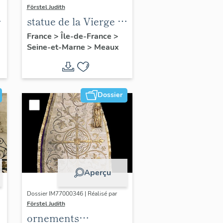
Förstel Judith
statue de la Vierge à
l'Enfant
France
>
Île-de-France
>
Seine-et-Marne
>
Meaux
n
Dossier
Aperçu
Dossier IM77000346 | Réalisé par
Förstel Judith
ornements