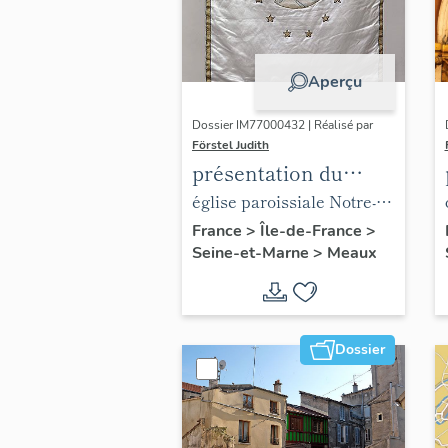
Aperçu
Dossier IM77000432 | Réalisé par
Förstel Judith
présentation du
mobilier de l'église
église paroissiale Notre-
paroissiale Notre-
Dame du Marché
France
>
Île-de-France
>
Seine-et-Marne
>
Meaux
Dame du Marché
Dossier