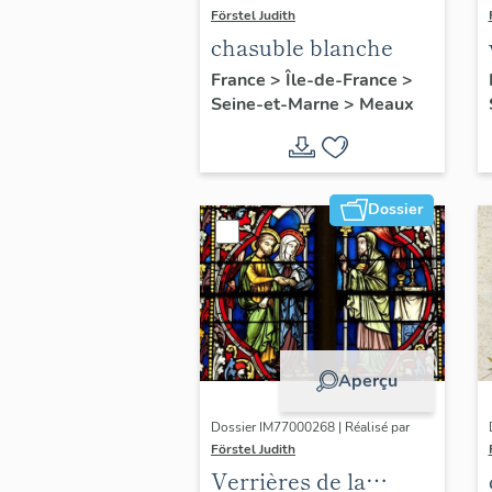
Förstel Judith
chasuble blanche
France
>
Île-de-France
>
Seine-et-Marne
>
Meaux
Dossier
Aperçu
Dossier IM77000268 | Réalisé par
Förstel Judith
Verrières de la