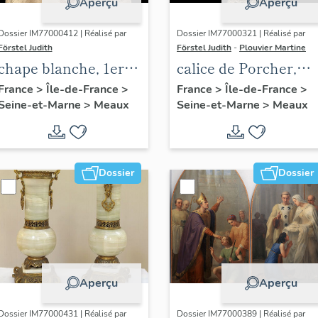
Aperçu
Aperçu
Dossier IM77000412 | Réalisé par
Dossier IM77000321 | Réalisé par
Förstel Judith
Förstel Judith
-
Plouvier Martine
chape blanche, 1ere
calice de Porcher,
moitié du 20e siècle
vers 1762
France
>
Île-de-France
>
France
>
Île-de-France
>
Seine-et-Marne
>
Meaux
Seine-et-Marne
>
Meaux
Dossier
Dossier
Aperçu
Aperçu
Dossier IM77000431 | Réalisé par
Dossier IM77000389 | Réalisé par