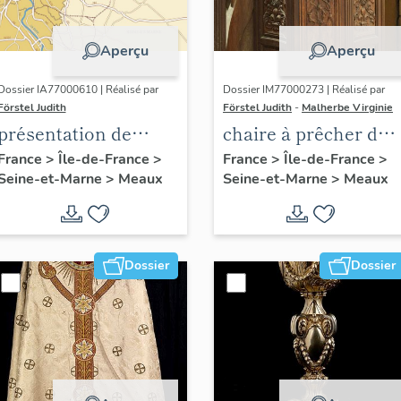
Aperçu
Aperçu
Dossier IA77000610 | Réalisé par
Dossier IM77000273 | Réalisé par
Förstel Judith
Förstel Judith
-
Malherbe Virginie
présentation de
chaire à prêcher des
l'étude du
Trinitaires
France
>
Île-de-France
>
France
>
Île-de-France
>
Seine-et-Marne
>
Meaux
Seine-et-Marne
>
Meaux
patrimoine de
Meaux
Dossier
Dossier