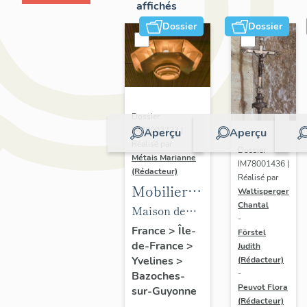
affichés
Dossier
Dossier
Dossier
IM78002723 |
Aperçu
Aperçu
Réalisé par
Dossier
Métais Marianne
IM78001436 |
(Rédacteur)
Réalisé par
Mobilier
Waltisperger
Chantal
de la
Maison de
-
maison
villégiature
France
>
Île-
Förstel
de-France
>
Louis
Judith
dite maison
Yvelines
>
(Rédacteur)
Carré
Louis Carré
-
Bazoches-
Peuvot Flora
sur-Guyonne
(Rédacteur)