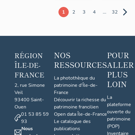
1
2
3
4
...
32
NOS
POUR
RÉGION
RESSOURCES
ALLER
ÎLE-DE-
PLUS
FRANCE
La photothèque du
LOIN
2, rue Simone
patrimoine d'Île-de-
Veil
France
La
93400 Saint-
Découvrir la richesse du
plateforme
Ouen
patrimoine francilien
ouverte du
01 53 85 59
Open data Île-de-France
patrimoine
93
Le catalogue des
(POP)
Nous
publications
Inventaire