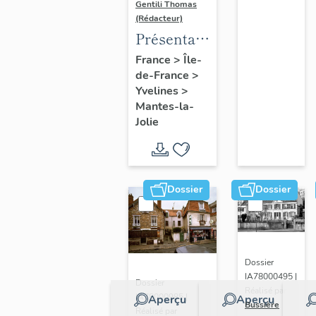
Gentili Thomas
(Rédacteur)
Présentation
de l'étude
France
>
Île-
de-France
>
Yvelines
>
Mantes-la-
Jolie
Dossier
Dossier
Dossier
IA78000495 |
Dossier
Réalisé par
IA78000985 |
Aperçu
Aperçu
Bussière
Réalisé par