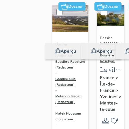
Dossier
Dossier
Dossier
IA78002174 |
Dossier
Réalisé par
IA78002272 |
Aperçu
Aperçu
Bussière
Réalisé par
Roselyne
Bussière Roselyne
La ville
(Rédacteur)
-
de
France
>
Gandini Julie
Île-de-
Mantes-
(Rédacteur)
France
>
-
la-Jolie
Yvelines
>
Mélandri Magali
(Rédacteur)
Mantes-
-
la-Jolie
Malek Houssam
(Enquêteur)
-