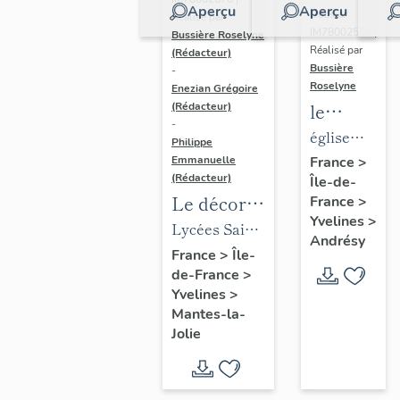
Aperçu
Aperçu
Dossier
Réalisé par
IM78002588 |
Bussière Roselyne
Réalisé par
(Rédacteur)
Bussière
-
Roselyne
Enezian Grégoire
le
(Rédacteur)
-
mobilier
église
Philippe
de
paroissiale
Emmanuelle
France
>
(Rédacteur)
Île-de-
l'église
Saint-
Le décor
France
>
Saint-
Germain
Yvelines
>
des lycées
Lycées Saint-
Germain-
Andrésy
de Mantes
Exupéry et
France
>
Île-
de-
de-France
>
Jean Rostand
Paris
Yvelines
>
(liste
Mantes-la-
supplémen
Jolie