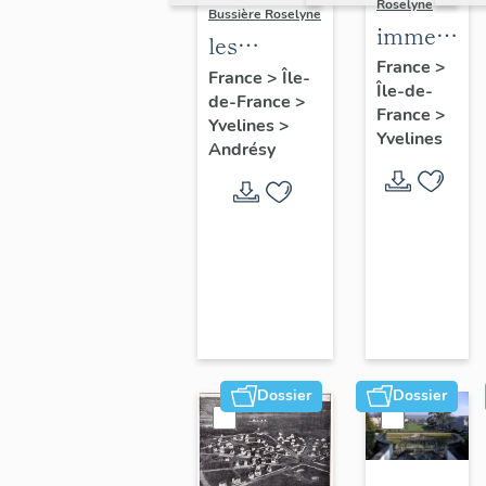
Roselyne
Bussière Roselyne
immeubles
les
maisons,
France
>
immeubles,
France
>
Île-
Île-de-
fermes
de-France
>
maisons et
France
>
Yvelines
>
fermes du
Yvelines
Andrésy
canton
d'Andrésy
Dossier
Dossier