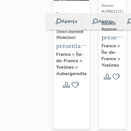
Dossier
IA78002133 |
Dossier
Réalisé par
IA78002210 |
Aperçu
Aperçu
Bussière
Réalisé par
Roselyne
Timery Joumana
présentat
(Rédacteur)
du
présentation
France
>
Île-de-
diagnostic
de l'étude
France
>
Île-
France
>
patrimonia
de-France
>
d'Elisabethville
Yvelines
Yvelines
>
urbain
Aubergenville
et
paysager
de
Seine-
Aval