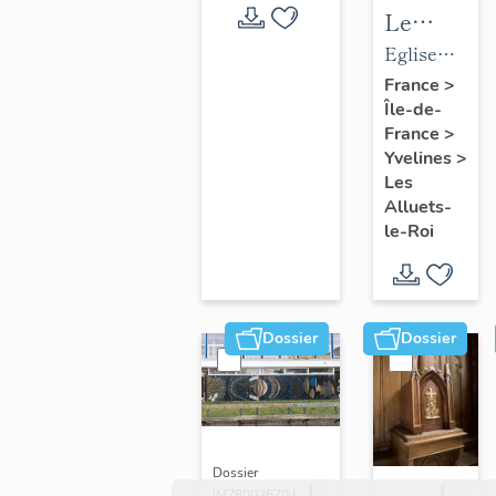
Le
mobilier
Eglise
de
paroissiale
France
>
Île-de-
l'église
Saint-
France
>
paroissial
Nicolas
Yvelines
>
Saint-
Les
Nicolas
Alluets-
le-Roi
Dossier
Dossier
Dossier
IM78002670 |