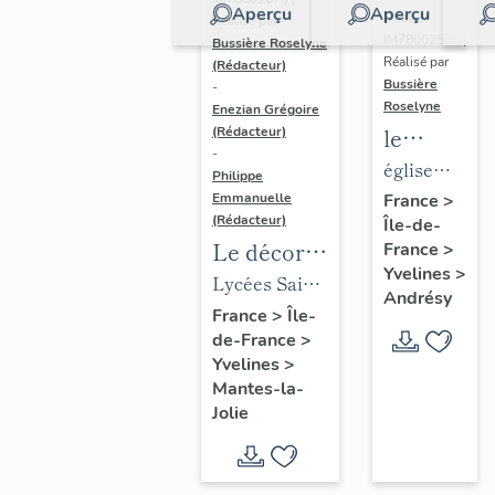
Aperçu
Aperçu
Dossier
Réalisé par
IM78002588 |
Bussière Roselyne
Réalisé par
(Rédacteur)
Bussière
-
Roselyne
Enezian Grégoire
le
(Rédacteur)
-
mobilier
église
Philippe
de
paroissiale
Emmanuelle
France
>
(Rédacteur)
Île-de-
l'église
Saint-
Le décor
France
>
Saint-
Germain
Yvelines
>
des lycées
Lycées Saint-
Germain-
Andrésy
de Mantes
Exupéry et
France
>
Île-
de-
de-France
>
Jean Rostand
Paris
Yvelines
>
(liste
Mantes-la-
supplémen
Jolie