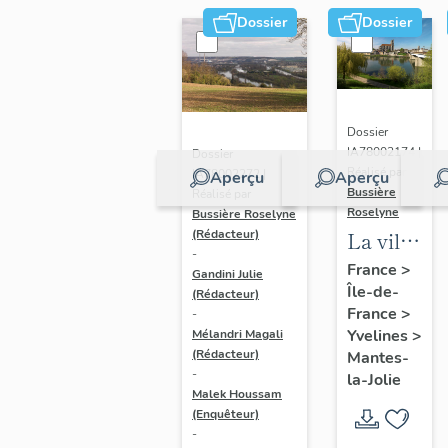
Dossier
Dossier
Dossier
IA78002174 |
Dossier
Réalisé par
IA78002272 |
Aperçu
Aperçu
Bussière
Réalisé par
Roselyne
Bussière Roselyne
La ville
(Rédacteur)
-
de
France
>
Gandini Julie
Île-de-
Mantes-
(Rédacteur)
France
>
-
la-Jolie
Yvelines
>
Mélandri Magali
(Rédacteur)
Mantes-
-
la-Jolie
Malek Houssam
(Enquêteur)
-