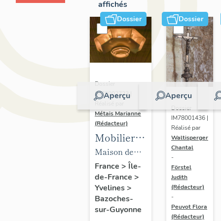
affichés
Dossier
Dossier
Dossier
IM78002723 |
Aperçu
Aperçu
Réalisé par
Dossier
Métais Marianne
IM78001436 |
(Rédacteur)
Réalisé par
Mobilier
Waltisperger
Chantal
de la
Maison de
-
maison
villégiature
France
>
Île-
Förstel
de-France
>
Louis
Judith
dite maison
Yvelines
>
(Rédacteur)
Carré
Louis Carré
-
Bazoches-
Peuvot Flora
sur-Guyonne
(Rédacteur)