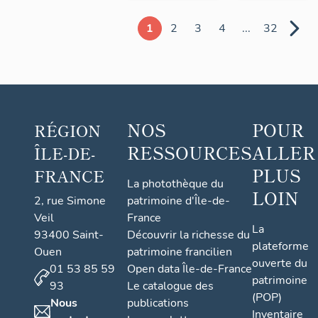
1
2
3
4
...
32
NOS
POUR
RÉGION
RESSOURCES
ALLER
ÎLE-DE-
PLUS
FRANCE
La photothèque du
LOIN
2, rue Simone
patrimoine d'Île-de-
Veil
France
La
93400 Saint-
Découvrir la richesse du
plateforme
Ouen
patrimoine francilien
ouverte du
01 53 85 59
Open data Île-de-France
patrimoine
93
Le catalogue des
(POP)
Nous
publications
Inventaire