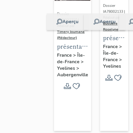
Dossier
IA78002133 |
Dossier
Réalisé par
IA78002210 |
Aperçu
Aperçu
Bussière
Réalisé par
Roselyne
Timery Joumana
présentat
(Rédacteur)
du
présentation
France
>
Île-de-
diagnostic
de l'étude
France
>
Île-
France
>
patrimonia
de-France
>
d'Elisabethville
Yvelines
Yvelines
>
urbain
Aubergenville
et
paysager
de
Seine-
Aval