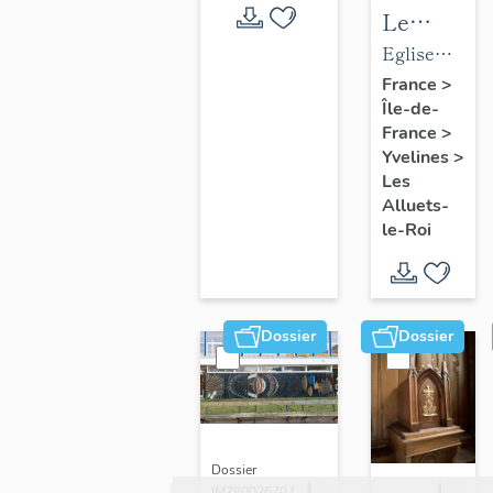
Le
mobilier
Eglise
de
paroissiale
France
>
Île-de-
l'église
Saint-
France
>
paroissial
Nicolas
Yvelines
>
Saint-
Les
Nicolas
Alluets-
le-Roi
Dossier
Dossier
Dossier
IM78002670 |