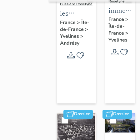
Roselyne
Bussière Roselyne
immeubles
les
maisons,
France
>
immeubles,
France
>
Île-
Île-de-
fermes
de-France
>
maisons et
France
>
Yvelines
>
fermes du
Yvelines
Andrésy
canton
d'Andrésy
Dossier
Dossier