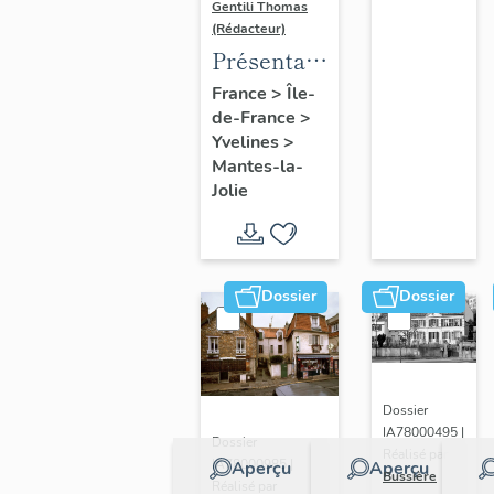
Gentili Thomas
(Rédacteur)
Présentation
de l'étude
France
>
Île-
de-France
>
Yvelines
>
Mantes-la-
Jolie
Dossier
Dossier
Dossier
IA78000495 |
Dossier
Réalisé par
IA78000985 |
Aperçu
Aperçu
Bussière
Réalisé par