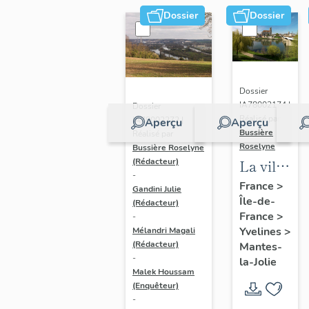
Dossier
Dossier
Dossier
IA78002174 |
Dossier
Réalisé par
IA78002272 |
Aperçu
Aperçu
Bussière
Réalisé par
Roselyne
Bussière Roselyne
La ville
(Rédacteur)
-
de
France
>
Gandini Julie
Île-de-
Mantes-
(Rédacteur)
France
>
-
la-Jolie
Yvelines
>
Mélandri Magali
(Rédacteur)
Mantes-
-
la-Jolie
Malek Houssam
(Enquêteur)
-