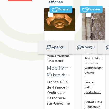
affichés
Dossier
Dossier
Dossier
IM78002723 |
Aperçu
Aperçu
Réalisé par
Dossier
Métais Marianne
IM78001436 |
(Rédacteur)
Réalisé par
Mobilier
Waltisperger
Chantal
de la
Maison de
-
maison
villégiature
France
>
Île-
Förstel
de-France
>
Louis
Judith
dite maison
Yvelines
>
(Rédacteur)
Carré
Louis Carré
-
Bazoches-
Peuvot Flora
sur-Guyonne
(Rédacteur)