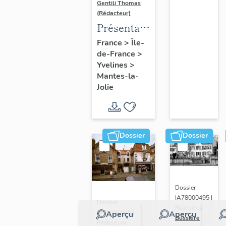
Gentili Thomas
(Rédacteur)
Présentation
de l'étude
France
>
Île-
de-France
>
Yvelines
>
Mantes-la-
Jolie
Dossier
Dossier
Dossier
IA78000495 |
Dossier
Réalisé par
IA78000985 |
Aperçu
Aperçu
Bussière
Réalisé par