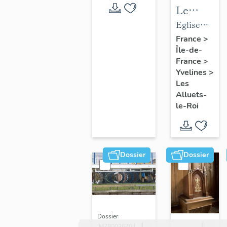
Le
mobilier
Eglise
de
paroissiale
France
>
Île-de-
l'église
Saint-
France
>
paroissial
Nicolas
Yvelines
>
Saint-
Les
Nicolas
Alluets-
le-Roi
Dossier
Dossier
Dossier
IM78002670 |