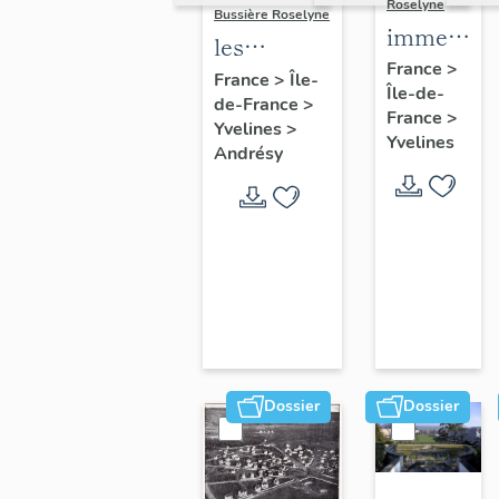
Roselyne
Bussière Roselyne
immeubles
les
maisons,
France
>
immeubles,
France
>
Île-
Île-de-
fermes
de-France
>
maisons et
France
>
Yvelines
>
fermes du
Yvelines
Andrésy
canton
d'Andrésy
Dossier
Dossier