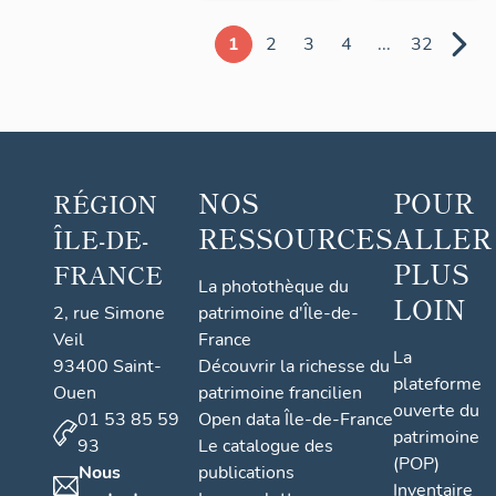
1
2
3
4
...
32
NOS
POUR
RÉGION
RESSOURCES
ALLER
ÎLE-DE-
PLUS
FRANCE
La photothèque du
LOIN
2, rue Simone
patrimoine d'Île-de-
Veil
France
La
93400 Saint-
Découvrir la richesse du
plateforme
Ouen
patrimoine francilien
ouverte du
01 53 85 59
Open data Île-de-France
patrimoine
93
Le catalogue des
(POP)
Nous
publications
Inventaire