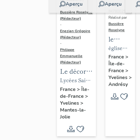
Aperçu
Aperçu
Dossier
Réalisé par
IM78002588 |
Bussière Roselyne
Réalisé par
(Rédacteur)
Bussière
-
Roselyne
Enezian Grégoire
le
(Rédacteur)
-
mobilier
église
Philippe
de
paroissiale
Emmanuelle
France
>
(Rédacteur)
Île-de-
l'église
Saint-
Le décor
France
>
Saint-
Germain
Yvelines
>
des lycées
Lycées Saint-
Germain-
Andrésy
de Mantes
Exupéry et
France
>
Île-
de-
de-France
>
Jean Rostand
Paris
Yvelines
>
(liste
Mantes-la-
supplémen
Jolie