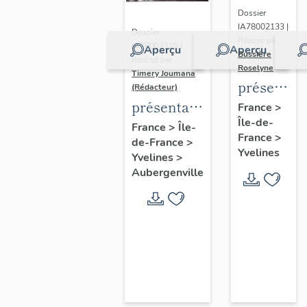
Dossier
IA78002133 |
Dossier
Réalisé par
IA78002210 |
Aperçu
Aperçu
Bussière
Réalisé par
Roselyne
Timery Joumana
présentat
(Rédacteur)
du
présentation
France
>
Île-de-
diagnostic
de l'étude
France
>
Île-
France
>
patrimonia
de-France
>
d'Elisabethville
Yvelines
Yvelines
>
urbain
Aubergenville
et
paysager
de
Seine-
Aval