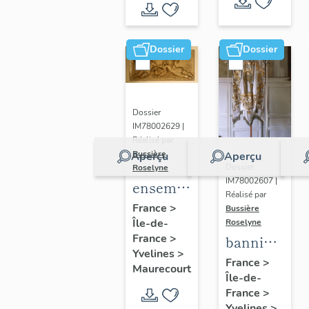
de Seine
et Oise
Dossier
Dossier
Dossier
IM78002629 |
Réalisé par
Bussière
Aperçu
Aperçu
Dossier
Roselyne
IM78002607 |
ensemble
Réalisé par
de 2
France
>
Bussière
Île-de-
reliefs
Roselyne
France
>
bannière
Yvelines
>
de
France
>
Maurecourt
Île-de-
procession
France
>
: Jeanne
Yvelines
>