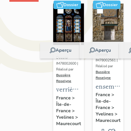
Dossier
Dossier
Aperçu
Aperçu
Dossier
Dossier
IM78002561 |
IM78002600 |
Réalisé par
Réalisé par
Bussière
Bussière
Roselyne
Roselyne
ensemble
verrières
de 2
France
>
(7)
France
>
Île-de-
plaques
Île-de-
France
>
commémorat
France
>
Yvelines
>
Yvelines
>
des
Maurecourt
Maurecourt
instituteurs