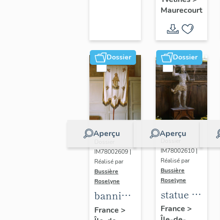
d'Arc
Maurecourt
Dossier
Dossier
Aperçu
Aperçu
Dossier
Dossier
IM78002610 |
IM78002609 |
Réalisé par
Réalisé par
Bussière
Bussière
Roselyne
Roselyne
statue :
bannière
Christ
de
France
>
France
>
Île-de-