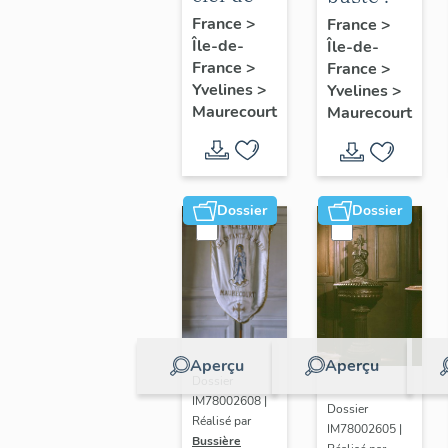
voûte
Marianne
France
>
France
>
Île-de-
pendante
Île-de-
France
>
France
>
: Vierge
Yvelines
>
Yvelines
>
à
Maurecourt
Maurecourt
l'Enfant
Dossier
Dossier
Aperçu
Aperçu
Dossier
IM78002608 |
Dossier
Réalisé par
IM78002605 |
Bussière