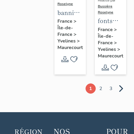
Réalisé par
Roselyne
Bussière
bannière
Roselyne
fonts
de
France
>
Île-de-
baptismaux
procession
France
>
France
>
Île-de-
n°1
de la
Yvelines
>
France
>
congrégation
Maurecourt
Yvelines
>
des
Maurecourt
Enfants
de Marie
1
2
3
NOS
POUR
RÉGION