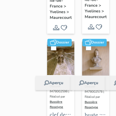
glorieux
Île-de-
procession
France
>
France
>
:
Yvelines
>
Yvelines
>
Immaculée
Maurecourt
Maurecourt
Conception
Dossier
Dossier
Aperçu
Aperçu
Dossier
Dossier
IM78002598 |
IM78002578 |
Réalisé par
Réalisé par
Bussière
Bussière
Roselyne
Roselyne
clef de
buste :