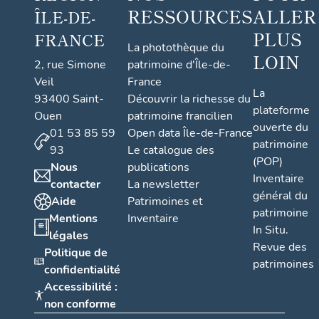
RESSOURCES
ALLER
ÎLE-DE-
PLUS
FRANCE
La photothèque du
LOIN
2, rue Simone
patrimoine d'Île-de-
Veil
France
La
93400 Saint-
Découvrir la richesse du
plateforme
Ouen
patrimoine francilien
ouverte du
01 53 85 59
Open data Île-de-France
patrimoine
93
Le catalogue des
(POP)
Nous
publications
Inventaire
contacter
La newsletter
général du
Aide
Patrimoines et
patrimoine
Mentions
Inventaire
In Situ.
légales
Revue des
Politique de
patrimoines
confidentialité
Accessibilité :
non conforme