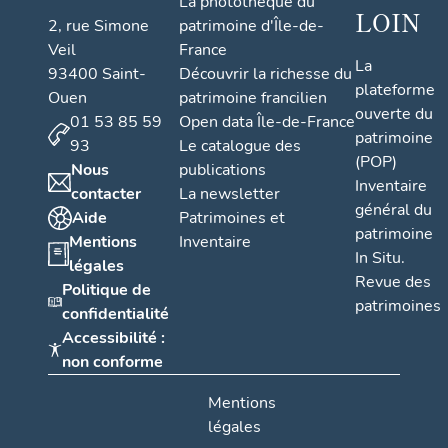
La photothèque du
LOIN
2, rue Simone
patrimoine d'Île-de-
Veil
France
La
93400 Saint-
Découvrir la richesse du
plateforme
Ouen
patrimoine francilien
ouverte du
01 53 85 59
Open data Île-de-France
patrimoine
93
Le catalogue des
(POP)
Nous
publications
Inventaire
contacter
La newsletter
général du
Aide
Patrimoines et
patrimoine
Mentions
Inventaire
In Situ.
légales
Revue des
Politique de
patrimoines
confidentialité
Accessibilité :
non conforme
Mentions
légales