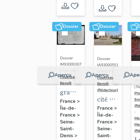
Dossier
Dossier
Dossier
Dossier
IM93000307
IA93000551
| Réalisé par
| Réalisé par
Aperçu
Aperçu
Ape
Dos
Pouvreau
Pouvreau
IA
Benoît
Benoît
| R
graffiti
(Rédacteur)
Phi
cité de
de la
Em
France
>
la
(R
Île-de-
cité de
France
>
-
France
>
Île-de-
Muette
la
Me
Seine-
France
>
Ma
Muette,
Saint-
Seine-
(R
dite
Denis
>
Saint-
L