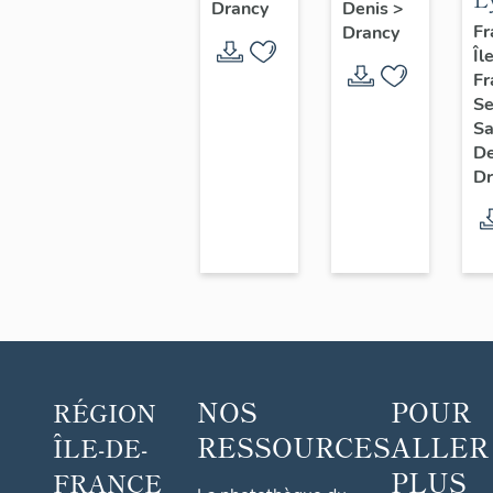
Drancy
Denis
>
aussi
E
Fr
Drancy
camp
Îl
D
de
Fr
Drancy
Se
Sa
D
Dr
NOS
POUR
RÉGION
RESSOURCES
ALLER
ÎLE-DE-
PLUS
FRANCE