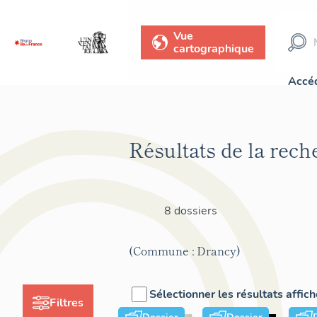
Vue
cartographique
Accéd
Résultats de la rech
8 dossiers
(Commune : Drancy)
Sélectionner les résultats affic
Filtres