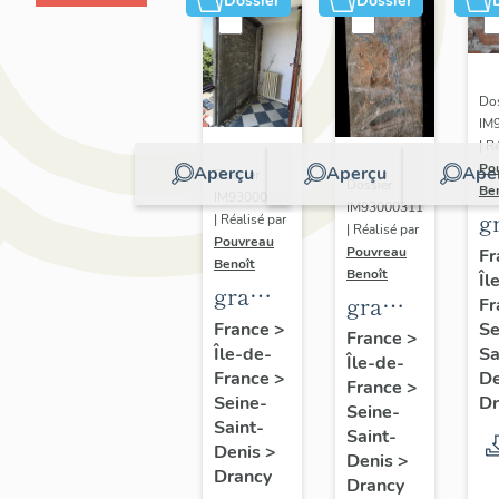
Dossier
Dossier
Dos
IM
| R
Po
Aperçu
Aperçu
Ape
Dossier
Dossier
Be
IM93000309
IM93000311
gr
| Réalisé par
| Réalisé par
Pouvreau
s
Pouvreau
Fr
Benoît
Benoît
Îl
m
graffiti
graffiti
Fr
et
de
Se
France
>
sur
France
>
c
Sa
Île-de-
chambrée
Île-de-
conduit
d
D
France
>
sur
France
>
de
Dr
Seine-
"
Seine-
revers
cheminée
Saint-
p
Saint-
de
Denis
>
Denis
>
Drancy
façade
Drancy