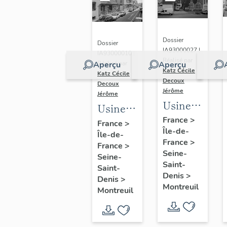
Dossier
Dossier
IA93000027 |
IA93000010 |
Réalisé par
Aperçu
Aperçu
Réalisé par
Katz Cécile
-
Katz Cécile
-
Decoux
Decoux
Jérôme
Jérôme
Usine
Usine
de
France
>
de
France
>
Île-de-
chaussures
Île-de-
peausserie
France
>
Debard,
France
>
Jumel
Seine-
Seine-
actuellement
aîné,
Saint-
Saint-
logement
Denis
>
puis
Denis
>
Montreuil
Montreuil
usine
de
céramique