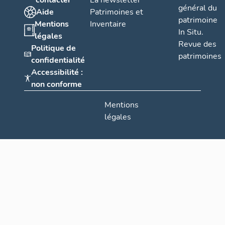
contacter
La newsletter
Desmarquet
général du
Aide
Patrimoines et
patrimoine
Mentions
Inventaire
In Situ.
légales
Revue des
Politique de
patrimoines
confidentialité
Accessibilité :
non conforme
Mentions
légales