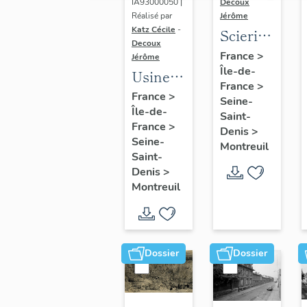
Montreuil
IA93000050 |
Decoux
Réalisé par
Jérôme
Katz Cécile
-
Scierie
Decoux
Cavillet,
France
>
Jérôme
Île-de-
puis
Usine
France
>
usine
de
France
>
Seine-
de bois
Île-de-
menuiserie
Saint-
France
>
de
Denis
>
Bergmair
Seine-
Montreuil
placage
et
Saint-
Société
Robert,
Denis
>
parisienne
Montreuil
puis
de bois
Bergmair,
tranché
puis
et
scierie
Dossier
Dossier
déroulé,
Luthes
puis
(détruit
Société
après