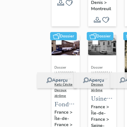
de
tennisman
Denis
>
l'étude :
Montreuil
dossier
collectif
"usines"
Dossier
Dossier
Dossier
Dossier
IA93000003 |
IA93000034 |
Réalisé par
Réalisé par
Aperçu
Aperçu
Katz Cécile
-
Decoux
Decoux
Jérôme
Jérôme
Usine
Fonderie
de
France
>
de la
France
>
Île-de-
papeterie
Île-de-
Marne,
France
>
Kalamazoo,
France
>
Seine-