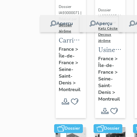
parisienne
inventaire)
Dossier
Dossier
IA93000071 |
de
IA93000054 |
Réalisé par
tranchage
Réalisé par
Aperçu
Aperçu
Decoux
Katz Cécile
-
et
Jérôme
Decoux
Carrière,
déroulage,
Jérôme
plâtrière
Usine
puis
France
>
Île-de-
et
de
société
France
>
France
>
briqueterie
Île-de-
construction
Maréchaux,
Seine-
France
>
Morel
mécanique
puis
Saint-
Seine-
(détruit)
André
Denis
>
entrepôt
Saint-
Montreuil
Laubeuf
commercial
Denis
>
Montreuil
(détruit
(détruit
après
après
inventaire)
inventaire)
Dossier
Dossier