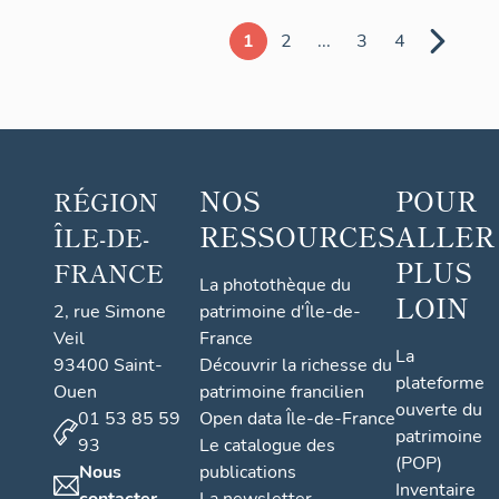
E.
1
2
...
3
4
Robert
et cie,
puis La
Stéatite
industrielle,
NOS
POUR
RÉGION
puis la
RESSOURCES
ALLER
ÎLE-DE-
Compagnie
PLUS
industrielle
FRANCE
La photothèque du
des
LOIN
2, rue Simone
patrimoine d'Île-de-
céramiques
Veil
France
La
électroniques
93400 Saint-
Découvrir la richesse du
plateforme
;
Ouen
patrimoine francilien
ouverte du
01 53 85 59
Open data Île-de-France
actuellement
patrimoine
93
Le catalogue des
Saint-
(POP)
Nous
publications
Gobain
Inventaire