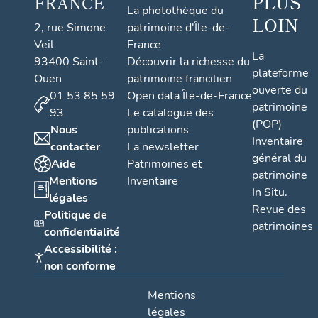
PLUS
FRANCE
La photothèque du
LOIN
2, rue Simone
patrimoine d'Île-de-
Veil
France
La
93400 Saint-
Découvrir la richesse du
plateforme
Ouen
patrimoine francilien
ouverte du
01 53 85 59
Open data Île-de-France
patrimoine
93
Le catalogue des
(POP)
Nous
publications
Inventaire
contacter
La newsletter
général du
Aide
Patrimoines et
patrimoine
Mentions
Inventaire
In Situ.
légales
Revue des
Politique de
patrimoines
confidentialité
Accessibilité :
non conforme
Mentions
légales