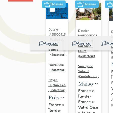
Dossier
Dossier
Dossier
Dossier
D
IA95000416
IA95000500 |
I
| Réalisé par
Réalisé par
|
Aperçu
Aperçu
Ap
Cueille
Sol Anne-
M
Sophie
Laure
M
(Rédacteur)
(Rédacteur)
(
-
-
Faure Julie
Van Eynde
(Rédacteur)
Salomé
-
(Contributeur)
Noyer-
Maison
Duplaix Léo
Colmont,
(Rédacteur)
France
>
Présentation
Île-de-
Jouy-le-
France
>
de
Moutier
France
>
Val-d'Oise
Île-de-
l'étude