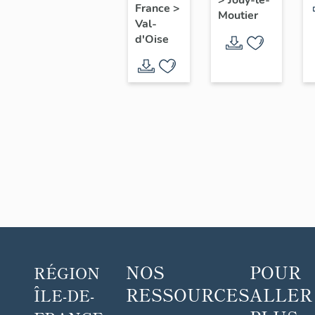
>
Jouy-le-
France
>
du
Moutier
Val-
patrimoine
d'Oise
de
l'agglomération
de
Cergy-
Pontoise
NOS
POUR
RÉGION
RESSOURCES
ALLER
ÎLE-DE-