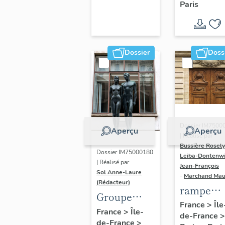
Paris
Dondel e
Roger
Dhuit
Dossier
Doss
Dossier IM7500
Aperçu
Aperçu
| Réalisé par
Bussière Rosel
Dossier IM75000180
Leiba-Dontenwi
| Réalisé par
Jean-François
Sol Anne-Laure
-
Marchand Ma
(Rédacteur)
rampe
Groupe
d'appui,
France
>
Île
sculpté :
France
>
Île-
de-France
>
escalier 
de-France
>
Les