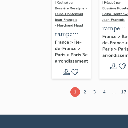
| Réalisé par
| Réalisé par
Bussière Roselyne
-
Bussière Rosel
Leiba-Dontenwill
Leiba-Dontenwi
Jean-François
Jean-François
-
Marchand Maud
rampe
rampe
d'appui,
France
>
Île
d'appui,
France
>
Île-
de-France
>
escalier 
de-France
>
escalier de
Paris
>
Pari
la maison
Paris
>
Paris 3e
arrondisse
la maison à
porte
arrondissement
porte
cochère
cochère
dite hôtel
(non étudié)
de Bence
(non étud
1
2
3
4
...
17