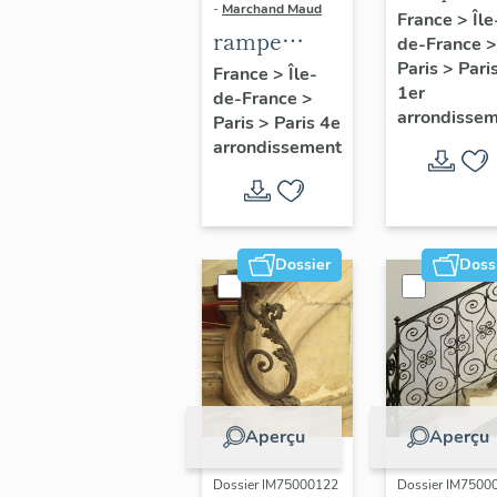
-
Marchand Maud
d'appui,
France
>
Île
rampe
de-France
>
escalier 
d'appui,
Paris
>
Pari
France
>
Île-
la maison
1er
de-France
>
escalier de
porte
arrondisse
Paris
>
Paris 4e
la maison à
cochère
arrondissement
porte
(non étud
cochère
dite hôtel
Charpentier
Dossier
Doss
(non étudié)
Aperçu
Aperçu
Dossier IM75000122
Dossier IM7500