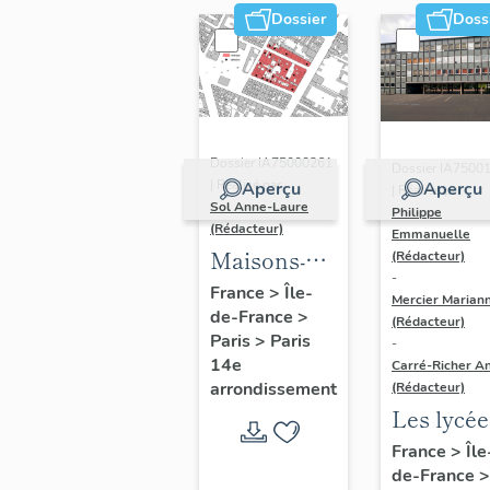
Dossier
Doss
Dossier IA75000261
Dossier IA7500
| Réalisé par
Aperçu
Aperçu
| Réalisé par
Sol Anne-Laure
Philippe
(Rédacteur)
Emmanuelle
Maisons-
(Rédacteur)
-
immeubles
France
>
Île-
Mercier Marian
de-France
>
(Rédacteur)
Paris
>
Paris
-
14e
Carré-Richer An
arrondissement
(Rédacteur)
Les lycée
parisiens
France
>
Île
de-France
>
Jean-Cla