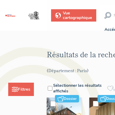
Vue
cartographique
Accéd
Résultats de la rec
(Département : Paris)
Sélectionner les résultats
Filtres
affichés
Dossier
Doss