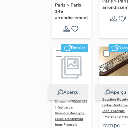
Paris
>
Pari
l' hôtel d
Paris
>
Paris
Adolescents
arrondisse
Sandrevil
14e
arrondissement
(non étud
Dossier
Doss
Dossier IM7500
Aperçu
Aperçu
| Réalisé par
Bussière Rosel
Dossier IM75000134
Leiba-Dontenwi
| Réalisé par
Jean-François
Bussière Roselyne
-
-
Marchand Ma
Leiba-Dontenwill
rampe
Jean-François