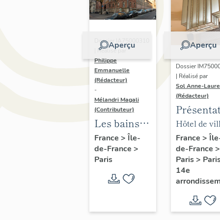
Dossier IA75000310
Aperçu
Aperçu
| Réalisé par
Philippe
Dossier IM7500
Emmanuelle
| Réalisé par
(Rédacteur)
Sol Anne-Laure
-
(Rédacteur)
Mélandri Magali
Présenta
(Contributeur)
du mobili
Les bains
Hôtel de vil
de la mai
douches
annexe
France
>
Île
France
>
Île-
de-France
>
de-France
>
annexe
municipaux
Paris
>
Pari
Paris
de la ville
14e
de Paris
arrondisse