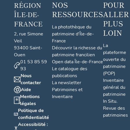
NOS
POUR
RÉGION
RESSOURCES
ALLER
ÎLE-DE-
PLUS
FRANCE
La photothèque du
LOIN
2, rue Simone
patrimoine d'Île-de-
Veil
France
La
93400 Saint-
Découvrir la richesse du
plateforme
Ouen
patrimoine francilien
ouverte du
01 53 85 59
Open data Île-de-France
patrimoine
93
Le catalogue des
(POP)
Nous
publications
Inventaire
contacter
La newsletter
général du
Aide
Patrimoines et
patrimoine
Mentions
Inventaire
In Situ.
légales
Revue des
Politique de
patrimoines
confidentialité
Accessibilité :