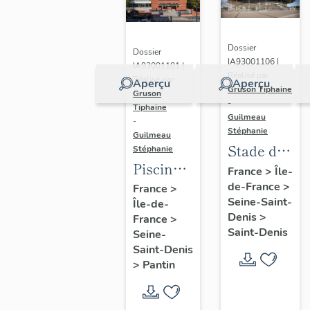
Dossier
Dossier
IA93001106 |
IA93001101 |
Réalisé par
Réalisé par
Aperçu
Aperçu
Gruson Tiphaine
Gruson
-
Tiphaine
Guilmeau
-
Stéphanie
Guilmeau
Stade de
Stéphanie
Piscine
France
France
>
Île-
Leclerc,
de-France
>
France
>
Seine-Saint-
Île-de-
actuellement
Denis
>
France
>
piscine
Saint-Denis
Seine-
Alice-
Saint-Denis
Milliat
>
Pantin