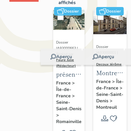
affichés
Dossier
Dossier
Dossier
Dossier
IA93000663 |
IA93000001 |
Réalisé par
Aperçu
Aperçu
Réalisé par
Faure Julie
Decoux Jérôme
(Rédacteur)
Montreuil
présentation
-
de
France
>
Île-
France
>
de-France
>
Patrimoine
Île-de-
l'inventaire
Seine-Saint-
France
>
industriel
de la
Denis
>
Seine-
-
commune
Montreuil
Saint-Denis
Présentatio
de
>
générale
Romainville
Romainville
de l'étude