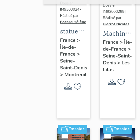
Dossier
Dossier
IM93000247 |
IM93000299 |
Réalisé par
Réalisé par
Bocard Hélène
Pierrot Nicolas
statues
Machine
colossales
France
>
à
France
>
Île-
Île-de-
: le
de-France
>
déchiqueter
France
>
discobole,
Seine-Saint-
et à
Seine-
Denis
>
Les
le
épurer
Saint-Denis
Lilas
tennisman
>
Montreuil
mécaniquem
:
cardeuse
Dossier
Dossier