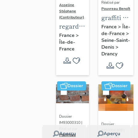
Réalisé par
Asseline
Pouvreau Benoît
Stéphane
graffiti de
(Contributeur)
chambrée
regard
France
>
Île-
de-France
>
sur
photographique
France
>
Seine-Saint-
Île-de-
revers de
sur les
Denis
>
France
façade
paysages
Drancy
de la
Plaine
de
France.
Dossier
Dossier
Dossier
IM93000310 |
Dossier
Réalisé par
IM93000389 |
Aperçu
Aperçu
Pouvreau
Réalisé par