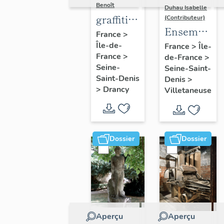
Benoît
Duhau Isabelle
graffiti
(Contributeur)
Ensemble
sur murs
France
>
de deux
Île-de-
et
France
>
Île-
France
>
de-France
>
décors
charpentes
Seine-
Seine-Saint-
architectur
des
Saint-Denis
Denis
>
"caves-
>
Drancy
Villetaneuse
prisons
Dossier
Dossier
Aperçu
Aperçu