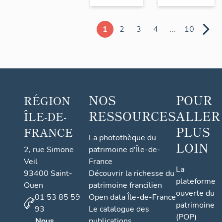
1
2
3
4
...
10
NOS
POUR
RÉGION
RESSOURCES
ALLER
ÎLE-DE-
PLUS
FRANCE
La photothèque du
LOIN
2, rue Simone
patrimoine d'Île-de-
Veil
France
La
93400 Saint-
Découvrir la richesse du
plateforme
Ouen
patrimoine francilien
ouverte du
01 53 85 59
Open data Île-de-France
patrimoine
93
Le catalogue des
(POP)
Nous
publications