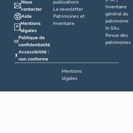
Nous
publications
Inventaire
contacter
La newsletter
général du
Aide
Patrimoines et
patrimoine
Mentions
Inventaire
In Situ.
légales
Revue des
Politique de
patrimoines
confidentialité
Accessibilité :
non conforme
Mentions
légales