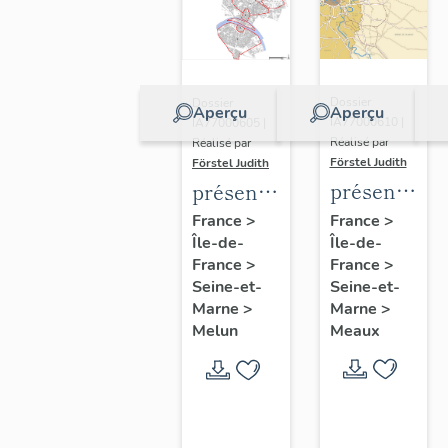
Dossier
Dossier
Aperçu
Aperçu
IA77000610 |
IA77000605 |
Réalisé par
Réalisé par
Förstel Judith
Förstel Judith
présentatio
présentation
de
de
France
>
France
>
Île-de-
l'étude
Île-de-
l'étude
France
>
France
>
du
du
Seine-et-
Seine-et-
patrimoine
patrimoine
Marne
>
Marne
>
de
de
Meaux
Melun
Meaux
Melun