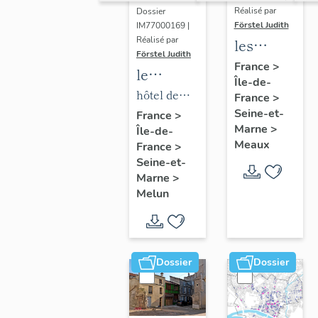
Réalisé par
Dossier
Förstel Judith
IM77000169 |
Réalisé par
les
Förstel Judith
maisons
France
>
le
Île-de-
et
mobilier
hôtel de
France
>
immeubles
de l'hôtel
Seine-et-
ville
France
>
de
Marne
>
Île-de-
de ville
Meaux
Meaux
France
>
Seine-et-
Marne
>
Melun
Dossier
Dossier