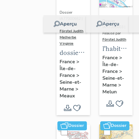
Dossier
IA77000682 |
Dossier
Aperçu
Aperçu
Réalisé par
IA77000603 |
Förstel Judith
-
Réalisé par
Malherbe
Förstel Judith
Virginie
l'habitat
dossier
à Melun
France
>
collectif
France
>
Île-de-
Île-de-
sur les
France
>
France
>
cours
Seine-et-
Seine-et-
Marne
>
communes
Marne
>
Melun
du
Meaux
Faubourg
Saint-
Nicolas
Dossier
Dossier