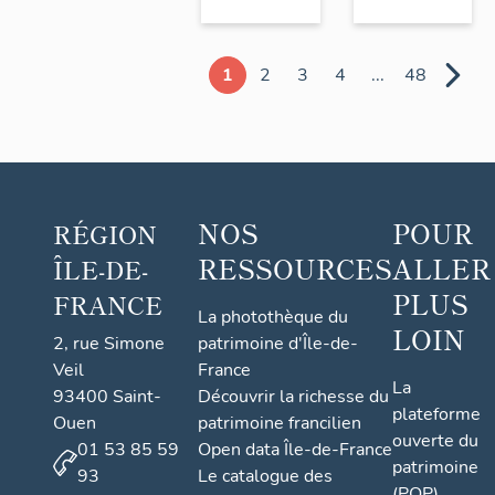
1
2
3
4
...
48
NOS
POUR
RÉGION
RESSOURCES
ALLER
ÎLE-DE-
PLUS
FRANCE
La photothèque du
LOIN
2, rue Simone
patrimoine d'Île-de-
Veil
France
La
93400 Saint-
Découvrir la richesse du
plateforme
Ouen
patrimoine francilien
ouverte du
01 53 85 59
Open data Île-de-France
patrimoine
93
Le catalogue des
(POP)