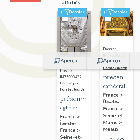
affichés
Dossier
Dossier
Dossier
IM77000251 |
Aperçu
Aperçu
Réalisé par
Förstel Judith
Dossier
présentatio
IM77000432 |
Réalisé par
du
cathédrale
Förstel Judith
mobilier
Saint-
France
>
présentation
Île-de-
de la
Etienne
du
église
France
>
cathédrale
mobilier
Seine-et-
paroissiale
France
>
de
Marne
>
Île-de-
de
Notre-
Meaux
Meaux
France
>
l'église
Dame du
Seine-et-