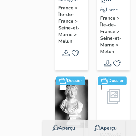
le
de la
Notre-
France
>
mobilier
église
Île-de-
collégiale
Dame
de
paroissiale
France
>
France
>
Notre-
Île-de-
l'église
Saint-
Seine-et-
France
>
Dame
Saint-
Aspais
Marne
>
Seine-et-
Melun
Aspais
Marne
>
Melun
Dossier
Dossier
Aperçu
Aperçu
Dossier
IA77000612 |