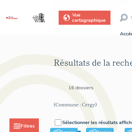
Vue
cartographique
Accéd
Résultats de la rech
16 dossiers
(Commune : Cergy)
Sélectionner les résultats affic
Filtres