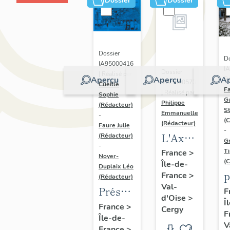
Dossier
Dossier
Dossier
Do
IA95000416
I
Dossier
| Réalisé par
Aperçu
Aperçu
Ap
Ré
IA95000573
Cueille
Fa
| Réalisé par
Sophie
G
Philippe
(Rédacteur)
S
Emmanuelle
-
(C
(Rédacteur)
Faure Julie
-
L'Axe
(Rédacteur)
G
-
Majeur
T
France
>
Noyer-
(C
Île-de-
Duplaix Léo
p
France
>
(Rédacteur)
Val-
p
Présentation
F
d'Oise
>
Î
de
France
>
Cergy
F
Île-de-
l'étude
V
France
>