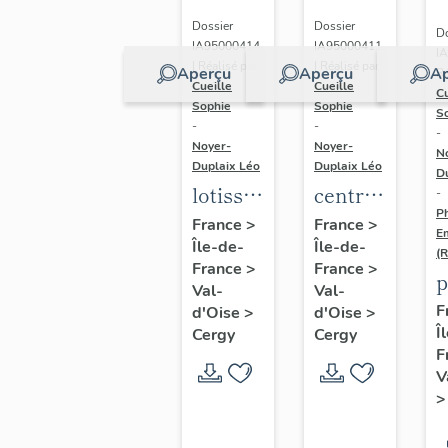
Dossier
Dossier
Do
IA95000414
IA95000411
I
| Réalisé par
| Réalisé par
Aperçu
Aperçu
Ap
Ré
Cueille
Cueille
Cu
Sophie
Sophie
S
-
-
-
Noyer-
Noyer-
N
Duplaix Léo
Duplaix Léo
D
lotissement
centre
-
Ph
et
commercial
France
>
France
>
E
Île-de-
Île-de-
immeubles
des
(
France
>
France
>
à
Trois
p
Val-
Val-
logements
Fontaines
d
F
d'Oise
>
d'Oise
>
de
Î
d
Cergy
Cergy
F
l'opération
V
"Centre-
Gare"