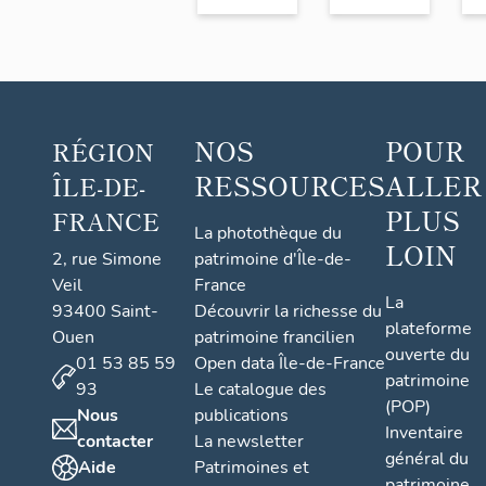
NOS
POUR
RÉGION
RESSOURCES
ALLER
ÎLE-DE-
PLUS
FRANCE
La photothèque du
LOIN
2, rue Simone
patrimoine d'Île-de-
Veil
France
La
93400 Saint-
Découvrir la richesse du
plateforme
Ouen
patrimoine francilien
ouverte du
01 53 85 59
Open data Île-de-France
patrimoine
93
Le catalogue des
(POP)
Nous
publications
Inventaire
contacter
La newsletter
général du
Aide
Patrimoines et
patrimoine