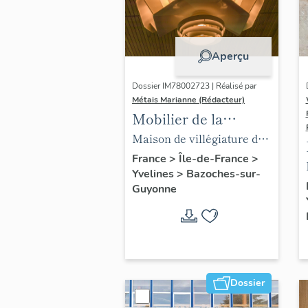
Aperçu
Dossier IM78002723 | Réalisé par
Métais Marianne (Rédacteur)
Mobilier de la
maison Louis Carré
Maison de villégiature dite
maison Louis Carré
France
>
Île-de-France
>
Yvelines
>
Bazoches-sur-
Guyonne
Dossier