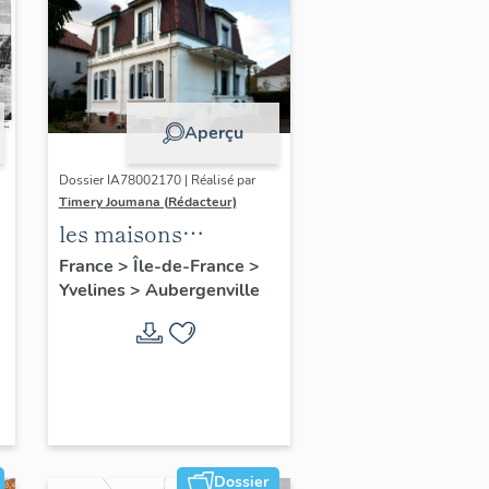
Aperçu
Dossier IA78002170 | Réalisé par
Timery Joumana (Rédacteur)
les maisons
d'Elisabethville
France
>
Île-de-France
>
Yvelines
>
Aubergenville
Dossier