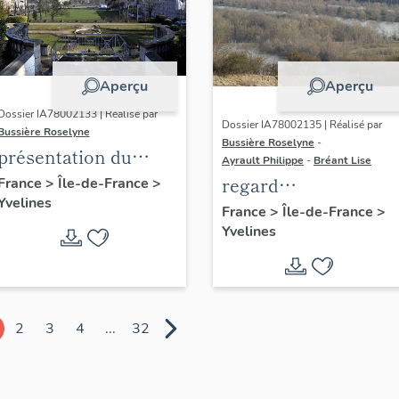
Aperçu
Aperçu
Dossier IA78002133 | Réalisé par
Dossier IA78002135 | Réalisé par
Bussière Roselyne
Bussière Roselyne
-
présentation du
Ayrault Philippe
-
Bréant Lise
diagnostic
regard
France
>
Île-de-France
>
Yvelines
patrimonial, urbain
photographique sur
France
>
Île-de-France
>
et paysager de Seine-
Yvelines
le territoire de Seine
Aval
Aval
2
3
4
...
32