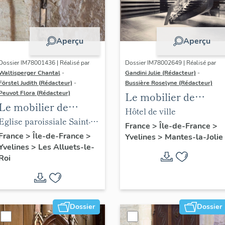
Aperçu
Aperçu
Dossier IM78001436 | Réalisé par
Dossier IM78002649 | Réalisé par
Waltisperger Chantal
-
Gandini Julie (Rédacteur)
-
Förstel Judith (Rédacteur)
-
Bussière Roselyne (Rédacteur)
Peuvot Flora (Rédacteur)
Le mobilier de
Le mobilier de
l'hôtel de ville
Hôtel de ville
l'église paroissiale
Eglise paroissiale Saint-
France
>
Île-de-France
>
Saint-Nicolas
Nicolas
France
>
Île-de-France
>
Yvelines
>
Mantes-la-Jolie
Yvelines
>
Les Alluets-le-
Roi
Dossier
Dossier