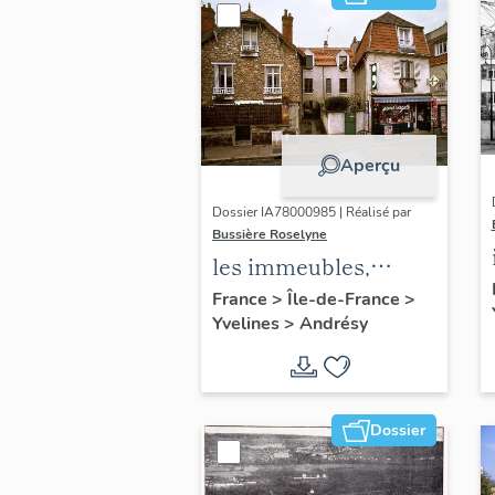
Aperçu
Dossier IA78000985 | Réalisé par
Bussière Roselyne
les immeubles,
maisons et fermes
France
>
Île-de-France
>
Yvelines
>
Andrésy
du canton d'Andrésy
Dossier