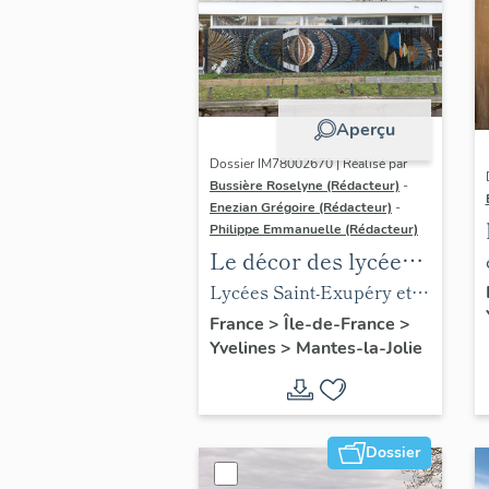
Aperçu
Dossier IM78002670 | Réalisé par
Bussière Roselyne (Rédacteur)
-
Enezian Grégoire (Rédacteur)
-
Philippe Emmanuelle (Rédacteur)
Le décor des lycées
de Mantes
Lycées Saint-Exupéry et
Jean Rostand
France
>
Île-de-France
>
Yvelines
>
Mantes-la-Jolie
Dossier