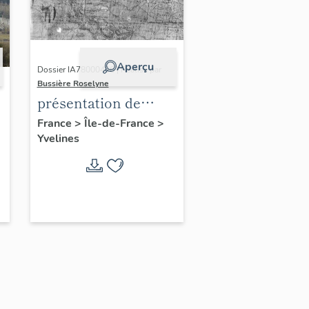
Aperçu
Dossier IA78000496 | Réalisé par
Bussière Roselyne
présentation de
l'étude du
France
>
Île-de-France
>
Yvelines
patrimoine de l'aire
d'étude Versailles
périphérie sud
-