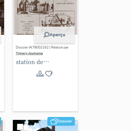
Aperçu
Dossier IA78002162 | Réalisé par
Timery Joumana
station de
villégiature
d'Elisabethville
Dossier