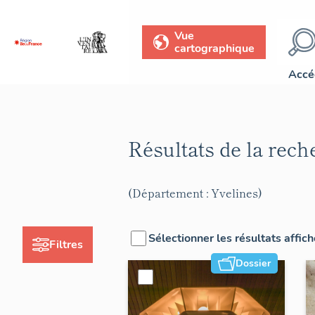
Vue
cartographique
Accé
Résultats de la rec
(Département : Yvelines)
Sélectionner les résultats affic
Filtres
Dossier