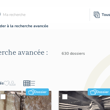
Tou
der à la recherche avancée
herche avancée :
630 dossiers
hés
Dossier
Dossier