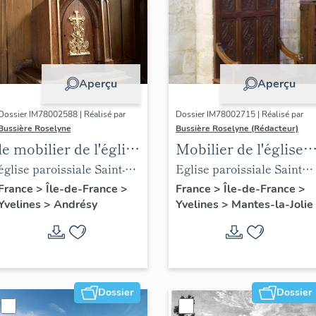
Aperçu
Aperçu
Dossier IM78002588 | Réalisé par
Dossier IM78002715 | Réalisé par
Bussière Roselyne
Bussière Roselyne (Rédacteur)
le mobilier de l'église
Mobilier de l'église
Saint-Germain-de-
Sainte-Anne de
église paroissiale Saint-
Eglise paroissiale Sainte-
Paris (liste
Gassicourt
Germain
Anne
France
>
Île-de-France
>
France
>
Île-de-France
>
Yvelines
>
Andrésy
Yvelines
>
Mantes-la-Jolie
supplémentaire)
Dossier
Dossier