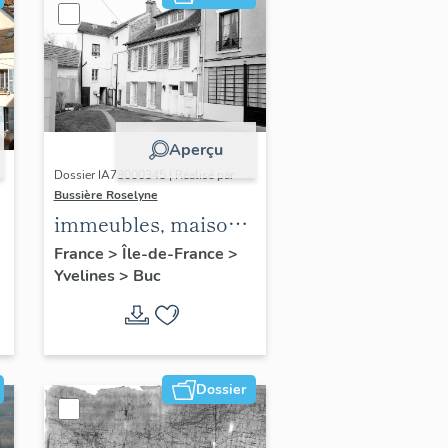
Aperçu
Dossier IA78000345 | Réalisé par
Bussière Roselyne
immeubles, maisons,
fermes
France
>
Île-de-France
>
Yvelines
>
Buc
Dossier