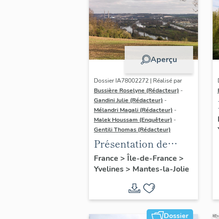
Aperçu
Dossier IA78002272 | Réalisé par
Bussière Roselyne (Rédacteur)
-
Gandini Julie (Rédacteur)
-
Mélandri Magali (Rédacteur)
-
Malek Houssam (Enquêteur)
-
Gentili Thomas (Rédacteur)
Présentation de
l'étude
France
>
Île-de-France
>
Yvelines
>
Mantes-la-Jolie
Dossier