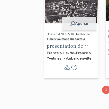
Aperçu
Dossier IA78002210 | Réalisé par
Timery Joumana (Rédacteur)
présentation de
l'étude
France
>
Île-de-France
>
Yvelines
>
Aubergenville
d'Elisabethville
1