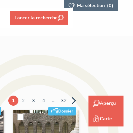
Ma sélection
(0)
s
Lancer la recherche
1
2
3
4
...
32
Aperçu
Dossier
Carte