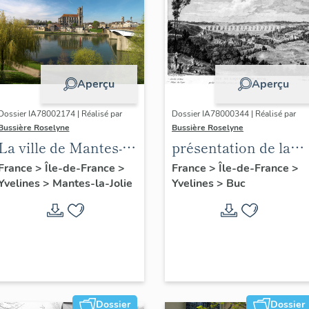
Aperçu
Aperçu
Dossier IA78002174 | Réalisé par
Dossier IA78000344 | Réalisé par
Bussière Roselyne
Bussière Roselyne
La ville de Mantes-la-
présentation de la
Jolie
commune de Buc
France
>
Île-de-France
>
France
>
Île-de-France
>
Yvelines
>
Mantes-la-Jolie
Yvelines
>
Buc
Dossier
Dossier