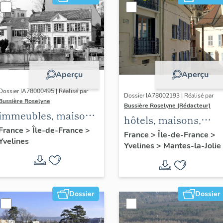
Aperçu
Aperçu
Dossier IA78000495 | Réalisé par
Dossier IA78002193 | Réalisé par
Bussière Roselyne
Bussière Roselyne (Rédacteur)
immeubles, maisons,
hôtels, maisons,
fermes
France
>
Île-de-France
>
immeubles
France
>
Île-de-France
>
Yvelines
Yvelines
>
Mantes-la-Jolie
Dossier
Dossier