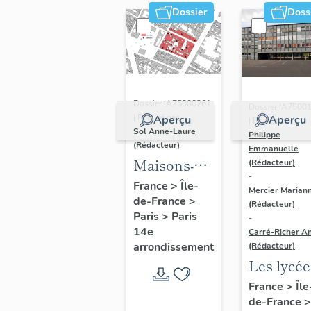
Dossier
Doss
Dossier IA75000261
Dossier IA7500
| Réalisé par
Aperçu
Aperçu
| Réalisé par
Sol Anne-Laure
Philippe
(Rédacteur)
Emmanuelle
Maisons-
(Rédacteur)
-
immeubles
France
>
Île-
Mercier Marian
de-France
>
(Rédacteur)
Paris
>
Paris
-
14e
Carré-Richer An
arrondissement
(Rédacteur)
Les lycée
parisiens
France
>
Île
de-France
>
Jean-Cla