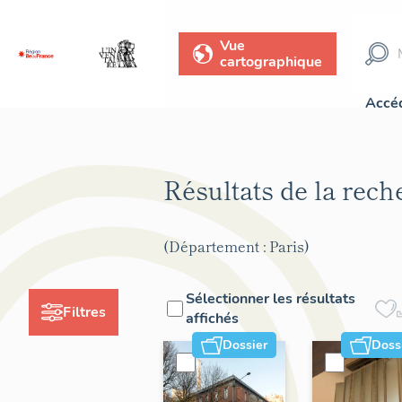
Vue
cartographique
Accéd
Résultats de la rec
(Département : Paris)
Sélectionner les résultats
Filtres
affichés
Dossier
Doss