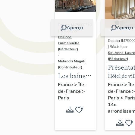
Dossier IA75000310
Aperçu
Aperçu
| Réalisé par
Philippe
Dossier IM7500
Emmanuelle
| Réalisé par
(Rédacteur)
Sol Anne-Laure
-
(Rédacteur)
Mélandri Magali
Présenta
(Contributeur)
du mobili
Les bains
Hôtel de vil
de la mai
douches
annexe
France
>
Île
France
>
Île-
de-France
>
de-France
>
annexe
municipaux
Paris
>
Pari
Paris
de la ville
14e
de Paris
arrondisse