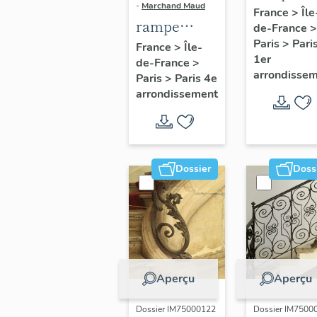
-
Marchand Maud
d'appui,
France
>
Île
rampe
de-France
>
escalier 
d'appui,
Paris
>
Pari
France
>
Île-
la maison
1er
de-France
>
escalier de
porte
arrondisse
Paris
>
Paris 4e
la maison à
cochère
arrondissement
porte
(non étud
cochère
dite hôtel
Charpentier
Dossier
Doss
(non étudié)
Aperçu
Aperçu
Dossier IM75000122
Dossier IM7500