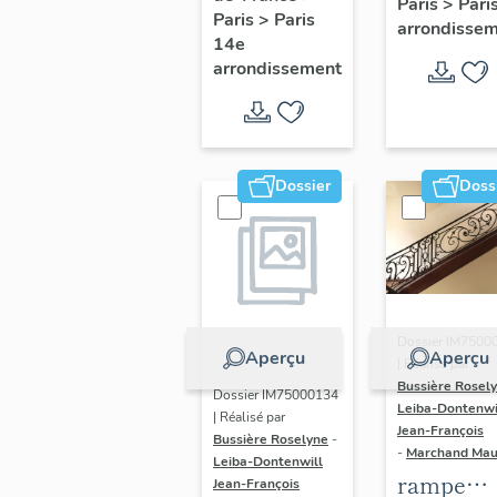
Paris
>
Pari
l' hôtel d
Paris
>
Paris
Adolescents
arrondisse
Sandrevil
14e
arrondissement
(non étud
Dossier
Doss
Dossier IM7500
Aperçu
Aperçu
| Réalisé par
Bussière Rosel
Dossier IM75000134
Leiba-Dontenwi
| Réalisé par
Jean-François
Bussière Roselyne
-
-
Marchand Ma
Leiba-Dontenwill
rampe
Jean-François