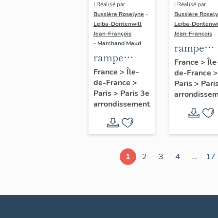
| Réalisé par
| Réalisé par
Bussière Roselyne
-
Bussière Rosel
Leiba-Dontenwill
Leiba-Dontenwi
Jean-François
Jean-François
-
Marchand Maud
rampe
rampe
d'appui,
France
>
Île
d'appui,
France
>
Île-
de-France
>
escalier 
de-France
>
escalier de
Paris
>
Pari
la maison
Paris
>
Paris 3e
arrondisse
la maison à
porte
arrondissement
porte
cochère
cochère
dite hôtel
(non étudié)
de Bence
(non étud
1
2
3
4
...
17