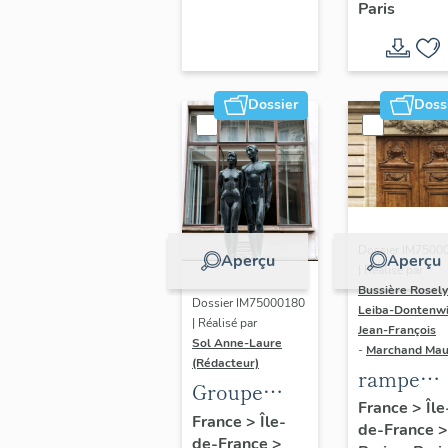
Paris
Dondel e
Roger
Dhuit
Dossier
Doss
Dossier IM7500
Aperçu
Aperçu
| Réalisé par
Bussière Rosel
Dossier IM75000180
Leiba-Dontenwi
| Réalisé par
Jean-François
Sol Anne-Laure
-
Marchand Ma
(Rédacteur)
rampe
Groupe
d'appui,
France
>
Île
sculpté :
France
>
Île-
de-France
>
escalier 
de-France
>
Les