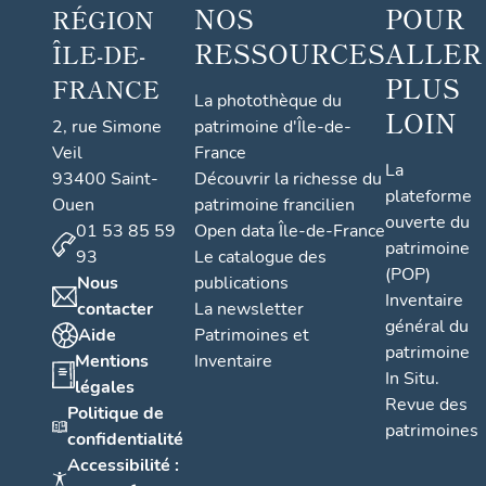
NOS
POUR
RÉGION
RESSOURCES
ALLER
ÎLE-DE-
PLUS
FRANCE
La photothèque du
LOIN
2, rue Simone
patrimoine d'Île-de-
Veil
France
La
93400 Saint-
Découvrir la richesse du
plateforme
Ouen
patrimoine francilien
ouverte du
01 53 85 59
Open data Île-de-France
patrimoine
93
Le catalogue des
(POP)
Nous
publications
Inventaire
contacter
La newsletter
général du
Aide
Patrimoines et
patrimoine
Mentions
Inventaire
In Situ.
légales
Revue des
Politique de
patrimoines
confidentialité
Accessibilité :