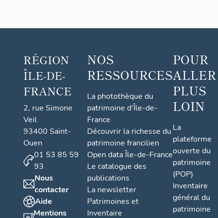
NOS
POUR
RÉGION
RESSOURCES
ALLER
ÎLE-DE-
PLUS
FRANCE
La photothèque du
LOIN
2, rue Simone
patrimoine d'Île-de-
Veil
France
La
93400 Saint-
Découvrir la richesse du
plateforme
Ouen
patrimoine francilien
ouverte du
01 53 85 59
Open data Île-de-France
patrimoine
93
Le catalogue des
(POP)
Nous
publications
Inventaire
contacter
La newsletter
général du
Aide
Patrimoines et
patrimoine
Mentions
Inventaire