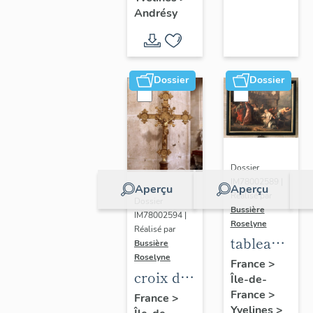
Germain-
d'Andrésy
Andrésy
de-Paris
(liste
supplémentaire)
Dossier
Dossier
Dossier
IM78002589 |
Aperçu
Aperçu
Réalisé par
Dossier
Bussière
IM78002594 |
Roselyne
Réalisé par
tableau :
Bussière
Roselyne
Le
France
>
croix de
Île-de-
Christ et
procession
France
>
France
>
la veuve
Yvelines
>