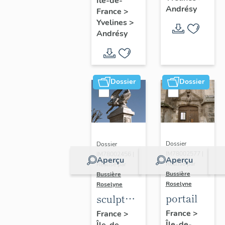
Île-de-
n°2
de Naïm
Andrésy
France
>
Yvelines
>
Andrésy
Dossier
Dossier
Dossier
Dossier
IM78002577 |
IM78002456 |
Aperçu
Aperçu
Réalisé par
Réalisé par
Bussière
Bussière
Roselyne
Roselyne
portail
sculpture
: Victoire
France
>
France
>
Île-de-
Île-de-