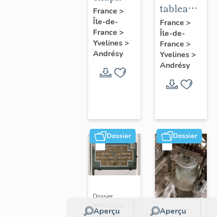
tableau :
:
France
>
Adoration
Île-de-
acrobate
France
>
France
>
Île-de-
des
Yvelines
>
France
>
bergers
Andrésy
Yvelines
>
Andrésy
Dossier
Dossier
Dossier
IM78002567 |
Aperçu
Aperçu
Réalisé par