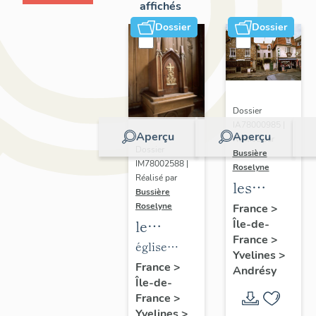
affichés
Dossier
Dossier
Dossier
IA78000985 |
Aperçu
Aperçu
Réalisé par
Dossier
Bussière
IM78002588 |
Roselyne
Réalisé par
les
Bussière
immeubles,
Roselyne
France
>
le
Île-de-
maisons
France
>
mobilier
et
église
Yvelines
>
de
fermes
paroissiale
France
>
Andrésy
Île-de-
l'église
du
Saint-
France
>
Saint-
canton
Germain
Yvelines
>