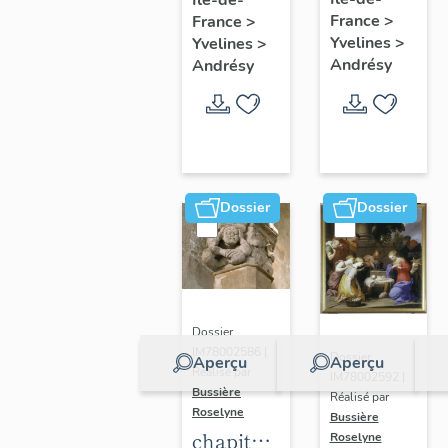
jouant
France
>
France
>
de la
Yvelines
>
Yvelines
>
trompette
Andrésy
Andrésy
Dossier
Dossier
Dossier
IM78002586 |
Dossier
Aperçu
Aperçu
Réalisé par
IM78002592 |
Bussière
Réalisé par
Roselyne
Bussière
chapiteau
Roselyne