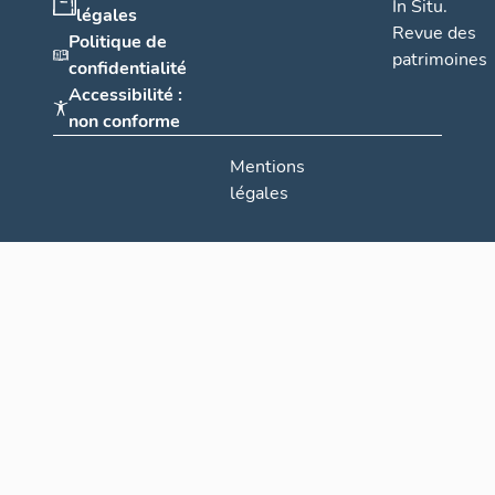
In Situ.
légales
Revue des
Politique de
patrimoines
confidentialité
Accessibilité :
non conforme
Mentions
légales