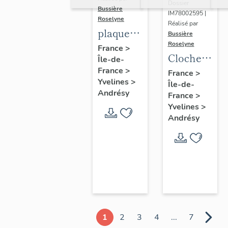
Dossier
Bussière
IM78002595 |
Roselyne
Réalisé par
plaque
Bussière
Roselyne
commémorative
France
>
Cloche
Île-de-
des
dite
France
>
France
>
instituteurs
Yvelines
>
Île-de-
Germaine,
de Seine
Andrésy
France
>
Napoléonne
et Oise
Yvelines
>
Eugénie
Andrésy
1
2
3
4
...
7