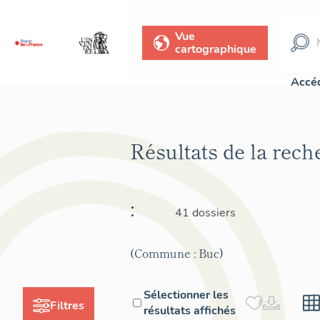
Vue
cartographique
Accéd
Résultats de la rec
:
41 dossiers
(Commune : Buc)
Sélectionner les
Filtres
résultats affichés