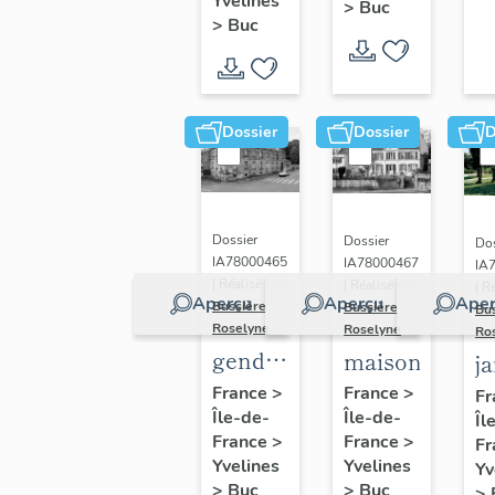
(n°1)
Yvelines
>
Buc
(n°2)
>
Buc
Dossier
Dossier
D
Dossier
Dossier
Dos
IA78000465
IA78000467
IA
| Réalisé par
| Réalisé par
| R
Aperçu
Aperçu
Aper
Bussière
Bussière
Bu
Roselyne
Roselyne
Ro
gendarmerie,
maison
j
actuellement
France
>
France
>
Fr
Île-de-
immeuble
Île-de-
Îl
France
>
France
>
Fr
Yvelines
Yvelines
Yv
>
Buc
>
Buc
>