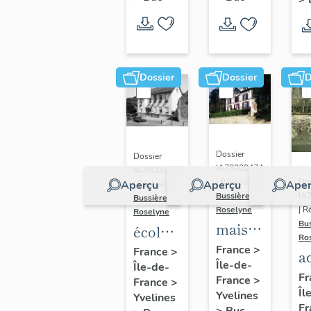
Dossier
Dossier
D
Dossier
Dossier
IA78000474
IA78000453
Dos
| Réalisé par
Aperçu
Aperçu
Aper
| Réalisé par
IA
Bussière
Bussière
| R
Roselyne
Roselyne
Bu
maison
école
Ro
dite
primaire
France
>
France
>
a
Île-de-
villa
Île-de-
de
di
Fr
France
>
France
>
Saint
filles,
Îl
A
Yvelines
Yvelines
Marie
actuellement
Fr