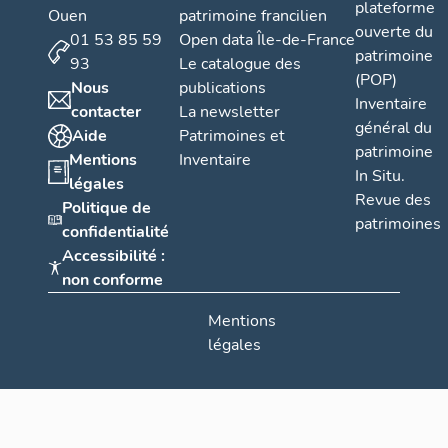
plateforme
Ouen
patrimoine francilien
ouverte du
01 53 85 59
Open data Île-de-France
patrimoine
93
Le catalogue des
(POP)
Nous
publications
Inventaire
contacter
La newsletter
général du
Aide
Patrimoines et
patrimoine
Mentions
Inventaire
In Situ.
légales
Revue des
Politique de
patrimoines
confidentialité
Accessibilité :
non conforme
Mentions
légales