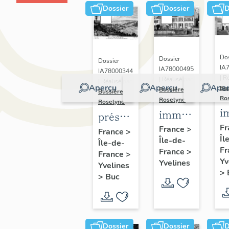
Dossier
Dossier
D
Dos
Dossier
Dossier
IA
IA78000495
IA78000344
| R
| Réalisé par
| Réalisé par
Aperçu
Aperçu
Aper
Bu
Bussière
Bussière
Ro
Roselyne
Roselyne
i
immeubles,
présentation
m
maisons,
Fr
de la
France
>
France
>
Îl
f
Île-de-
fermes
Île-de-
commune
Fr
France
>
France
>
de Buc
Yv
Yvelines
Yvelines
>
>
Buc
Dossier
Dossier
D