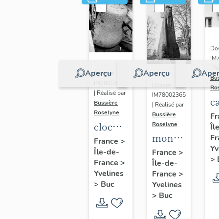
Dos
IM
| R
Aperçu
Aperçu
Aper
Dossier
Bu
IM78002362
Dossier
Ro
| Réalisé par
IM78002365
c
Bussière
| Réalisé par
s
Roselyne
Bussière
Fr
cloche
Roselyne
Îl
monument
Fr
dite
France
>
Yv
funéraire
Île-de-
Louise
France
>
>
France
>
Île-de-
de
Auguste
Yvelines
France
>
Jean
Adélaïde
>
Buc
Yvelines
Casale
>
Buc