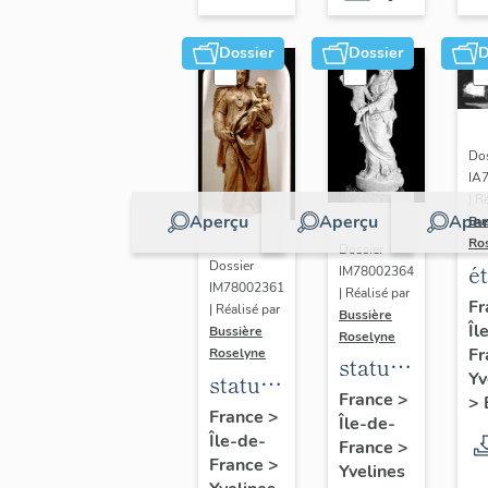
Dossier
Dossier
D
Dos
IA
| R
Aperçu
Aperçu
Aper
Bu
Ro
Dossier
Dossier
é
IM78002364
IM78002361
| Réalisé par
a
Fr
| Réalisé par
Bussière
Îl
di
Bussière
Roselyne
Fr
Roselyne
a
statue :
Yv
statue :
L
Vierge
France
>
>
Vierge
France
>
B
Île-de-
à
Île-de-
à
France
>
l'Enfant
France
>
Yvelines
l'Enfant