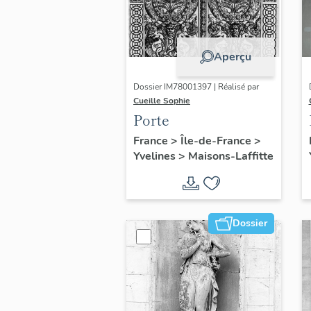
Aperçu
Dossier IM78001397 | Réalisé par
Cueille Sophie
Porte
France
>
Île-de-France
>
Yvelines
>
Maisons-Laffitte
Dossier