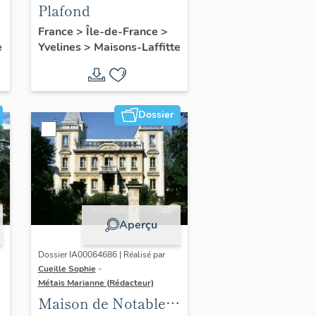
Plafond
France
>
Île-de-France
>
e
Yvelines
>
Maisons-Laffitte
Dossier
Aperçu
Dossier IA00064686 | Réalisé par
Cueille Sophie
-
Métais Marianne (Rédacteur)
Maison de Notable