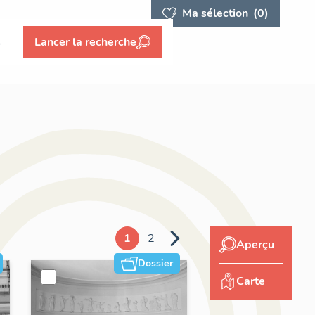
Ma sélection
(0)
s
Lancer la recherche
1
2
Aperçu
Dossier
Carte