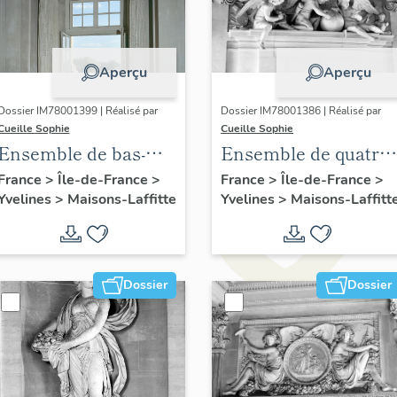
Aperçu
Aperçu
Dossier IM78001399 | Réalisé par
Dossier IM78001386 | Réalisé par
Cueille Sophie
Cueille Sophie
Ensemble de bas-
Ensemble de quatre
reliefs : les Quatre
groupes sculptés
France
>
Île-de-France
>
France
>
Île-de-France
>
Yvelines
>
Maisons-Laffitte
Yvelines
>
Maisons-Laffitt
éléments
Dossier
Dossier