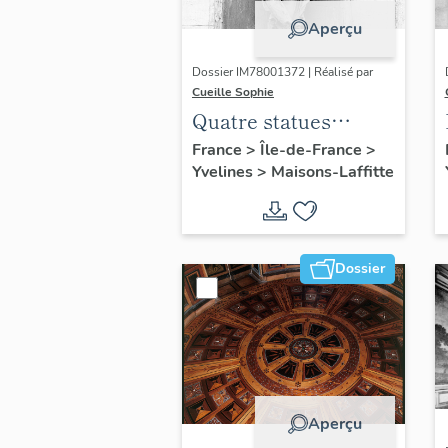
Aperçu
Dossier IM78001372 | Réalisé par
Cueille Sophie
Quatre statues
grandeur nature : la
France
>
Île-de-France
>
Yvelines
>
Maisons-Laffitte
musique, le chant, la
danse et Diane
Dossier
Aperçu