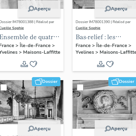
Aperçu
Aperçu
Dossier IM78001388 | Réalisé par
Dossier IM78001390 | Réalisé par
Cueille Sophie
Cueille Sophie
Ensemble de quatre
Bas-relief : les
sculptures grandeur
Renommées
France
>
Île-de-France
>
France
>
Île-de-France
>
Yvelines
>
Maisons-Laffitte
Yvelines
>
Maisons-Laffitt
nature : les Quatre
saisons
Dossier
Dossier
Aperçu
Aperçu