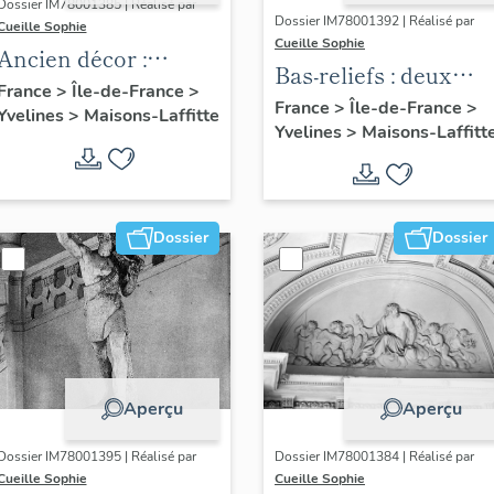
Dossier IM78001385 | Réalisé par
Dossier IM78001392 | Réalisé par
Cueille Sophie
Cueille Sophie
Ancien décor :
Bas-reliefs : deux
ensemble de six
France
>
Île-de-France
>
profils en médaillon
France
>
Île-de-France
>
Yvelines
>
Maisons-Laffitte
marines
Yvelines
>
Maisons-Laffitt
Dossier
Dossier
Aperçu
Aperçu
Dossier IM78001395 | Réalisé par
Dossier IM78001384 | Réalisé par
Cueille Sophie
Cueille Sophie