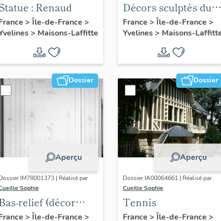
Statue : Renaud
Décors sculptés du
vestibule d'honneur
France
>
Île-de-France
>
France
>
Île-de-France
>
Yvelines
>
Maisons-Laffitte
Yvelines
>
Maisons-Laffitt
Dossier
Dossier
Aperçu
Aperçu
Dossier IM78001373 | Réalisé par
Dossier IA00064661 | Réalisé par
Cueille Sophie
Cueille Sophie
Bas-relief (décor
Tennis
intérieur)
France
>
Île-de-France
>
France
>
Île-de-France
>