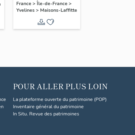
dite Maison les
France
>
Île-de-France
>
e
Yvelines
>
Maisons-Laffitte
Tourelles
POUR ALLER PLUS LOIN
nce
La plateforme ouverte du patrimoine (POP)
en
Inventaire général du patrimoine
In Situ. Revue des patrimoines