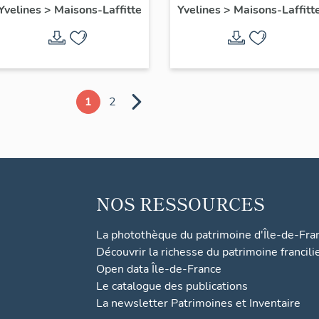
Yvelines
>
Maisons-Laffitte
Yvelines
>
Maisons-Laffitt
1
2
NOS RESSOURCES
La photothèque du patrimoine d'Île-de-Fra
Découvrir la richesse du patrimoine francili
Open data Île-de-France
Le catalogue des publications
La newsletter Patrimoines et Inventaire