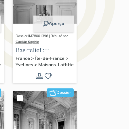
Aperçu
Dossier IM78001396 | Réalisé par
Cueille Sophie
Bas-relief :
cérémonie religieuse
France
>
Île-de-France
>
e
Yvelines
>
Maisons-Laffitte
antique
Dossier