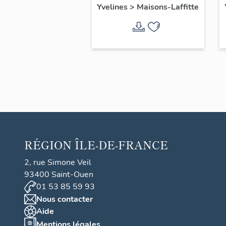
Yvelines
>
Maisons-Laffitte
RÉGION
ÎLE-DE-FRANCE
2, rue Simone Veil
93400 Saint-Ouen
01 53 85 59 93
Nous contacter
Aide
Mentions légales