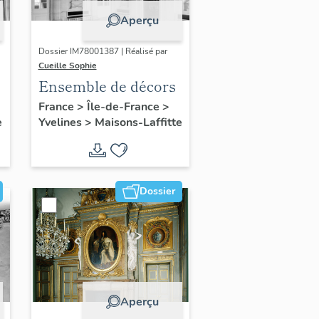
Aperçu
Dossier IM78001387 | Réalisé par
Cueille Sophie
Ensemble de décors
France
>
Île-de-France
>
e
Yvelines
>
Maisons-Laffitte
Dossier
Aperçu