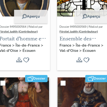
Aperçu
Aperçu
Dossier IM95000564 | Réalisé par
Dossier IM95000569 | Réalisé par
Förstel Judith (Contributeur)
Förstel Judith (Contributeur)
Portait d'homme en
Ensemble des
médaillon ovale.
verrières du XVIIIe
France
>
Île-de-France
>
France
>
Île-de-France
>
Val-d'Oise
>
Écouen
Val-d'Oise
>
Écouen
siècle
Dossier
Dossier