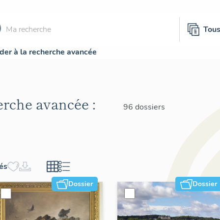
Tou
der à la recherche avancée
herche avancée :
96 dossiers
hés
Dossier
Dossier