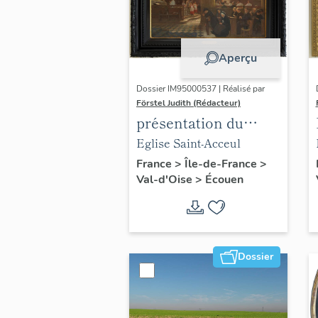
Aperçu
Dossier IM95000537 | Réalisé par
Förstel Judith (Rédacteur)
présentation du
mobilier de l'église
Eglise Saint-Acceul
d'Ecouen
France
>
Île-de-France
>
Val-d'Oise
>
Écouen
Dossier