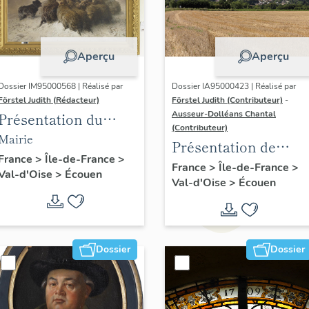
Aperçu
Aperçu
Dossier IM95000568 | Réalisé par
Dossier IA95000423 | Réalisé par
Förstel Judith (Rédacteur)
Förstel Judith (Contributeur)
-
Ausseur-Dolléans Chantal
Présentation du
(Contributeur)
mobilier de la mairie
Mairie
Présentation de
d'Ecouen
France
>
Île-de-France
>
l'étude d'Ecouen
France
>
Île-de-France
>
Val-d'Oise
>
Écouen
Val-d'Oise
>
Écouen
Dossier
Dossier