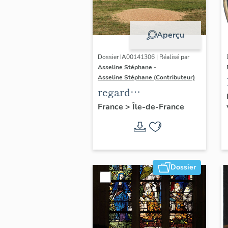
Aperçu
Dossier IA00141306 | Réalisé par
Asseline Stéphane
-
Asseline Stéphane (Contributeur)
regard
photographique sur
France
>
Île-de-France
les paysages de la
Plaine de France.
Dossier