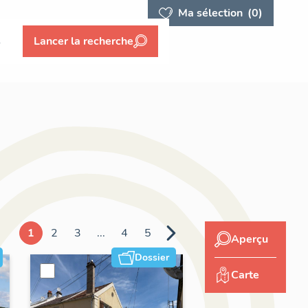
Ma sélection
(0)
s
Lancer la recherche
1
2
3
...
4
5
Aperçu
Dossier
Carte