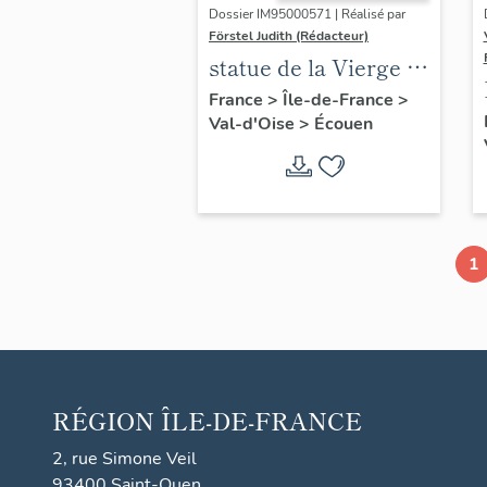
Dossier IM95000571 | Réalisé par
Förstel Judith (Rédacteur)
statue de la Vierge à
l'Enfant, XIVe siècle
France
>
Île-de-France
>
Val-d'Oise
>
Écouen
1
RÉGION
ÎLE-DE-FRANCE
2, rue Simone Veil
93400 Saint-Ouen