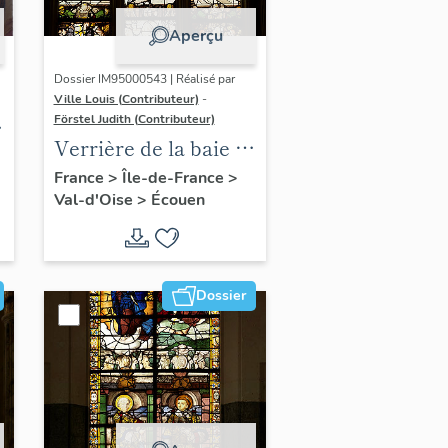
Aperçu
Dossier IM95000543 | Réalisé par
Ville Louis (Contributeur)
-
Förstel Judith (Contributeur)
Verrière de la baie 4 :
le Péché Originel et
France
>
Île-de-France
>
Val-d'Oise
>
Écouen
le Bon Pasteur, avec
donateur (Odet de
Coligny)
Dossier