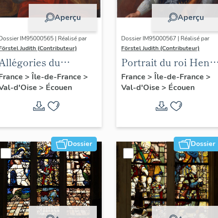
Aperçu
Aperçu
Dossier IM95000565 | Réalisé par
Dossier IM95000567 | Réalisé par
Förstel Judith (Contributeur)
Förstel Judith (Contributeur)
Allégories du
Portrait du roi Henri
Toucher et de la
IV
France
>
Île-de-France
>
France
>
Île-de-France
>
Val-d'Oise
>
Écouen
Val-d'Oise
>
Écouen
Vue.
Dossier
Dossier