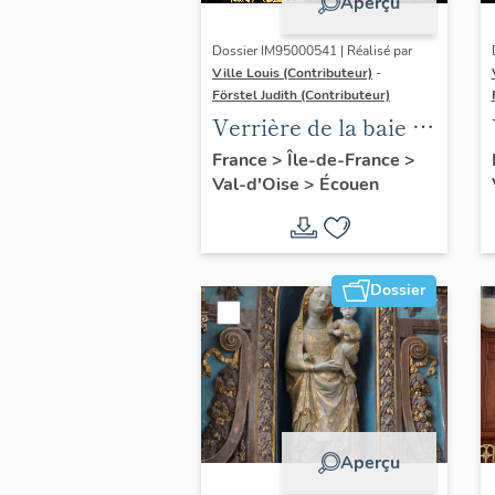
Aperçu
Dossier IM95000541 | Réalisé par
Ville Louis (Contributeur)
-
Förstel Judith (Contributeur)
Verrière de la baie 2 :
scènes de la Passion,
France
>
Île-de-France
>
Val-d'Oise
>
Écouen
avec donatrices
Dossier
Aperçu