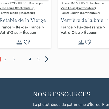
Dossier IM95000551 | Réalisé par
Dossier IM95000539 | Réalisé par
Ville Louis (Contributeur)
-
Ville Louis (Contributeur)
-
Förstel Judith (Rédacteur)
Förstel Judith (Contributeur)
Retable de la Vierge
Verrière de la baie
d'axe
France
>
Île-de-France
>
France
>
Île-de-France
>
Val-d'Oise
>
Écouen
Val-d'Oise
>
Écouen
2
3
...
4
5
NOS RESSOURCES
La photothèque du patrimoine d'Île-de-Fra