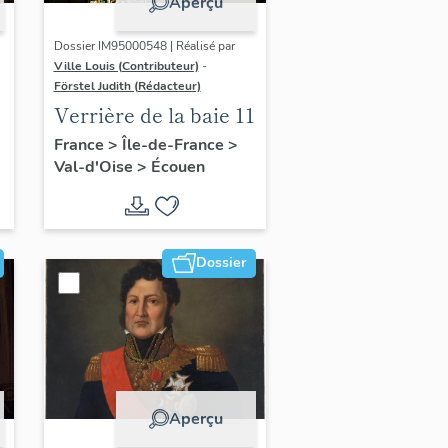
Aperçu
Dossier IM95000548 | Réalisé par
Ville Louis (Contributeur)
-
Förstel Judith (Rédacteur)
:
Verrière de la baie 11
,
France
>
Île-de-France
>
Val-d'Oise
>
Écouen
Dossier
Aperçu