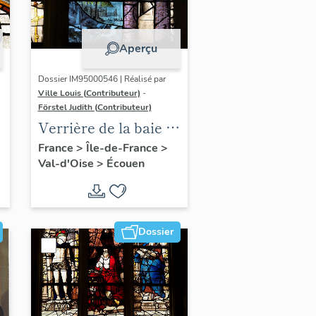
Aperçu
Dossier IM95000546 | Réalisé par
Ville Louis (Contributeur)
-
Förstel Judith (Contributeur)
Verrière de la baie 7 :
Dormition et
France
>
Île-de-France
>
Val-d'Oise
>
Écouen
Assomption de la
Vierge
Dossier