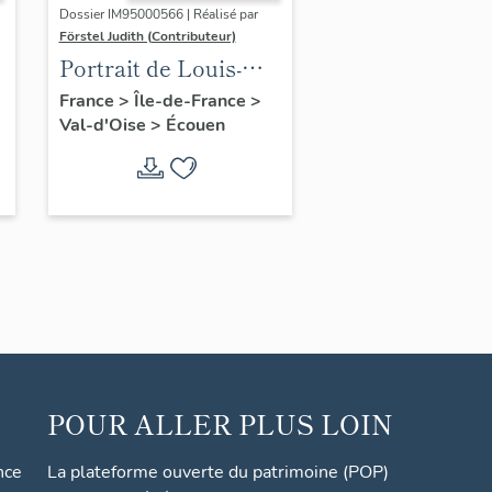
Dossier IM95000566 | Réalisé par
Förstel Judith (Contributeur)
Portrait de Louis-
Philippe
France
>
Île-de-France
>
Val-d'Oise
>
Écouen
POUR ALLER PLUS LOIN
nce
La plateforme ouverte du patrimoine (POP)