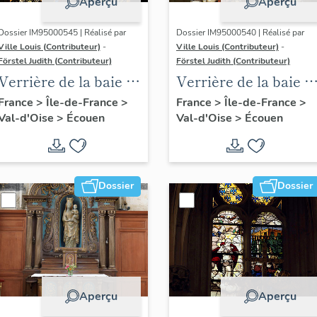
Aperçu
Aperçu
Dossier IM95000545 | Réalisé par
Dossier IM95000540 | Réalisé par
Ville Louis (Contributeur)
-
Ville Louis (Contributeur)
-
Förstel Judith (Contributeur)
Förstel Judith (Contributeur)
Verrière de la baie 6 :
Verrière de la baie 1 
Pietà et donateurs
scènes de la Passion
France
>
Île-de-France
>
France
>
Île-de-France
>
Val-d'Oise
>
Écouen
Val-d'Oise
>
Écouen
avec donateurs
Dossier
Dossier
Aperçu
Aperçu