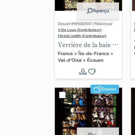
Aperçu
Dossier IM95000547 | Réalisé par
Ville Louis (Contributeur)
-
Förstel Judith (Contributeur)
Verrière de la baie 8 :
Vierge de douleur,
France
>
Île-de-France
>
Val-d'Oise
>
Écouen
avec la donatrice
Antoinette de la
Marck et ses filles
Dossier