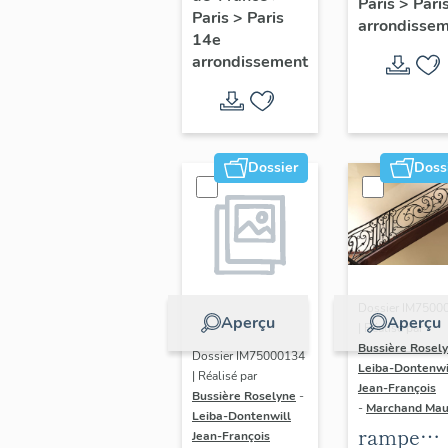
Paris
>
Pari
l' hôtel d
Paris
>
Paris
Adolescents
arrondisse
Sandrevil
14e
arrondissement
(non étud
Dossier
Doss
Dossier IM7500
Aperçu
Aperçu
| Réalisé par
Bussière Rosel
Dossier IM75000134
Leiba-Dontenwi
| Réalisé par
Jean-François
Bussière Roselyne
-
-
Marchand Ma
Leiba-Dontenwill
rampe
Jean-François