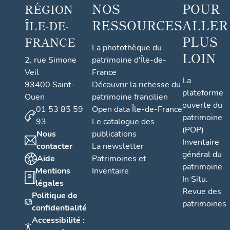
NOS
POUR
RÉGION
RESSOURCES
ALLER
ÎLE-DE-
PLUS
FRANCE
La photothèque du
LOIN
2, rue Simone
patrimoine d'Île-de-
Veil
France
La
93400 Saint-
Découvrir la richesse du
plateforme
Ouen
patrimoine francilien
ouverte du
01 53 85 59
Open data Île-de-France
patrimoine
93
Le catalogue des
(POP)
Nous
publications
Inventaire
contacter
La newsletter
général du
Aide
Patrimoines et
patrimoine
Mentions
Inventaire
In Situ.
légales
Revue des
Politique de
patrimoines
confidentialité
Accessibilité :