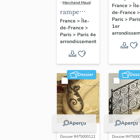
-
Marchand Maud
d'appui,
France
>
Île
rampe
de-France
>
escalier 
d'appui,
Paris
>
Pari
France
>
Île-
la maison
1er
de-France
>
escalier de
porte
arrondisse
Paris
>
Paris 4e
la maison à
cochère
arrondissement
porte
(non étud
cochère
dite hôtel
Charpentier
Dossier
Doss
(non étudié)
Aperçu
Aperçu
Dossier IM75000122
Dossier IM7500