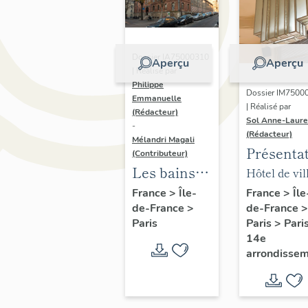
Dossier IA75000310
Aperçu
Aperçu
| Réalisé par
Philippe
Dossier IM7500
Emmanuelle
| Réalisé par
(Rédacteur)
Sol Anne-Laure
-
(Rédacteur)
Mélandri Magali
Présenta
(Contributeur)
du mobili
Les bains
Hôtel de vil
de la mai
douches
annexe
France
>
Île
France
>
Île-
de-France
>
de-France
>
annexe
municipaux
Paris
>
Pari
Paris
de la ville
14e
de Paris
arrondisse