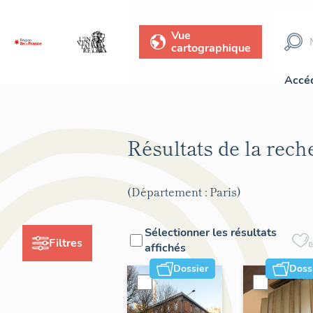
Vue
cartographique
Accéd
Résultats de la rec
(Département : Paris)
Sélectionner les résultats
Filtres
affichés
Dossier
Doss