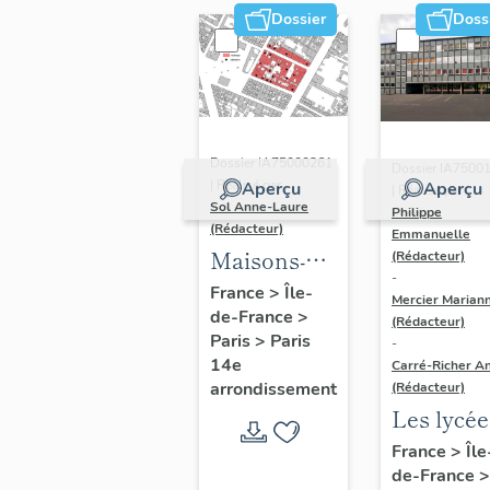
Dossier
Doss
Dossier IA75000261
Dossier IA7500
| Réalisé par
Aperçu
Aperçu
| Réalisé par
Sol Anne-Laure
Philippe
(Rédacteur)
Emmanuelle
Maisons-
(Rédacteur)
-
immeubles
France
>
Île-
Mercier Marian
de-France
>
(Rédacteur)
Paris
>
Paris
-
14e
Carré-Richer An
arrondissement
(Rédacteur)
Les lycée
parisiens
France
>
Île
de-France
>
Jean-Cla