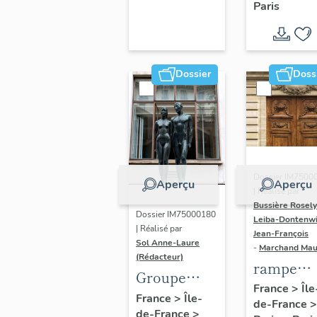
Paris
Dondel e
Roger
Dhuit
Dossier
Doss
Dossier IM7500
Aperçu
Aperçu
| Réalisé par
Bussière Rosel
Dossier IM75000180
Leiba-Dontenwi
| Réalisé par
Jean-François
Sol Anne-Laure
-
Marchand Ma
(Rédacteur)
rampe
Groupe
d'appui,
France
>
Île
sculpté :
France
>
Île-
de-France
>
escalier 
de-France
>
Les