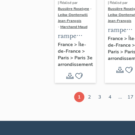
| Réalisé par
| Réalisé par
Bussière Roselyne
-
Bussière Rosel
Leiba-Dontenwill
Leiba-Dontenwi
Jean-François
Jean-François
-
Marchand Maud
rampe
rampe
d'appui,
France
>
Île
d'appui,
France
>
Île-
de-France
>
escalier 
de-France
>
escalier de
Paris
>
Pari
la maison
Paris
>
Paris 3e
arrondisse
la maison à
porte
arrondissement
porte
cochère
cochère
dite hôtel
(non étudié)
de Bence
(non étud
1
2
3
4
...
17