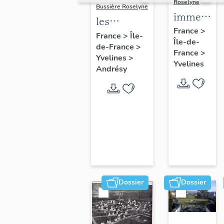
Roselyne
Bussière Roselyne
immeubles
les
maisons,
France
>
immeubles,
France
>
Île-
Île-de-
fermes
de-France
>
maisons et
France
>
Yvelines
>
fermes du
Yvelines
Andrésy
canton
d'Andrésy
Dossier
Dossier