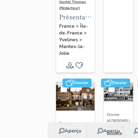
Gentili Thomas
(Rédacteur)
Présentation
de l'étude
France
>
Île-
de-France
>
Yvelines
>
Mantes-la-
Jolie
Dossier
Dossier
Dossier
IA78000495 |
Dossier
Réalisé par
IA78000985 |
Aperçu
Aperçu
Bussière
Réalisé par