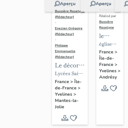
Aperçu
Aperçu
Dossier
Réalisé par
IM78002588 |
Bussière Roselyne
Réalisé par
(Rédacteur)
Bussière
-
Roselyne
Enezian Grégoire
le
(Rédacteur)
-
mobilier
église
Philippe
de
paroissiale
Emmanuelle
France
>
(Rédacteur)
Île-de-
l'église
Saint-
Le décor
France
>
Saint-
Germain
Yvelines
>
des lycées
Lycées Saint-
Germain-
Andrésy
de Mantes
Exupéry et
France
>
Île-
de-
de-France
>
Jean Rostand
Paris
Yvelines
>
(liste
Mantes-la-
supplémen
Jolie