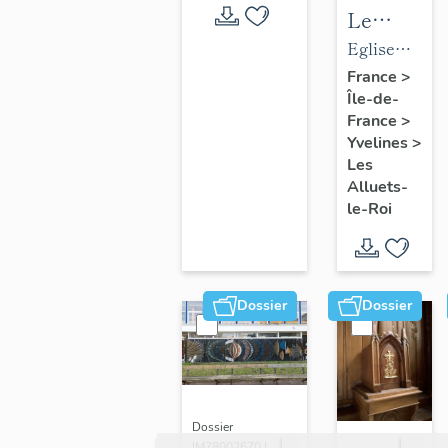
Le
mobilier
Eglise
de
paroissiale
France
>
Île-de-
l'église
Saint-
France
>
paroissial
Nicolas
Yvelines
>
Saint-
Les
Nicolas
Alluets-
le-Roi
Dossier
Dossier
Dossier
IM78002670 |