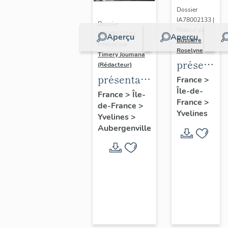
Dossier
IA78002133 |
Dossier
Réalisé par
IA78002210 |
Aperçu
Aperçu
Bussière
Réalisé par
Roselyne
Timery Joumana
présentat
(Rédacteur)
du
présentation
France
>
Île-de-
diagnostic
de l'étude
France
>
Île-
France
>
patrimonia
de-France
>
d'Elisabethville
Yvelines
Yvelines
>
urbain
Aubergenville
et
paysager
de
Seine-
Aval