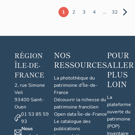
1
2
3
4
...
32
NOS
POUR
RÉGION
RESSOURCES
ALLER
ÎLE-DE-
PLUS
FRANCE
La photothèque du
LOIN
2, rue Simone
patrimoine d'Île-de-
Veil
France
La
93400 Saint-
Découvrir la richesse du
plateforme
Ouen
patrimoine francilien
ouverte du
01 53 85 59
Open data Île-de-France
patrimoine
93
Le catalogue des
(POP)
Nous
publications
Inventaire