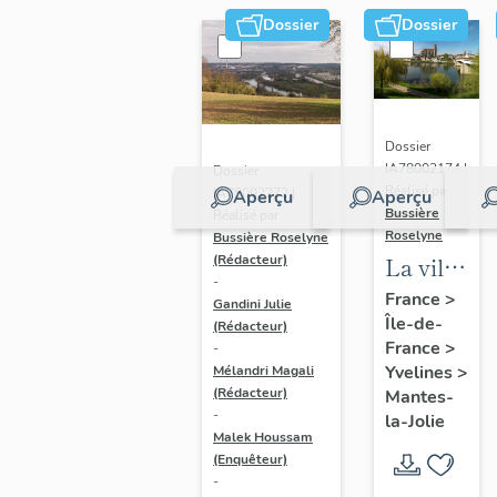
Dossier
Dossier
Dossier
IA78002174 |
Dossier
Réalisé par
IA78002272 |
Aperçu
Aperçu
Bussière
Réalisé par
Roselyne
Bussière Roselyne
La ville
(Rédacteur)
-
de
France
>
Gandini Julie
Île-de-
Mantes-
(Rédacteur)
France
>
-
la-Jolie
Yvelines
>
Mélandri Magali
(Rédacteur)
Mantes-
-
la-Jolie
Malek Houssam
(Enquêteur)
-