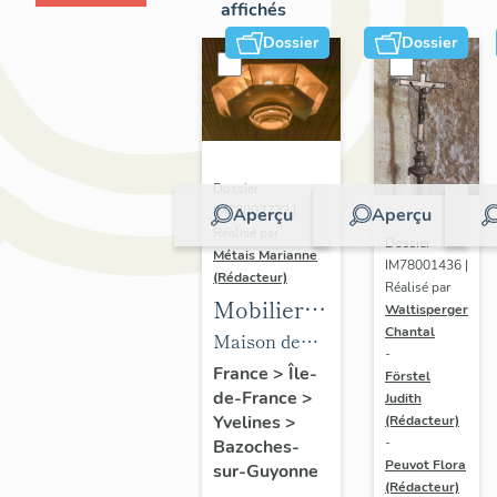
affichés
Dossier
Dossier
Dossier
IM78002723 |
Aperçu
Aperçu
Réalisé par
Dossier
Métais Marianne
IM78001436 |
(Rédacteur)
Réalisé par
Mobilier
Waltisperger
Chantal
de la
Maison de
-
maison
villégiature
France
>
Île-
Förstel
de-France
>
Louis
Judith
dite maison
Yvelines
>
(Rédacteur)
Carré
Louis Carré
-
Bazoches-
Peuvot Flora
sur-Guyonne
(Rédacteur)