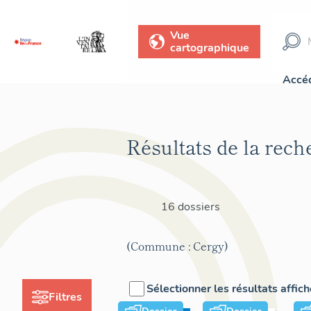
Vue
cartographique
Accéd
Résultats de la rech
16 dossiers
(Commune : Cergy)
Sélectionner les résultats affic
Filtres