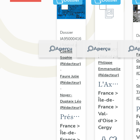
Dossier
Dossier
Dossier
Do
IA95000416
I
Dossier
| Réalisé par
Aperçu
Aperçu
Ap
Ré
IA95000573
Cueille
Fa
| Réalisé par
Sophie
G
Philippe
(Rédacteur)
S
Emmanuelle
-
(C
(Rédacteur)
Faure Julie
-
L'Axe
(Rédacteur)
G
-
Majeur
T
France
>
Noyer-
(C
Île-de-
Duplaix Léo
p
France
>
(Rédacteur)
Val-
p
Présentation
F
d'Oise
>
Î
de
France
>
Cergy
F
Île-de-
l'étude
V
France
>