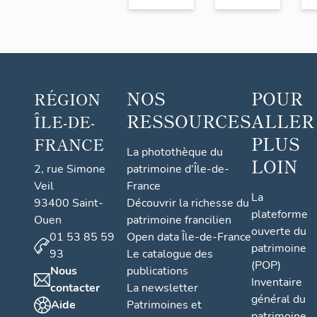
NOS
POUR
RÉGION
RESSOURCES
ALLER
ÎLE-DE-
PLUS
FRANCE
La photothèque du
LOIN
2, rue Simone
patrimoine d'Île-de-
Veil
France
La
93400 Saint-
Découvrir la richesse du
plateforme
Ouen
patrimoine francilien
ouverte du
01 53 85 59
Open data Île-de-France
patrimoine
93
Le catalogue des
(POP)
Nous
publications
Inventaire
contacter
La newsletter
général du
Aide
Patrimoines et
patrimoine