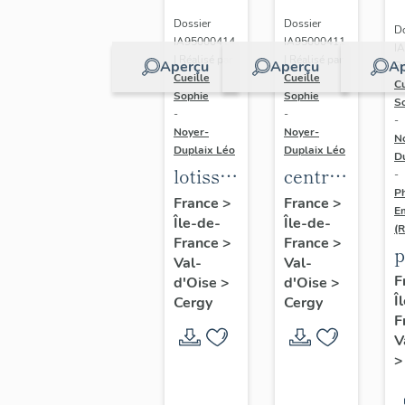
Dossier
Dossier
Do
IA95000414
IA95000411
I
| Réalisé par
| Réalisé par
Aperçu
Aperçu
Ap
Ré
Cueille
Cueille
Cu
Sophie
Sophie
S
-
-
-
Noyer-
Noyer-
N
Duplaix Léo
Duplaix Léo
D
lotissement
centre
-
Ph
et
commercial
France
>
France
>
E
Île-de-
Île-de-
immeubles
des
(
France
>
France
>
à
Trois
p
Val-
Val-
logements
Fontaines
d
F
d'Oise
>
d'Oise
>
de
Î
d
Cergy
Cergy
F
l'opération
V
"Centre-
Gare"