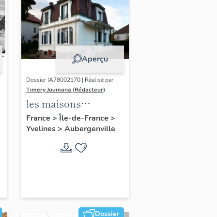
Aperçu
Dossier IA78002170 | Réalisé par
Timery Joumana (Rédacteur)
les maisons
d'Elisabethville
France
>
Île-de-France
>
Yvelines
>
Aubergenville
Dossier