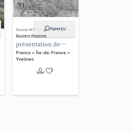
Aperçu
Dossier IA78000496 | Réalisé par
Bussière Roselyne
présentation de
l'étude du
France
>
Île-de-France
>
Yvelines
patrimoine de l'aire
d'étude Versailles
périphérie sud
-