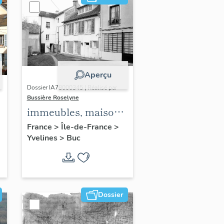
Aperçu
Dossier IA78000345 | Réalisé par
Bussière Roselyne
immeubles, maisons,
fermes
France
>
Île-de-France
>
Yvelines
>
Buc
Dossier