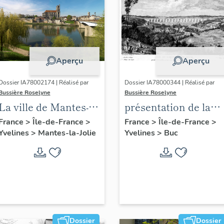
Aperçu
Aperçu
Dossier IA78002174 | Réalisé par
Dossier IA78000344 | Réalisé par
Bussière Roselyne
Bussière Roselyne
La ville de Mantes-la-
présentation de la
Jolie
commune de Buc
France
>
Île-de-France
>
France
>
Île-de-France
>
Yvelines
>
Mantes-la-Jolie
Yvelines
>
Buc
Dossier
Dossier