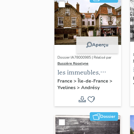
Aperçu
Dossier IA78000985 | Réalisé par
Bussière Roselyne
les immeubles,
maisons et fermes
France
>
Île-de-France
>
Yvelines
>
Andrésy
du canton d'Andrésy
Dossier