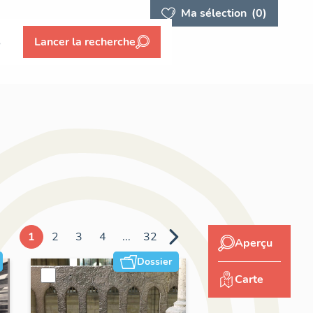
Ma sélection
(0)
s
Lancer la recherche
1
2
3
4
...
32
Aperçu
Dossier
Carte