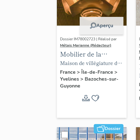
Aperçu
Dossier IM78002723 | Réalisé par
Métais Marianne (Rédacteur)
Mobilier de la
maison Louis Carré
Maison de villégiature dite
maison Louis Carré
France
>
Île-de-France
>
Yvelines
>
Bazoches-sur-
Guyonne
Dossier