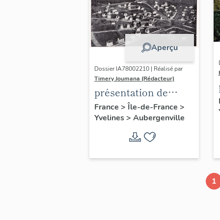
Aperçu
Dossier IA78002210 | Réalisé par
Timery Joumana (Rédacteur)
présentation de
l'étude
France
>
Île-de-France
>
Yvelines
>
Aubergenville
d'Elisabethville
1