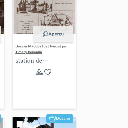
Aperçu
Dossier IA78002162 | Réalisé par
Timery Joumana
station de
villégiature
d'Elisabethville
Dossier