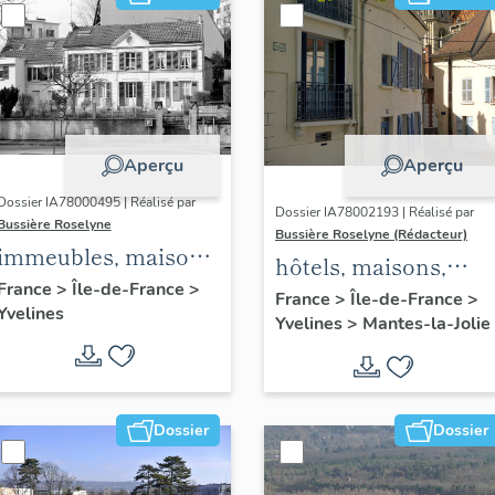
Aperçu
Aperçu
Dossier IA78000495 | Réalisé par
Dossier IA78002193 | Réalisé par
Bussière Roselyne
Bussière Roselyne (Rédacteur)
immeubles, maisons,
hôtels, maisons,
fermes
France
>
Île-de-France
>
immeubles
France
>
Île-de-France
>
Yvelines
Yvelines
>
Mantes-la-Jolie
Dossier
Dossier