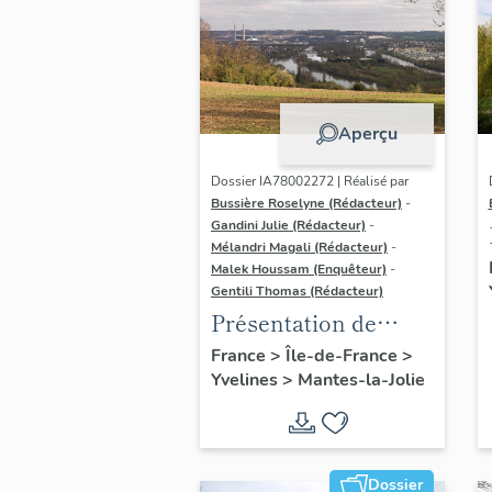
Aperçu
Dossier IA78002272 | Réalisé par
Bussière Roselyne (Rédacteur)
-
Gandini Julie (Rédacteur)
-
Mélandri Magali (Rédacteur)
-
Malek Houssam (Enquêteur)
-
Gentili Thomas (Rédacteur)
Présentation de
l'étude
France
>
Île-de-France
>
Yvelines
>
Mantes-la-Jolie
Dossier