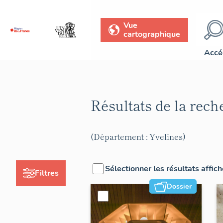
Vue
cartographique
Accé
Résultats de la rec
(Département : Yvelines)
Sélectionner les résultats affic
Filtres
Dossier