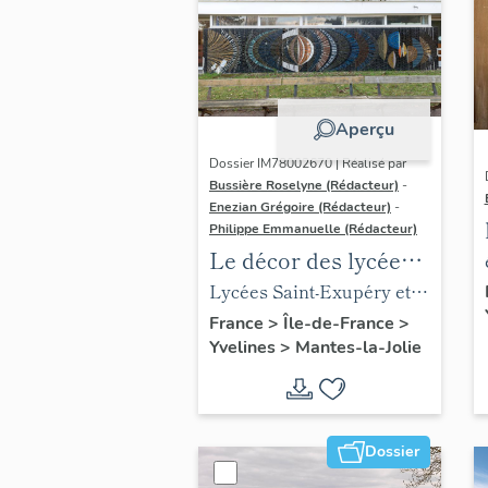
Aperçu
Dossier IM78002670 | Réalisé par
Bussière Roselyne (Rédacteur)
-
Enezian Grégoire (Rédacteur)
-
Philippe Emmanuelle (Rédacteur)
Le décor des lycées
de Mantes
Lycées Saint-Exupéry et
Jean Rostand
France
>
Île-de-France
>
Yvelines
>
Mantes-la-Jolie
Dossier