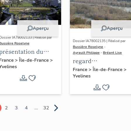
Aperçu
Aperçu
Dossier IA78002133 | Réalisé par
Dossier IA78002135 | Réalisé par
Bussière Roselyne
Bussière Roselyne
-
présentation du
Ayrault Philippe
-
Bréant Lise
diagnostic
regard
France
>
Île-de-France
>
Yvelines
patrimonial, urbain
photographique sur
France
>
Île-de-France
>
et paysager de Seine-
Yvelines
le territoire de Seine
Aval
Aval
2
3
4
...
32