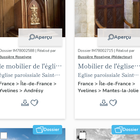
Aperçu
Aperçu
Dossier IM78002588 | Réalisé par
Dossier IM78002715 | Réalisé par
Bussière Roselyne
Bussière Roselyne (Rédacteur)
le mobilier de l'église
Mobilier de l'église
Saint-Germain-de-
Sainte-Anne de
église paroissiale Saint-
Eglise paroissiale Sainte-
Paris (liste
Gassicourt
Germain
Anne
France
>
Île-de-France
>
France
>
Île-de-France
>
Yvelines
>
Andrésy
Yvelines
>
Mantes-la-Jolie
supplémentaire)
Dossier
Dossier