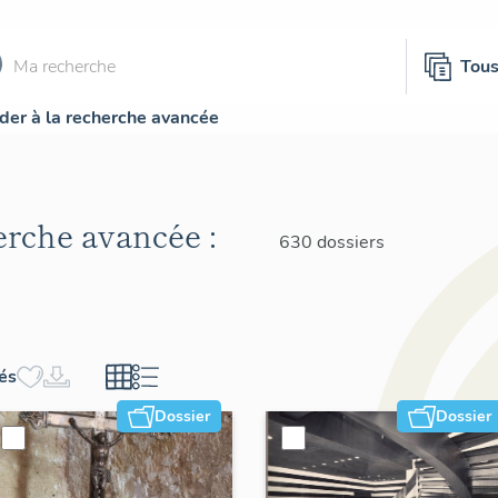
Tou
der à la recherche avancée
herche avancée :
630 dossiers
hés
Dossier
Dossier