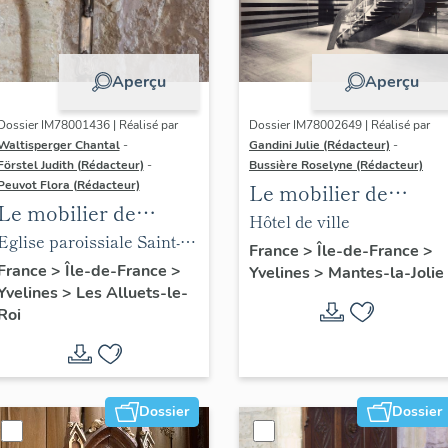
Aperçu
Aperçu
Dossier IM78001436 | Réalisé par
Dossier IM78002649 | Réalisé par
Waltisperger Chantal
-
Gandini Julie (Rédacteur)
-
Förstel Judith (Rédacteur)
-
Bussière Roselyne (Rédacteur)
Peuvot Flora (Rédacteur)
Le mobilier de
Le mobilier de
l'hôtel de ville
Hôtel de ville
l'église paroissiale
Eglise paroissiale Saint-
France
>
Île-de-France
>
Saint-Nicolas
Nicolas
France
>
Île-de-France
>
Yvelines
>
Mantes-la-Jolie
Yvelines
>
Les Alluets-le-
Roi
Dossier
Dossier