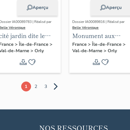
Aperçu
Aperçu
Dossier IA00089783 | Réalisé par
Dossier IA00089816 | Réalisé par
Belle Véronique
Belle Véronique
cité jardin dite le
Monument aux
Puits Dixme, puis le
morts des Guerres
France
>
Île-de-France
>
France
>
Île-de-France
>
Val-de-Marne
>
Orly
Val-de-Marne
>
Orly
Nouveau Logis
de 1914-1918 et 1939-
1945 et d'Algérie
1
2
3
NOS RESSOURCES