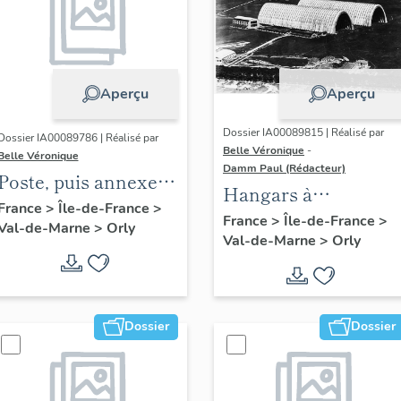
Aperçu
Aperçu
Dossier IA00089815 | Réalisé par
Dossier IA00089786 | Réalisé par
Belle Véronique
-
Belle Véronique
Damm Paul (Rédacteur)
Poste, puis annexe
Hangars à
de la bibliothèque
France
>
Île-de-France
>
dirigeables d'Orly
France
>
Île-de-France
>
Val-de-Marne
>
Orly
municipale
Val-de-Marne
>
Orly
Dossier
Dossier