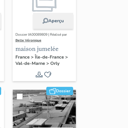
Aperçu
Dossier IA00089809 | Réalisé par
Belle Véronique
maison jumelée
France
>
Île-de-France
>
Val-de-Marne
>
Orly
Dossier