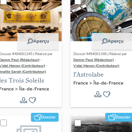
Aperçu
Aperçu
Dossier IM94001345 | Réalisé par
Dossier IM94001346 | Réalisé par
Damm Paul (Rédacteur)
-
Damm Paul (Rédacteur)
-
Vidal Manon (Contributeur)
-
Vidal Manon (Contributeur)
Imatte Sarah (Contributeur)
l'Astrolabe
les Trois Soleils
France
>
Île-de-France
France
>
Île-de-France
Dossier
Dossier