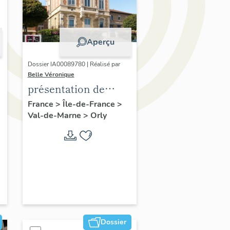
Aperçu
Dossier IA00089780 | Réalisé par
Belle Véronique
présentation de
s
l'étude du
France
>
Île-de-France
>
Val-de-Marne
>
Orly
patrimoine d'Orly
Dossier