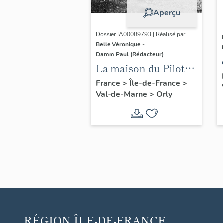
Aperçu
Dossier IA00089793 | Réalisé par
Belle Véronique
-
Damm Paul (Rédacteur)
La maison du Pilote
(aéroport d'Orly)
France
>
Île-de-France
>
Val-de-Marne
>
Orly
RÉGION
ÎLE-DE-FRANCE