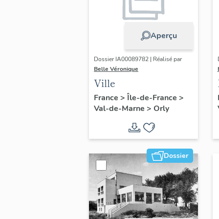
Aperçu
Dossier IA00089782 | Réalisé par
Belle Véronique
Ville
France
>
Île-de-France
>
Val-de-Marne
>
Orly
Dossier