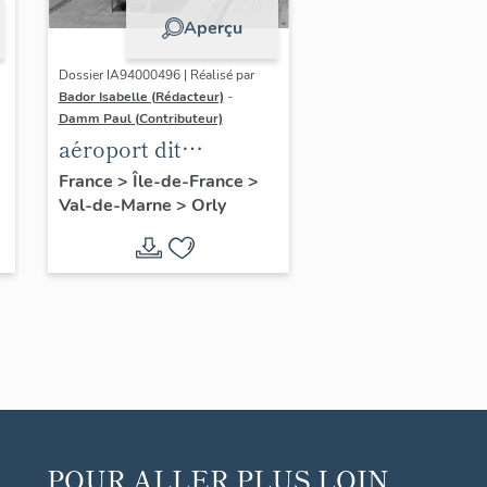
Aperçu
Dossier IA94000496 | Réalisé par
Bador Isabelle (Rédacteur)
-
Damm Paul (Contributeur)
aéroport dit
aérogare Orly Sud
France
>
Île-de-France
>
Val-de-Marne
>
Orly
POUR ALLER PLUS LOIN