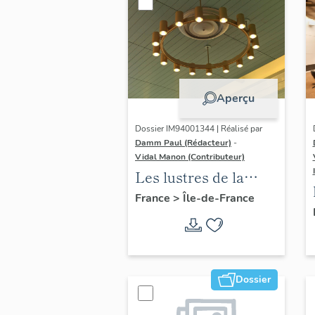
Aperçu
Dossier IM94001344 | Réalisé par
Damm Paul (Rédacteur)
-
Vidal Manon (Contributeur)
Les lustres de la
Galerie marchande
France
>
Île-de-France
d'Orly 4 (1er étage)
Dossier