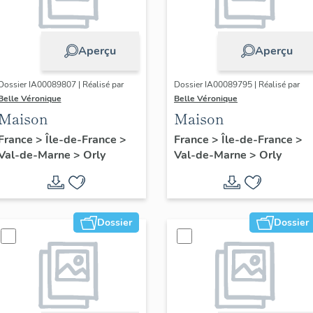
Aperçu
Aperçu
Dossier IA00089807 | Réalisé par
Dossier IA00089795 | Réalisé par
Belle Véronique
Belle Véronique
Maison
Maison
France
>
Île-de-France
>
France
>
Île-de-France
>
Val-de-Marne
>
Orly
Val-de-Marne
>
Orly
Dossier
Dossier