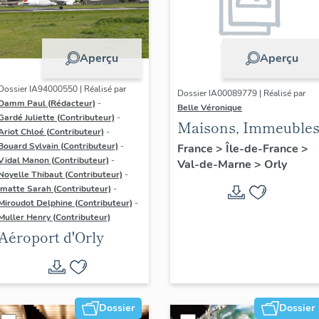
Aperçu
Aperçu
Dossier IA94000550 | Réalisé par
Dossier IA00089779 | Réalisé par
Damm Paul (Rédacteur)
-
Belle Véronique
Gardé Juliette (Contributeur)
-
Maisons, Immeuble
Ariot Chloé (Contributeur)
-
Bouard Sylvain (Contributeur)
-
France
>
Île-de-France
>
Vidal Manon (Contributeur)
-
Val-de-Marne
>
Orly
Noyelle Thibaut (Contributeur)
-
Imatte Sarah (Contributeur)
-
Miroudot Delphine (Contributeur)
-
Muller Henry (Contributeur)
Aéroport d'Orly
Dossier
Dossier