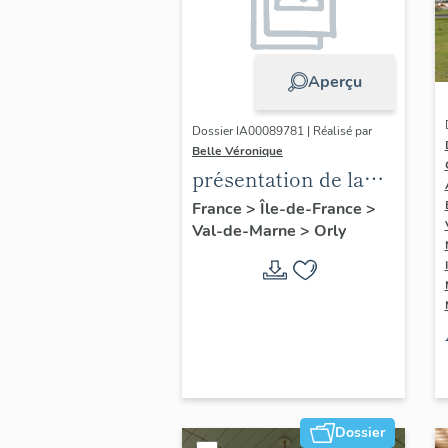
Aperçu
Dossier IA00089781 | Réalisé par
Belle Véronique
présentation de la
commune d'Orly
France
>
Île-de-France
>
Val-de-Marne
>
Orly
Dossier