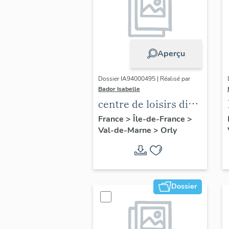
Aperçu
Dossier IA94000495 | Réalisé par
Bador Isabelle
centre de loisirs dit
club Gérard Philippe
France
>
Île-de-France
>
Val-de-Marne
>
Orly
Dossier