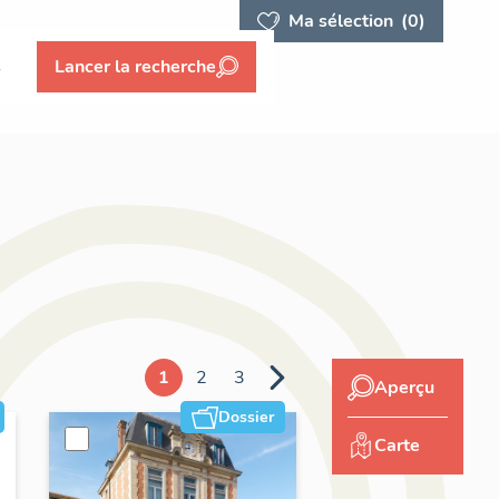
Ma sélection
(0)
s
Lancer la recherche
1
2
3
Aperçu
Dossier
Carte