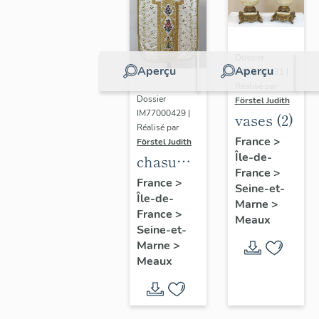
Dossier
Aperçu
Aperçu
IM77000431 |
Réalisé par
Dossier
Förstel Judith
IM77000429 |
vases (2)
Réalisé par
France
>
Förstel Judith
Île-de-
chasuble
France
>
blanche
France
>
Seine-et-
Île-de-
Marne
>
France
>
Meaux
Seine-et-
Marne
>
Meaux