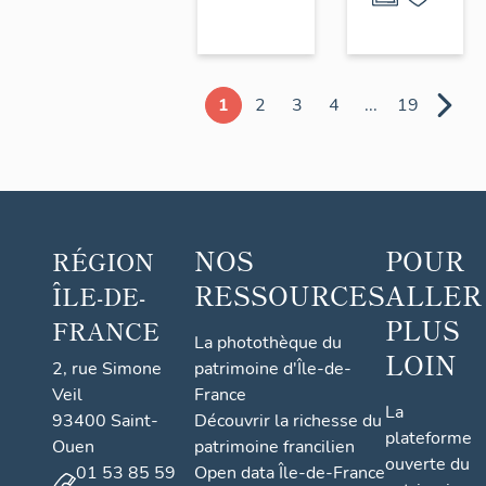
1
2
3
4
...
19
NOS
POUR
RÉGION
RESSOURCES
ALLER
ÎLE-DE-
PLUS
FRANCE
La photothèque du
LOIN
2, rue Simone
patrimoine d'Île-de-
Veil
France
La
93400 Saint-
Découvrir la richesse du
plateforme
Ouen
patrimoine francilien
ouverte du
01 53 85 59
Open data Île-de-France