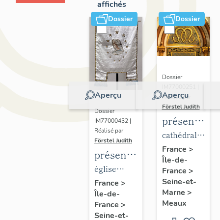
affichés
Dossier
Dossier
Dossier
IM77000251 |
Aperçu
Aperçu
Réalisé par
Förstel Judith
Dossier
présentatio
IM77000432 |
Réalisé par
du
cathédrale
Förstel Judith
mobilier
Saint-
France
>
présentation
Île-de-
de la
Etienne
du
église
France
>
cathédrale
mobilier
Seine-et-
paroissiale
France
>
de
Marne
>
Île-de-
de
Notre-
Meaux
Meaux
France
>
l'église
Dame du
Seine-et-