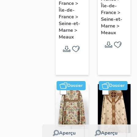
collectif
France
>
Île-de-
l'étude
Île-de-
sur les
France
>
du
France
>
cours
Seine-et-
patrimoine
Seine-et-
Marne
>
communes
Marne
>
de
Meaux
du
Meaux
Meaux
Faubourg
Saint-
Nicolas
Dossier
Dossier
Aperçu
Aperçu