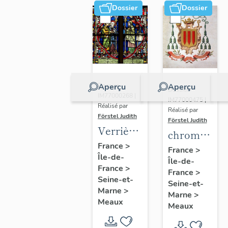
Dossier
Dossier
Aperçu
Aperçu
Dossier
Dossier
IM77000268 |
IM77000475 |
Réalisé par
Réalisé par
Förstel Judith
Förstel Judith
Verrières
chromolitho
de la
France
>
:
France
>
Île-de-
chapelle
Île-de-
armoiries
France
>
axiale
France
>
d'évêques
Seine-et-
Seine-et-
et du
Marne
>
Marne
>
Meaux
pape Pie
Meaux
X