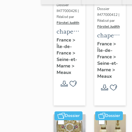
Dossier
Dossier
IM77000426 |
IM77000412 |
Réalisé par
Réalisé par
Förstel Judith
Förstel Judith
chape
chape
blanche
France
>
blanche,
France
>
Île-de-
à fleurs
Île-de-
1ere
France
>
France
>
moitié
Seine-et-
Seine-et-
Marne
>
du 20e
Marne
>
Meaux
siècle
Meaux
Dossier
Dossier