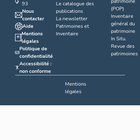
patrimoine
93
Le catalogue des
(POP)
Nous
publications
Inventaire
contacter
La newsletter
général du
Aide
Patrimoines et
patrimoine
Mentions
Inventaire
In Situ.
légales
Revue des
Politique de
patrimoines
confidentialité
Accessibilité :
non conforme
Mentions
légales