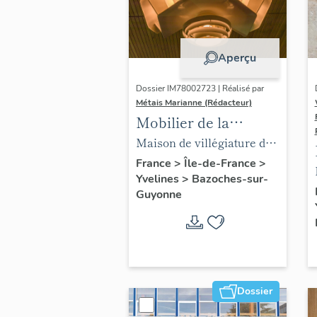
Aperçu
Dossier IM78002723 | Réalisé par
Métais Marianne (Rédacteur)
Mobilier de la
maison Louis Carré
Maison de villégiature dite
maison Louis Carré
France
>
Île-de-France
>
Yvelines
>
Bazoches-sur-
Guyonne
Dossier