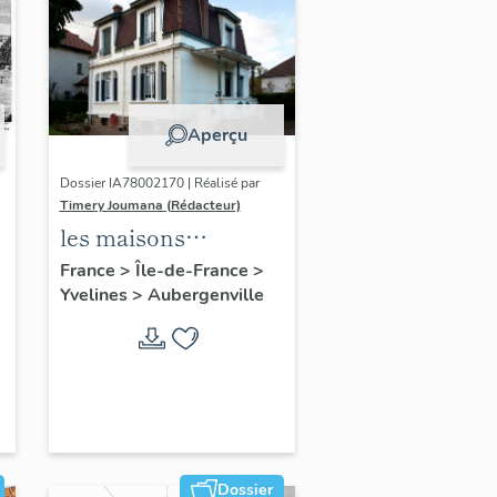
Aperçu
Dossier IA78002170 | Réalisé par
Timery Joumana (Rédacteur)
les maisons
d'Elisabethville
France
>
Île-de-France
>
Yvelines
>
Aubergenville
Dossier