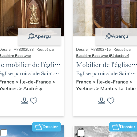
Aperçu
Aperçu
Dossier IM78002588 | Réalisé par
Dossier IM78002715 | Réalisé par
Bussière Roselyne
Bussière Roselyne (Rédacteur)
le mobilier de l'église
Mobilier de l'église
Saint-Germain-de-
Sainte-Anne de
église paroissiale Saint-
Eglise paroissiale Sainte-
Paris (liste
Gassicourt
Germain
Anne
France
>
Île-de-France
>
France
>
Île-de-France
>
Yvelines
>
Andrésy
Yvelines
>
Mantes-la-Jolie
supplémentaire)
Dossier
Dossier