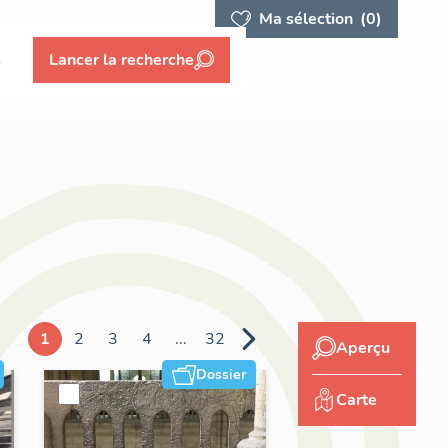
Ma sélection
(0)
s
Lancer la recherche
1
2
3
4
...
32
Aperçu
Dossier
Carte