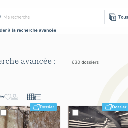
Tou
der à la recherche avancée
herche avancée :
630 dossiers
hés
Dossier
Dossier