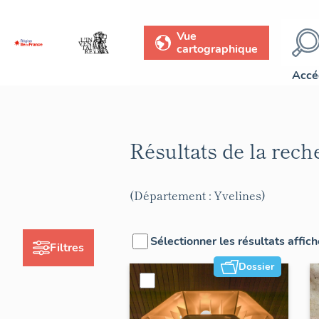
Vue
cartographique
Accé
Résultats de la rec
(Département : Yvelines)
Sélectionner les résultats affic
Filtres
Dossier