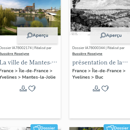
Aperçu
Aperçu
Dossier IA78002174 | Réalisé par
Dossier IA78000344 | Réalisé par
Bussière Roselyne
Bussière Roselyne
La ville de Mantes-la-
présentation de la
Jolie
commune de Buc
France
>
Île-de-France
>
France
>
Île-de-France
>
Yvelines
>
Mantes-la-Jolie
Yvelines
>
Buc
Dossier
Dossier