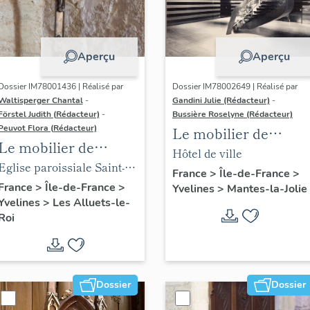
Aperçu
Aperçu
Dossier IM78001436 | Réalisé par
Dossier IM78002649 | Réalisé par
Waltisperger Chantal
-
Gandini Julie (Rédacteur)
-
Förstel Judith (Rédacteur)
-
Bussière Roselyne (Rédacteur)
Peuvot Flora (Rédacteur)
Le mobilier de
Le mobilier de
l'hôtel de ville
Hôtel de ville
l'église paroissiale
Eglise paroissiale Saint-
France
>
Île-de-France
>
Saint-Nicolas
Nicolas
France
>
Île-de-France
>
Yvelines
>
Mantes-la-Jolie
Yvelines
>
Les Alluets-le-
Roi
Dossier
Dossier