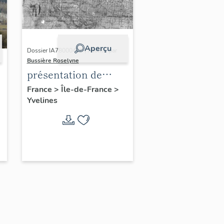
Aperçu
Dossier IA78000496 | Réalisé par
Bussière Roselyne
présentation de
l'étude du
France
>
Île-de-France
>
Yvelines
patrimoine de l'aire
d'étude Versailles
périphérie sud
-