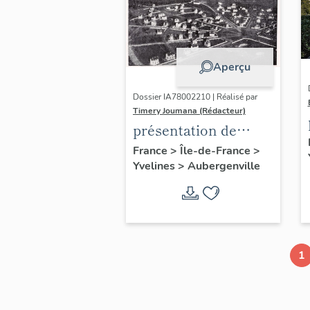
Aperçu
Dossier IA78002210 | Réalisé par
Timery Joumana (Rédacteur)
présentation de
l'étude
France
>
Île-de-France
>
Yvelines
>
Aubergenville
d'Elisabethville
1