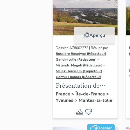
Aperçu
Dossier IA78002272 | Réalisé par
Bussière Roselyne (Rédacteur)
-
Gandini Julie (Rédacteur)
-
Mélandri Magali (Rédacteur)
-
Malek Houssam (Enquêteur)
-
Gentili Thomas (Rédacteur)
Présentation de
l'étude
France
>
Île-de-France
>
Yvelines
>
Mantes-la-Jolie
Dossier