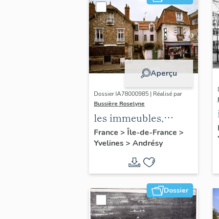
Aperçu
Dossier IA78000985 | Réalisé par
Bussière Roselyne
les immeubles,
maisons et fermes
France
>
Île-de-France
>
Yvelines
>
Andrésy
du canton d'Andrésy
Dossier