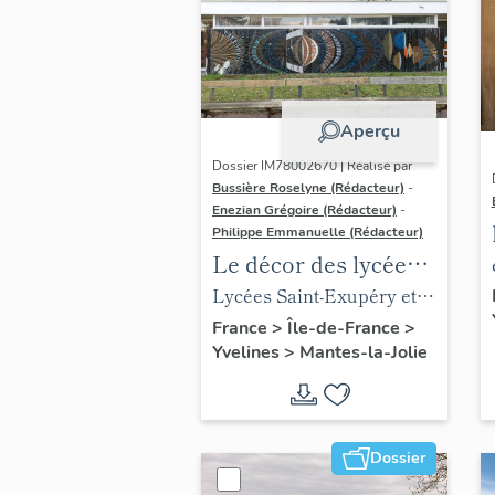
Aperçu
Dossier IM78002670 | Réalisé par
Bussière Roselyne (Rédacteur)
-
Enezian Grégoire (Rédacteur)
-
Philippe Emmanuelle (Rédacteur)
Le décor des lycées
de Mantes
Lycées Saint-Exupéry et
Jean Rostand
France
>
Île-de-France
>
Yvelines
>
Mantes-la-Jolie
Dossier