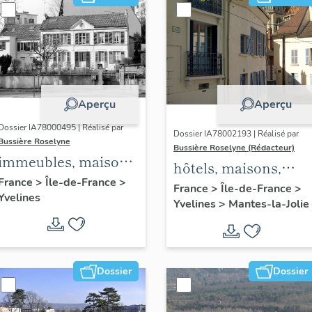
Aperçu
Aperçu
Dossier IA78000495 | Réalisé par
Dossier IA78002193 | Réalisé par
Bussière Roselyne
Bussière Roselyne (Rédacteur)
immeubles, maisons,
hôtels, maisons,
fermes
France
>
Île-de-France
>
immeubles
France
>
Île-de-France
>
Yvelines
Yvelines
>
Mantes-la-Jolie
Dossier
Dossier