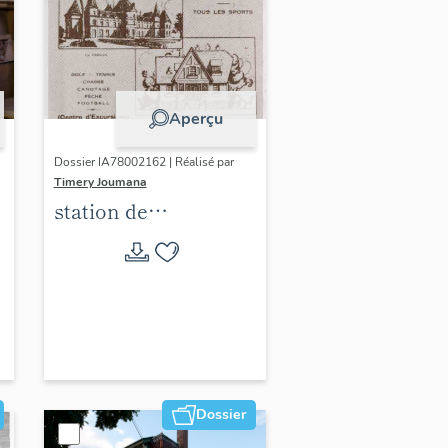
Aperçu
Dossier IA78002162 | Réalisé par
Timery Joumana
station de
villégiature
d'Elisabethville
Dossier