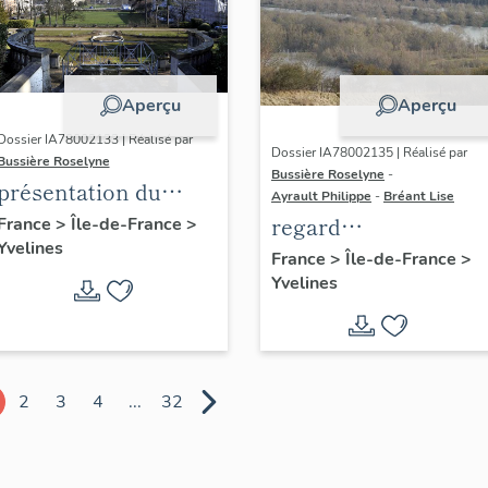
Aperçu
Aperçu
Dossier IA78002133 | Réalisé par
Dossier IA78002135 | Réalisé par
Bussière Roselyne
Bussière Roselyne
-
présentation du
Ayrault Philippe
-
Bréant Lise
diagnostic
regard
France
>
Île-de-France
>
Yvelines
patrimonial, urbain
photographique sur
France
>
Île-de-France
>
et paysager de Seine-
Yvelines
le territoire de Seine
Aval
Aval
2
3
4
...
32