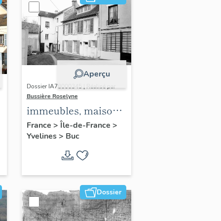
Aperçu
Dossier IA78000345 | Réalisé par
Bussière Roselyne
immeubles, maisons,
fermes
France
>
Île-de-France
>
Yvelines
>
Buc
Dossier