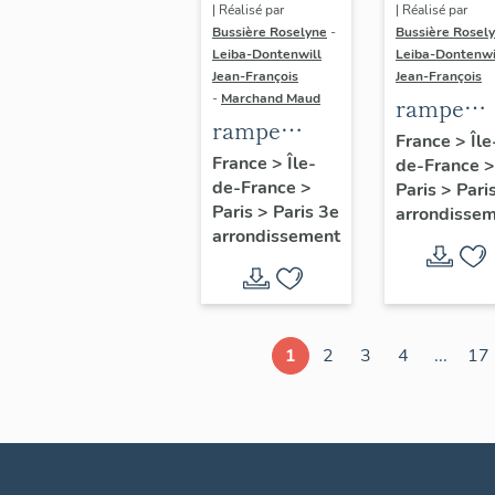
| Réalisé par
| Réalisé par
Bussière Roselyne
-
Bussière Rosel
Leiba-Dontenwill
Leiba-Dontenwi
Jean-François
Jean-François
-
Marchand Maud
rampe
rampe
d'appui,
France
>
Île
d'appui,
France
>
Île-
de-France
>
escalier 
de-France
>
escalier de
Paris
>
Pari
la maison
Paris
>
Paris 3e
arrondisse
la maison à
porte
arrondissement
porte
cochère
cochère
dite hôtel
(non étudié)
de Bence
(non étud
1
2
3
4
...
17