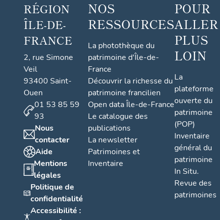
NOS
POUR
RÉGION
RESSOURCES
ALLER
ÎLE-DE-
PLUS
FRANCE
La photothèque du
LOIN
2, rue Simone
patrimoine d'Île-de-
Veil
France
La
93400 Saint-
Découvrir la richesse du
plateforme
Ouen
patrimoine francilien
ouverte du
01 53 85 59
Open data Île-de-France
patrimoine
93
Le catalogue des
(POP)
Nous
publications
Inventaire
contacter
La newsletter
général du
Aide
Patrimoines et
patrimoine
Mentions
Inventaire
In Situ.
légales
Revue des
Politique de
patrimoines
confidentialité
Accessibilité :