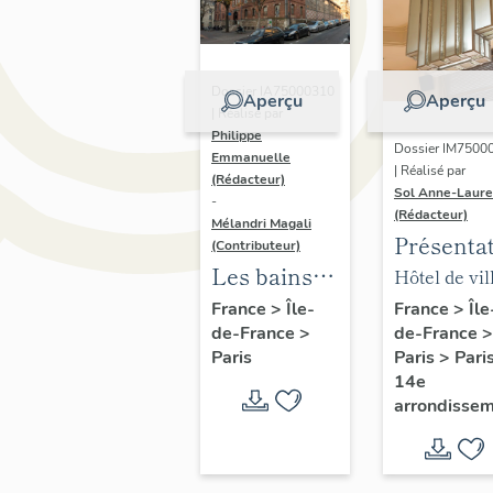
Dossier IA75000310
Aperçu
Aperçu
| Réalisé par
Philippe
Dossier IM7500
Emmanuelle
| Réalisé par
(Rédacteur)
Sol Anne-Laure
-
(Rédacteur)
Mélandri Magali
Présenta
(Contributeur)
du mobili
Les bains
Hôtel de vil
de la mai
douches
annexe
France
>
Île
France
>
Île-
de-France
>
de-France
>
annexe
municipaux
Paris
>
Pari
Paris
de la ville
14e
de Paris
arrondisse