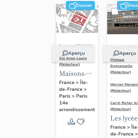
Dossier
Doss
Dossier IA75000261
Dossier IA7500
| Réalisé par
Aperçu
Aperçu
| Réalisé par
Sol Anne-Laure
Philippe
(Rédacteur)
Emmanuelle
Maisons-
(Rédacteur)
-
immeubles
France
>
Île-
Mercier Marian
de-France
>
(Rédacteur)
Paris
>
Paris
-
14e
Carré-Richer An
arrondissement
(Rédacteur)
Les lycée
parisiens
France
>
Île
de-France
>
Jean-Cla