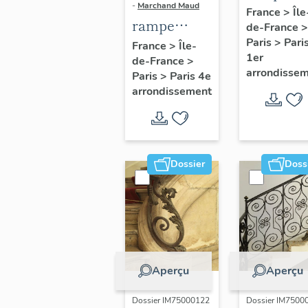
-
Marchand Maud
d'appui,
France
>
Île
rampe
de-France
>
escalier 
d'appui,
Paris
>
Pari
France
>
Île-
la maison
1er
de-France
>
escalier de
porte
arrondisse
Paris
>
Paris 4e
la maison à
cochère
arrondissement
porte
(non étud
cochère
dite hôtel
Charpentier
Dossier
Doss
(non étudié)
Aperçu
Aperçu
Dossier IM75000122
Dossier IM7500