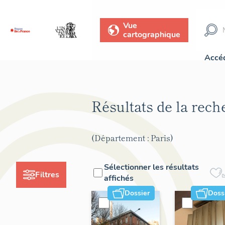
Vue
cartographique
Accéd
Résultats de la rec
(Département : Paris)
Sélectionner les résultats
Filtres
affichés
Dossier
Doss