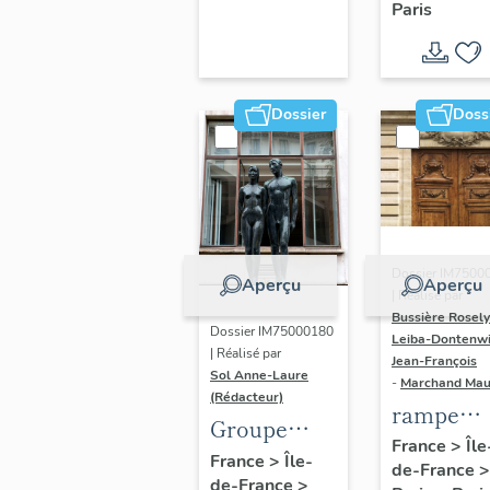
Paris
Dondel e
Roger
Dhuit
Dossier
Doss
Dossier IM7500
Aperçu
Aperçu
| Réalisé par
Bussière Rosel
Dossier IM75000180
Leiba-Dontenwi
| Réalisé par
Jean-François
Sol Anne-Laure
-
Marchand Ma
(Rédacteur)
rampe
Groupe
d'appui,
France
>
Île
sculpté :
France
>
Île-
de-France
>
escalier 
de-France
>
Les