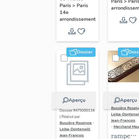
Paris
>
Pari
l' hôtel d
Paris
>
Paris
Adolescents
arrondisse
Sandrevil
14e
arrondissement
(non étud
Dossier
Doss
Dossier IM7500
Aperçu
Aperçu
| Réalisé par
Bussière Rosel
Dossier IM75000134
Leiba-Dontenwi
| Réalisé par
Jean-François
Bussière Roselyne
-
-
Marchand Ma
Leiba-Dontenwill
rampe
Jean-François