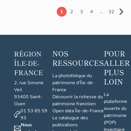
1
2
3
4
...
32
NOS
POUR
RÉGION
RESSOURCES
ALLER
ÎLE-DE-
PLUS
FRANCE
La photothèque du
LOIN
2, rue Simone
patrimoine d'Île-de-
Veil
France
La
93400 Saint-
Découvrir la richesse du
plateforme
Ouen
patrimoine francilien
ouverte du
01 53 85 59
Open data Île-de-France
patrimoine
93
Le catalogue des
(POP)
Nous
publications
Inventaire