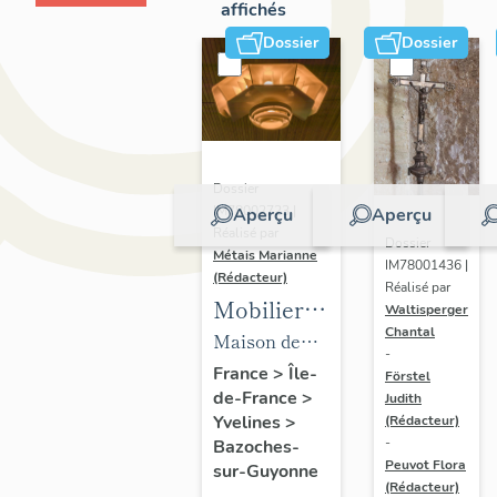
affichés
Dossier
Dossier
Dossier
IM78002723 |
Aperçu
Aperçu
Réalisé par
Dossier
Métais Marianne
IM78001436 |
(Rédacteur)
Réalisé par
Mobilier
Waltisperger
Chantal
de la
Maison de
-
maison
villégiature
France
>
Île-
Förstel
de-France
>
Louis
Judith
dite maison
Yvelines
>
(Rédacteur)
Carré
Louis Carré
-
Bazoches-
Peuvot Flora
sur-Guyonne
(Rédacteur)