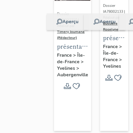
Dossier
IA78002133 |
Dossier
Réalisé par
IA78002210 |
Aperçu
Aperçu
Bussière
Réalisé par
Roselyne
Timery Joumana
présentat
(Rédacteur)
du
présentation
France
>
Île-de-
diagnostic
de l'étude
France
>
Île-
France
>
patrimonia
de-France
>
d'Elisabethville
Yvelines
Yvelines
>
urbain
Aubergenville
et
paysager
de
Seine-
Aval