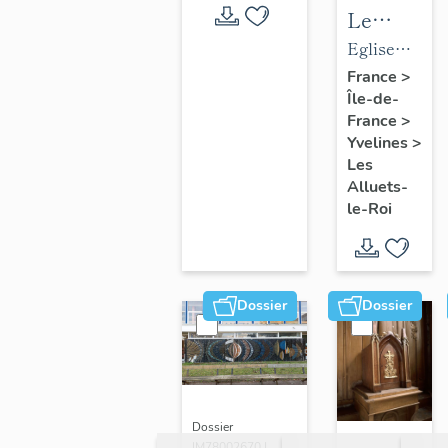
Le
mobilier
Eglise
de
paroissiale
France
>
Île-de-
l'église
Saint-
France
>
paroissial
Nicolas
Yvelines
>
Saint-
Les
Nicolas
Alluets-
le-Roi
Dossier
Dossier
Dossier
IM78002670 |