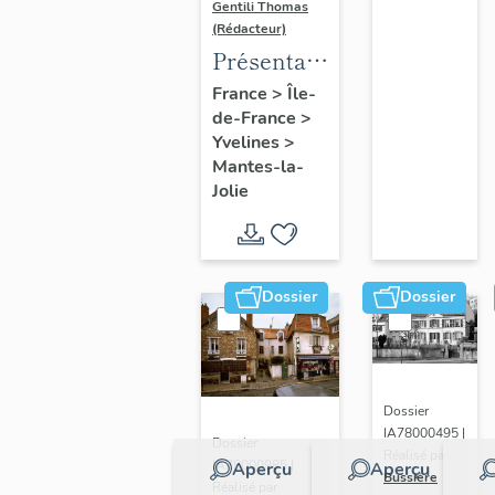
Gentili Thomas
(Rédacteur)
Présentation
de l'étude
France
>
Île-
de-France
>
Yvelines
>
Mantes-la-
Jolie
Dossier
Dossier
Dossier
IA78000495 |
Dossier
Réalisé par
IA78000985 |
Aperçu
Aperçu
Bussière
Réalisé par