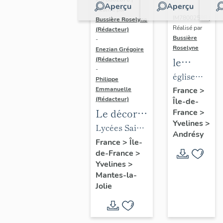
Aperçu
Aperçu
Dossier
Réalisé par
IM78002588 |
Bussière Roselyne
Réalisé par
(Rédacteur)
Bussière
-
Roselyne
Enezian Grégoire
le
(Rédacteur)
-
mobilier
église
Philippe
de
paroissiale
Emmanuelle
France
>
(Rédacteur)
Île-de-
l'église
Saint-
Le décor
France
>
Saint-
Germain
Yvelines
>
des lycées
Lycées Saint-
Germain-
Andrésy
de Mantes
Exupéry et
France
>
Île-
de-
de-France
>
Jean Rostand
Paris
Yvelines
>
(liste
Mantes-la-
supplémen
Jolie