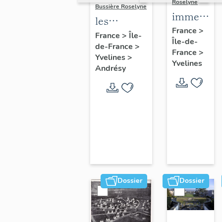
Roselyne
Bussière Roselyne
immeubles
les
maisons,
France
>
immeubles,
France
>
Île-
Île-de-
fermes
de-France
>
maisons et
France
>
Yvelines
>
fermes du
Yvelines
Andrésy
canton
d'Andrésy
Dossier
Dossier