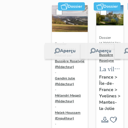
Dossier
Dossier
Dossier
IA78002174 |
Dossier
Réalisé par
IA78002272 |
Aperçu
Aperçu
Bussière
Réalisé par
Roselyne
Bussière Roselyne
La ville
(Rédacteur)
-
de
France
>
Gandini Julie
Île-de-
Mantes-
(Rédacteur)
France
>
-
la-Jolie
Yvelines
>
Mélandri Magali
(Rédacteur)
Mantes-
-
la-Jolie
Malek Houssam
(Enquêteur)
-