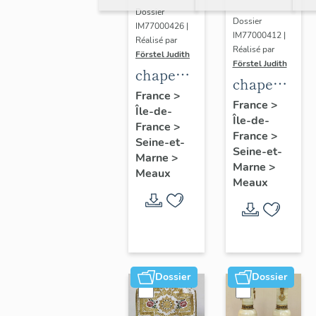
Dossier
Dossier
IM77000426 |
IM77000412 |
Réalisé par
Réalisé par
Förstel Judith
Förstel Judith
chape
chape
blanche
France
>
blanche,
France
>
Île-de-
à fleurs
Île-de-
1ere
France
>
France
>
moitié
Seine-et-
Seine-et-
Marne
>
du 20e
Marne
>
Meaux
siècle
Meaux
Dossier
Dossier