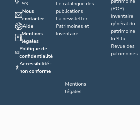
patrimoine
93
Le catalogue des
(POP)
Nous
publications
Inventaire
contacter
La newsletter
général du
Aide
Patrimoines et
patrimoine
Mentions
Inventaire
In Situ.
légales
Revue des
Politique de
patrimoines
confidentialité
Accessibilité :
non conforme
Mentions
légales