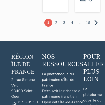
1
2
3
4
...
19
NOS
POUR
RÉGION
RESSOURCES
ALLER
ÎLE-DE-
PLUS
FRANCE
La photothèque du
LOIN
2, rue Simone
patrimoine d'Île-de-
Veil
France
La
93400 Saint-
Découvrir la richesse du
plateforme
Ouen
patrimoine francilien
ouverte du
01 53 85 59
Open data Île-de-France