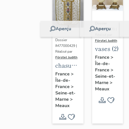
Dossier
Aperçu
Aperçu
IM77000431 |
Réalisé par
Dossier
Förstel Judith
IM77000429 |
vases (2)
Réalisé par
France
>
Förstel Judith
Île-de-
chasuble
France
>
blanche
France
>
Seine-et-
Île-de-
Marne
>
France
>
Meaux
Seine-et-
Marne
>
Meaux