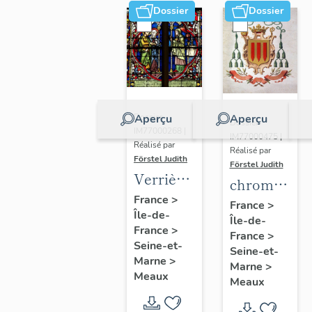
Dossier
Dossier
Aperçu
Aperçu
Dossier
Dossier
IM77000268 |
IM77000475 |
Réalisé par
Réalisé par
Förstel Judith
Förstel Judith
Verrières
chromolitho
de la
France
>
:
France
>
Île-de-
chapelle
Île-de-
armoiries
France
>
axiale
France
>
d'évêques
Seine-et-
Seine-et-
et du
Marne
>
Marne
>
Meaux
pape Pie
Meaux
X