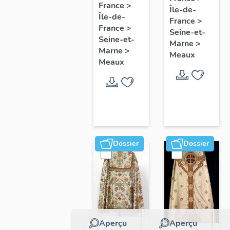
collectif
France
>
Île-de-
l'étude
Île-de-
sur les
France
>
du
France
>
cours
Seine-et-
patrimoine
Seine-et-
Marne
>
communes
Marne
>
de
Meaux
du
Meaux
Meaux
Faubourg
Saint-
Nicolas
Dossier
Dossier
Aperçu
Aperçu