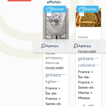
affichés
Dossier
Dossier
Dossier
IM77000251 |
Aperçu
Aperçu
Réalisé par
Förstel Judith
Dossier
présentatio
IM77000432 |
Réalisé par
du
cathédrale
Förstel Judith
mobilier
Saint-
France
>
présentation
Île-de-
de la
Etienne
du
église
France
>
cathédrale
mobilier
Seine-et-
paroissiale
France
>
de
Marne
>
Île-de-
de
Notre-
Meaux
Meaux
France
>
l'église
Dame du
Seine-et-